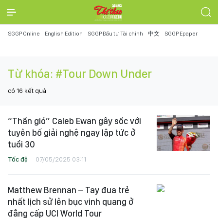
SGGP Online
English Edition
SGGP Đầu tư Tài chính
中文
SGGP Epaper
Từ khóa:
#Tour Down Under
có
16
kết quả
“Thần gió” Caleb Ewan gây sốc với
tuyên bố giải nghệ ngay lập tức ở
tuổi 30
Tốc độ
07/05/2025 03:11
Matthew Brennan – Tay đua trẻ
nhất lịch sử lên bục vinh quang ở
đẳng cấp UCI World Tour