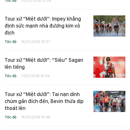
Tốc độ
20/01/2019 12:59
Tour xứ “Miệt dưới”: Impey khẳng
định sức mạnh nhà đương kim vô
địch
Tốc độ
18/01/2019 10:37
Tour xứ “Miệt dưới”: “Siêu” Sagan
lên tiếng
Tốc độ
17/01/2019 15:56
Tour xứ “Miệt dưới”: Tai nạn dính
chùm gần đích đến, Bevin thừa dịp
thoát lên
Tốc độ
16/01/2019 10:08