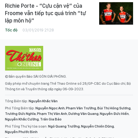
Richie Porte - “Cựu cận vệ” của
Froome vẫn tiếp tục quá trình “tự
lập môn hộ”
Tốc độ
03/01/2019 21:28
© Bản quyền Báo SÀI GÒN GIẢI PHÓNG.
Giấy phép mở chuyên trang Thể Thao Online số 28/GP-CBC do Cục Báo chí, Bộ
Thông tin và Truyền thông cấp ngày 06-09-2023.
Tổng Biên tập:
Nguyễn Khắc Văn
Phó Tổng Biên tập:
Nguyễn Ngọc Anh
,
Phạm Văn Trường
,
Bùi Thị Hồng Sương
,
Trương Đức Nghĩa
,
Phạm Thị Vân Anh
,
Dương Văn Quang
,
Nguyễn Đức Hiển
,
Nguyễn Khắc Cường
,
Trần Gia Bảo
Phó Tổng Thư ký tòa soạn:
Ngô Quang Trưởng
,
Nguyễn Chiến Dũng
,
Nguyễn Phước Bình