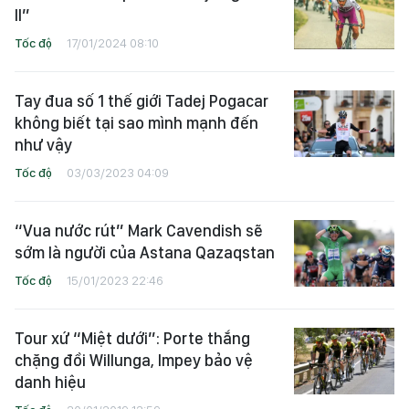
II”
Tốc độ
17/01/2024 08:10
Tay đua số 1 thế giới Tadej Pogacar
không biết tại sao mình mạnh đến
như vậy
Tốc độ
03/03/2023 04:09
“Vua nước rút” Mark Cavendish sẽ
sớm là người của Astana Qazaqstan
Tốc độ
15/01/2023 22:46
Tour xứ “Miệt dưới”: Porte thắng
chặng đồi Willunga, Impey bảo vệ
danh hiệu