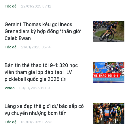
Tốc độ
22/01/2025 07:12
Geraint Thomas kêu gọi Ineos
Grenadiers ký hợp đồng ‘thần gió’
Caleb Ewan
Tốc độ
21/01/2025 05:14
Bản tin thể thao tối 9-1: 320 học
viên tham gia lớp đào tạo HLV
pickleball quốc gia 2025
Video
09/01/2025 12:09
Làng xe đạp thế giới dự báo sắp có
vụ chuyển nhượng bom tấn
Tốc độ
09/01/2025 02:53