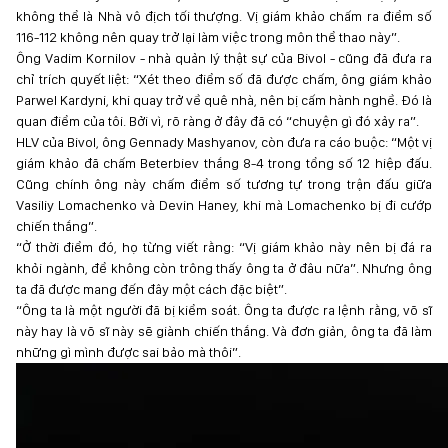
không thể là Nhà vô địch tối thượng. Vị giám khảo chấm ra điểm số
116-112 không nên quay trở lại làm việc trong môn thể thao này”.
Ông Vadim Kornilov - nhà quản lý thật sự của Bivol - cũng đã đưa ra
chỉ trích quyết liệt: “Xét theo điểm số đã được chấm, ông giám khảo
Parwel Kardyni, khi quay trở về quê nhà, nên bị cấm hành nghề. Đó là
quan điểm của tôi. Bởi vì, rõ ràng ở đây đã có “chuyện gì đó xảy ra”.
HLV của Bivol, ông Gennady Mashyanov, còn đưa ra cáo buộc: “Một vị
giám khảo đã chấm Beterbiev thắng 8-4 trong tổng số 12 hiệp đấu.
Cũng chính ông này chấm điểm số tương tự trong trận đấu giữa
Vasiliy Lomachenko và Devin Haney, khi mà Lomachenko bị đi cướp
chiến thắng”.
“Ở thời điểm đó, họ từng viết rằng: “Vị giám khảo này nên bị đá ra
khỏi ngành, để không còn trông thấy ông ta ở đâu nữa”. Nhưng ông
ta đã được mang đến đây một cách đặc biệt”.
“Ông ta là một người đã bị kiểm soát. Ông ta được ra lệnh rằng, võ sĩ
này hay là võ sĩ này sẽ giành chiến thắng. Và đơn giản, ông ta đã làm
những gì mình được sai bảo mà thôi”.