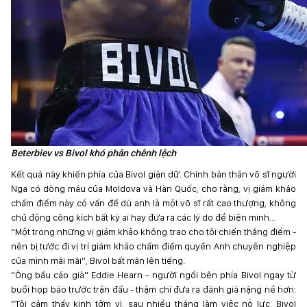
Beterbiev vs Bivol khó phân chênh lệch
Kết quả này khiến phía của Bivol giận dữ. Chính bản thân võ sĩ người
Nga có dòng máu của Moldova và Hàn Quốc, cho rằng, vị giám khảo
chấm điểm này có vấn đề dù anh là một võ sĩ rất cao thượng, không
chủ động công kích bất kỳ ai hay đưa ra các lý do để biện minh...
“Một trong những vị giám khảo không trao cho tôi chiến thắng điểm -
nên bị tước đi vị trí giám khảo chấm điểm quyền Anh chuyên nghiệp
của mình mãi mãi”, Bivol bất mãn lên tiếng.
“Ông bầu cáo già” Eddie Hearn - người ngồi bên phía Bivol ngay từ
buổi họp báo trước trận đấu - thậm chí đưa ra đánh giá nặng nề hơn:
“Tôi cảm thấy kinh tởm vì, sau nhiều tháng làm việc nỗ lực, Bivol