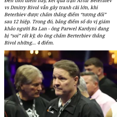
Đến thời điểm này, kết quả trận Artur Beterbiev
vs Dmitry Bivol vẫn gây tranh cãi lớn, khi
Beterbiev được chấm thắng điểm “tương đối”
sau 12 hiệp. Trong đó, bảng điểm số do vị giám
khảo người Ba Lan - ông Parwel Kardyni đang
bị “soi” rất kỹ, do ông chấm Berterbiev thắng
Bivol những... 4 điểm.