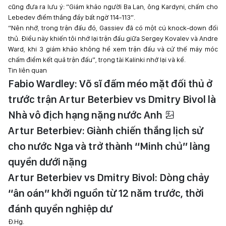
cũng đưa ra lưu ý: “Giám khảo người Ba Lan, ông Kardyni, chấm cho
Lebedev điểm thắng đầy bất ngờ 114-113”.
“Nên nhớ, trong trận đấu đó, Gassiev đã có một cú knock-down đối
thủ. Điều này khiến tôi nhớ lại trận đấu giữa Sergey Kovalev và Andre
Ward, khi 3 giám khảo không hề xem trận đấu và cứ thế máy móc
chấm điểm kết quả trận đấu”, trọng tài Kalinki nhớ lại và kể.
Tin liên quan
Fabio Wardley: Võ sĩ đấm méo mặt đối thủ ở
trước trận Artur Beterbiev vs Dmitry Bivol là
Nhà vô địch hạng nặng nước Anh
Artur Beterbiev: Giành chiến thắng lịch sử
cho nước Nga và trở thành “Minh chủ” làng
quyền dưới nặng
Artur Beterbiev vs Dmitry Bivol: Dòng chảy
“ân oán” khởi nguồn từ 12 năm trước, thời
đánh quyền nghiệp dư
Đ.Hg.