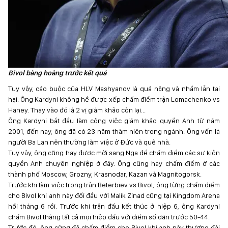
Bivol bàng hoàng trước kết quả
Tuy vậy, cáo buộc của HLV Mashyanov là quá nặng và nhầm lẫn tai
hại. Ông Kardyni không hề được xếp chấm điểm trận Lomachenko vs
Haney. Thay vào đó là 2 vị giám khảo còn lại...
Ông Kardyni bắt đầu làm công việc giám khảo quyền Anh từ năm
2001, đến nay, ông đã có 23 năm thâm niên trong ngành. Ông vốn là
người Ba Lan nên thường làm việc ở Đức và quê nhà.
Tuy vậy, ông cũng hay được mời sang Nga để chấm điểm các sự kiện
quyền Anh chuyên nghiệp ở đây. Ông cũng hay chấm điểm ở các
thành phố Moscow, Grozny, Krasnodar, Kazan và Magnitogorsk.
Trước khi làm việc trong trận Beterbiev vs Bivol, ông từng chấm điểm
cho Bivol khi anh này đối đầu với Malik Zinad cũng tại Kingdom Arena
hồi tháng 6 rồi. Trước khi trận đấu kết thúc ở hiệp 6, ông Kardyni
chấm Bivol thắng tất cả mọi hiệp đấu với điểm số dẫn trước 50-44.
Trước đó, ông cũng đã chấm điểm cho Bivol khi anh này thượng đài