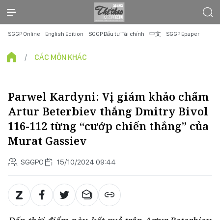
SGGP Online
English Edition
SGGP Đầu tư Tài chính
中文
SGGP Epaper
CÁC MÔN KHÁC
Parwel Kardyni: Vị giám khảo chấm
Artur Beterbiev thắng Dmitry Bivol
116-112 từng “cướp chiến thắng” của
Murat Gassiev
SGGPO
15/10/2024 09:44