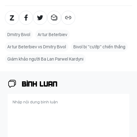
Dmitry Bivol
Artur Beterbiev
Artur Beterbiev vs Dmitry Bivol
Bivol bị "cướp" chiến thắng
Giám khảo người Ba Lan Parwel Kardyni
BÌNH LUẬN