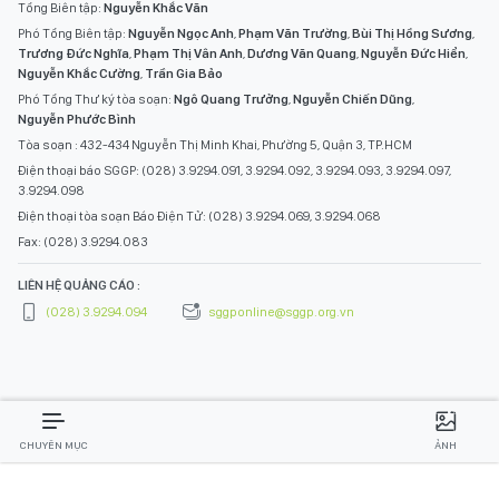
Tổng Biên tập:
Nguyễn Khắc Văn
Phó Tổng Biên tập:
Nguyễn Ngọc Anh
,
Phạm Văn Trường
,
Bùi Thị Hồng Sương
,
Trương Đức Nghĩa
,
Phạm Thị Vân Anh
,
Dương Văn Quang
,
Nguyễn Đức Hiển
,
Nguyễn Khắc Cường
,
Trần Gia Bảo
Phó Tổng Thư ký tòa soạn:
Ngô Quang Trưởng
,
Nguyễn Chiến Dũng
,
Nguyễn Phước Bình
Tòa soạn : 432-434 Nguyễn Thị Minh Khai, Phường 5, Quận 3, TP.HCM
Điện thoại báo SGGP: (028) 3.9294.091, 3.9294.092, 3.9294.093, 3.9294.097,
3.9294.098
Điện thoại tòa soạn Báo Điện Tử: (028) 3.9294.069, 3.9294.068
Fax: (028) 3.9294.083
LIÊN HỆ QUẢNG CÁO :
(028) 3.9294.094
sggponline@sggp.org.vn
CHUYÊN MỤC
ẢNH