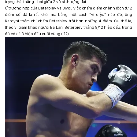
trạng thái thắng - bại giữa 2 võ sĩ thượng đài.
Ở trường hợp của Beterbiev vs Bivol, việc chấm điểm chênh lệch từ 2
điểm số đã là rất khó, mà bằng một cách “vi diệu” nào đó, ông
Kardyni thậm chí chấm Beterbiev trội hơn những 4 điểm. Cụ thể là,
theo vị giám khảo người Ba Lan, Beterbiev thắng 8/12 hiệp đấu, trong
đó có cả 3 hiệp đấu cuối cùng (!??).