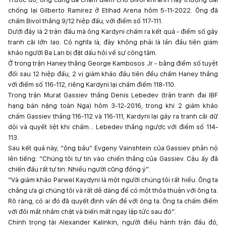
chống lại Gilberto Ramirez ở Etihad Arena hôm 5-11-2022. Ông đã
chấm Bivol thắng 9/12 hiệp đấu, với điểm số 117-111.
Dưới đây là 2 trận đấu mà ông Kardyni chấm ra kết quả - điểm số gây
tranh cãi lớn lao. Có nghĩa là, đây không phải là lần đầu tiên giám
khảo người Ba Lan bị đặt dấu hỏi về sự công tâm.
Ở trong trận Haney thắng George Kambosos Jr - bằng điểm số tuyệt
đối sau 12 hiệp đấu, 2 vị giám khảo đầu tiên đều chấm Haney thắng
với điểm số 116-112, riêng Kardyni lại chấm điểm 118-110.
Trong trận Murat Gassiev thắng Denis Lebedev (trận tranh đai IBF
hạng bán nặng toàn Nga) hôm 3-12-2016, trong khi 2 giám khảo
chấm Gassiev thắng 116-112 và 116-111, Kardyni lại gây ra tranh cãi dữ
dội và quyết liệt khi chấm... Lebedev thắng ngược với điểm số 114-
113.
Sau kết quả này, “ông bầu” Evgeny Vainshtein của Gassiev phẫn nộ
lên tiếng: “Chúng tôi tự tin vào chiến thắng của Gassiev. Cậu ấy đã
chiến đấu rất tự tin. Nhiều người cũng đồng ý”.
“Và giám khảo Parwel Kaydyni là một người chúng tôi rất hiểu. Ông ta
chẳng ưa gì chúng tôi và rất dễ dàng để có một thỏa thuận với ông ta.
Rõ ràng, có ai đó đã quyết định vấn đề với ông ta. Ông ta chấm điểm
với đôi mắt nhắm chặt và biến mất ngay lập tức sau đó”.
Chính trọng tài Alexander Kalinkin, người điều hành trận đấu đó,