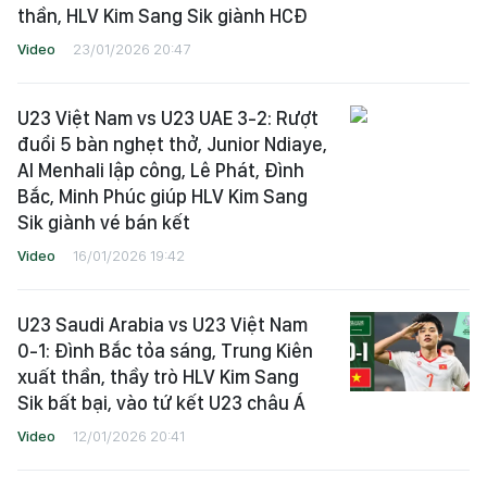
thần, HLV Kim Sang Sik giành HCĐ
Video
23/01/2026 20:47
U23 Việt Nam vs U23 UAE 3-2: Rượt
đuổi 5 bàn nghẹt thở, Junior Ndiaye,
Al Menhali lập công, Lê Phát, Đình
Bắc, Minh Phúc giúp HLV Kim Sang
Sik giành vé bán kết
Video
16/01/2026 19:42
U23 Saudi Arabia vs U23 Việt Nam
0-1: Đình Bắc tỏa sáng, Trung Kiên
xuất thần, thầy trò HLV Kim Sang
Sik bất bại, vào tứ kết U23 châu Á
Video
12/01/2026 20:41