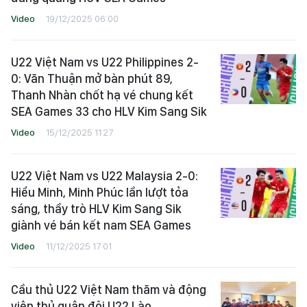
Video
19/12/2025 06:00
U22 Việt Nam vs U22 Philippines 2-
0: Văn Thuận mở bàn phút 89,
Thanh Nhàn chốt hạ vé chung kết
SEA Games 33 cho HLV Kim Sang Sik
Video
15/12/2025 11:27
U22 Việt Nam vs U22 Malaysia 2-0:
Hiểu Minh, Minh Phúc lần lượt tỏa
sáng, thầy trò HLV Kim Sang Sik
giành vé bán kết nam SEA Games
Video
11/12/2025 17:01
Cầu thủ U22 Việt Nam thăm và động
viên thủ quân đội U22 Lào