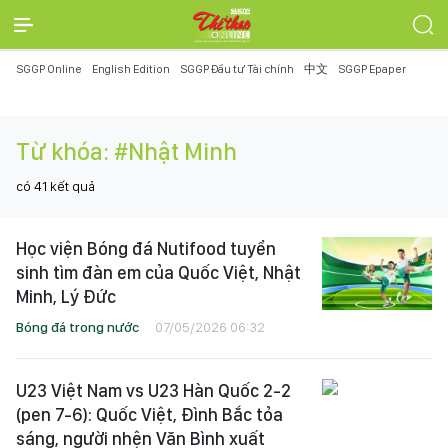
SGGP Online
English Edition
SGGP Đầu tư Tài chính
中文
SGGP Epaper
Từ khóa:
#Nhật Minh
có
41
kết quả
Học viện Bóng đá Nutifood tuyển
sinh tìm đàn em của Quốc Việt, Nhật
Minh, Lý Đức
Bóng đá trong nước
07/05/2026 06:32
U23 Việt Nam vs U23 Hàn Quốc 2-2
(pen 7-6): Quốc Việt, Đình Bắc tỏa
sáng, người nhện Văn Bình xuất