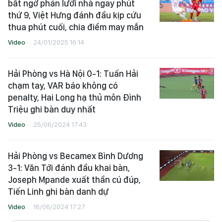
bất ngờ phản lưới nhà ngay phút
thứ 9, Việt Hưng đánh đầu kịp cứu
thua phút cuối, chia điểm may mắn
Video
24/01/2025 16:14
Hải Phòng vs Hà Nội 0-1: Tuấn Hải
chạm tay, VAR báo không có
penalty, Hai Long hạ thủ môn Đình
Triệu ghi bàn duy nhất
Video
25/06/2024 17:43
Hải Phòng vs Becamex Bình Dương
3-1: Văn Tới đánh đầu khai bàn,
Joseph Mpande xuất thần cú đúp,
Tiến Linh ghi bàn danh dự
Video
16/06/2024 17:27