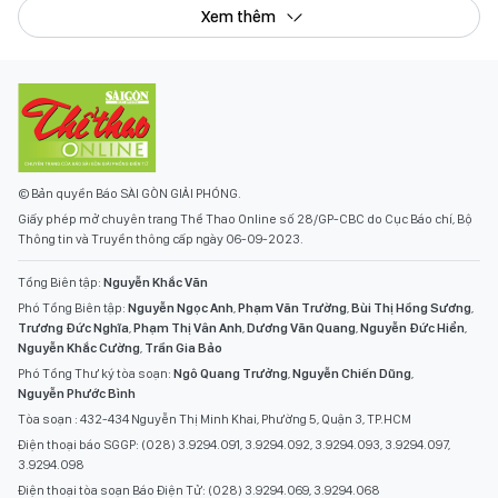
Xem thêm
© Bản quyền Báo SÀI GÒN GIẢI PHÓNG.
Giấy phép mở chuyên trang Thể Thao Online số 28/GP-CBC do Cục Báo chí, Bộ
Thông tin và Truyền thông cấp ngày 06-09-2023.
Tổng Biên tập:
Nguyễn Khắc Văn
Phó Tổng Biên tập:
Nguyễn Ngọc Anh
,
Phạm Văn Trường
,
Bùi Thị Hồng Sương
,
Trương Đức Nghĩa
,
Phạm Thị Vân Anh
,
Dương Văn Quang
,
Nguyễn Đức Hiển
,
Nguyễn Khắc Cường
,
Trần Gia Bảo
Phó Tổng Thư ký tòa soạn:
Ngô Quang Trưởng
,
Nguyễn Chiến Dũng
,
Nguyễn Phước Bình
Tòa soạn : 432-434 Nguyễn Thị Minh Khai, Phường 5, Quận 3, TP.HCM
Điện thoại báo SGGP: (028) 3.9294.091, 3.9294.092, 3.9294.093, 3.9294.097,
3.9294.098
Điện thoại tòa soạn Báo Điện Tử: (028) 3.9294.069, 3.9294.068