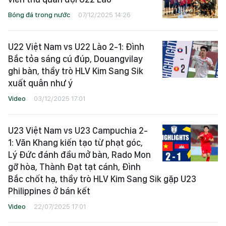
Bóng đá trong nước
07/12/2025 14:26
U22 Việt Nam vs U22 Lào 2-1: Đình
Bắc tỏa sáng cú đúp, Douangvilay
ghi bàn, thầy trò HLV Kim Sang Sik
xuất quân như ý
Video
03/12/2025 17:01
U23 Việt Nam vs U23 Campuchia 2-
1: Văn Khang kiến tạo từ phạt góc,
Lý Đức đánh đầu mở bàn, Rado Mon
gỡ hòa, Thành Đạt tạt cánh, Đình
Bắc chốt hạ, thầy trò HLV Kim Sang Sik gặp U23
Philippines ở bán kết
Video
22/07/2025 17:01