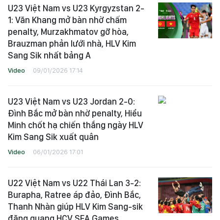
U23 Việt Nam vs U23 Kyrgyzstan 2-
1: Văn Khang mở bàn nhờ chấm
penalty, Murzakhmatov gỡ hòa,
Brauzman phản lưới nhà, HLV Kim
Sang Sik nhất bảng A
Video
09/01/2026 17:14
U23 Việt Nam vs U23 Jordan 2-0:
Đình Bắc mở bàn nhờ penalty, Hiểu
Minh chốt hạ chiến thắng ngày HLV
Kim Sang Sik xuất quân
Video
06/01/2026 17:01
U22 Việt Nam vs U22 Thái Lan 3-2:
Burapha, Ratree áp đảo, Đình Bắc,
Thanh Nhàn giúp HLV Kim Sang-sik
đăng quang HCV SEA Games