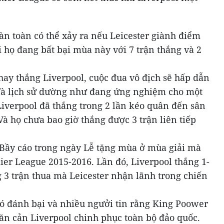
n toàn có thể xảy ra nếu Leicester giành điểm
 họ đang bất bại mùa này với 7 trận thắng và 2
 hay thắng Liverpool, cuộc đua vô địch sẽ hấp dẫn
Và lịch sử dường như đang ứng nghiệm cho một
Liverpool đã thắng trong 2 lần kéo quân đến sân
Và họ chưa bao giờ thắng được 3 trận liên tiếp
 Bầy cáo trong ngày Lễ tặng mùa ở mùa giải mà
er League 2015-2016. Lần đó, Liverpool thắng 1-
g 3 trận thua mà Leicester nhận lãnh trong chiến
hó đánh bại và nhiều ngưởi tin rằng King Poower
găn cản Liverpool chinh phục toàn bộ đảo quốc.