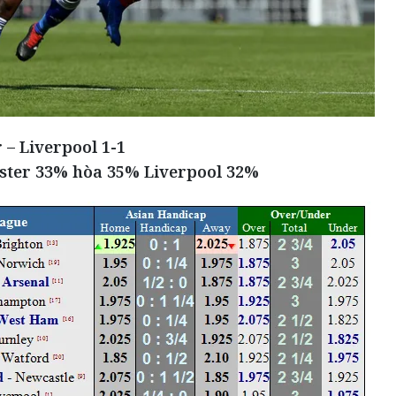
 – Liverpool 1-1
ester 33% hòa 35% Liverpool 32%