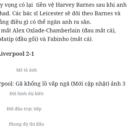
hy vọng có lại tiền vệ Harvey Barnes sau khi anh
ihad. Các bác sĩ Leicester sẽ dõi theo Barnes và
hẳng điều gì có thể ngăn anh ra sân.
g mất Alex Oxlade-Chamberlain (đau mắt cá),
 Matip (đầu gối) và Fabinho (mắt cá).
Liverpool 2-1
Mô tả ảnh
Đội hình dự kiến
Đối đầu trực tiếp