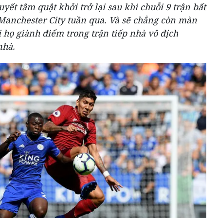
uyết tâm quật khởi trở lại sau khi chuỗi 9 trận bất
 Manchester City tuần qua. Và sẽ chẳng còn màn
 họ giành điểm trong trận tiếp nhà vô địch
nhà.