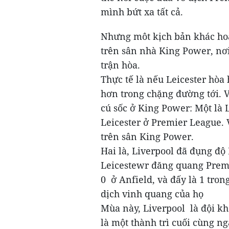
mình bứt xa tất cả.
Nhưng môt kịch bản khác hoà
trên sân nhà King Power, nơi
trận hòa.
Thực tế là nếu Leicester hòa
hơn trong chặng đường tới. 
cú sốc ở King Power: Một là 
Leicester ở Premier League. 
trên sân King Power.
Hai là, Liverpool đã đụng độ
Leicestewr đăng quang Premi
0 ở Anfield, và đấy là 1 tron
dịch vinh quang của họ
Mùa này, Liverpool là đội k
là một thành trì cuối cùng n