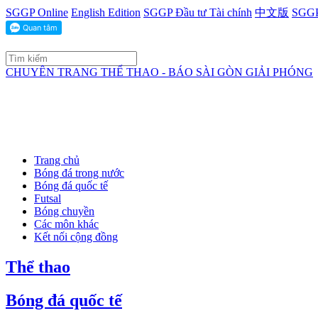
SGGP Online
English Edition
SGGP Đầu tư Tài chính
中文版
SGGP
CHUYÊN TRANG THỂ THAO - BÁO SÀI GÒN GIẢI PHÓNG
Trang chủ
Bóng đá trong nước
Bóng đá quốc tế
Futsal
Bóng chuyền
Các môn khác
Kết nối cộng đồng
Thể thao
Bóng đá quốc tế