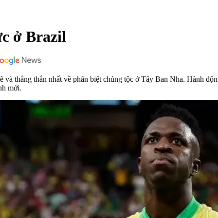
ực ở Brazil
 và thẳng thắn nhất về phân biệt chủng tộc ở Tây Ban Nha. Hành động 
nh mới.