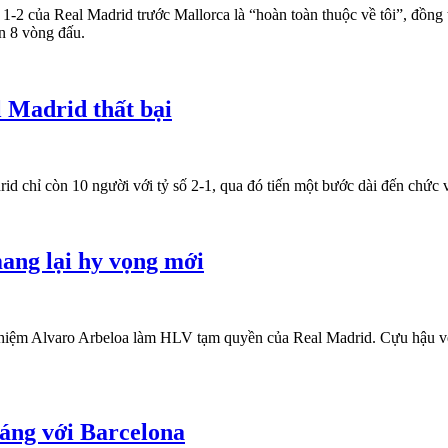
1-2 của Real Madrid trước Mallorca là “hoàn toàn thuộc về tôi”, đồng t
n 8 vòng đấu.
l Madrid thất bại
rid chỉ còn 10 người với tỷ số 2-1, qua đó tiến một bước dài đến chức
mang lại hy vọng mới
 nhiệm Alvaro Arbeloa làm HLV tạm quyền của Real Madrid. Cựu hậu vệ 
đáng với Barcelona