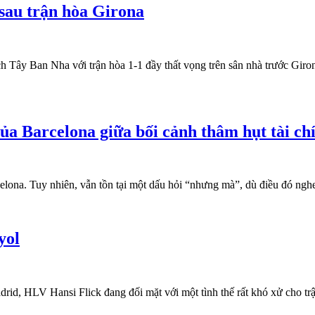
sau trận hòa Girona
h Tây Ban Nha với trận hòa 1-1 đầy thất vọng trên sân nhà trước Giro
a Barcelona giữa bối cảnh thâm hụt tài ch
na. Tuy nhiên, vẫn tồn tại một dấu hỏi “nhưng mà”, dù điều đó nghe 
yol
adrid, HLV Hansi Flick đang đối mặt với một tình thế rất khó xử cho t