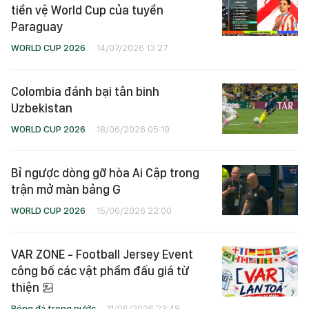
tiền vệ World Cup của tuyển
Paraguay
WORLD CUP 2026
14/07/2026 13:27
Colombia đánh bại tân binh
Uzbekistan
WORLD CUP 2026
18/06/2026 05:19
Bỉ ngược dòng gỡ hòa Ai Cập trong
trận mở màn bảng G
WORLD CUP 2026
15/06/2026 22:00
VAR ZONE - Football Jersey Event
công bố các vật phẩm đấu giá từ
thiện
Bóng đá trong nước
11/06/2026 23:48