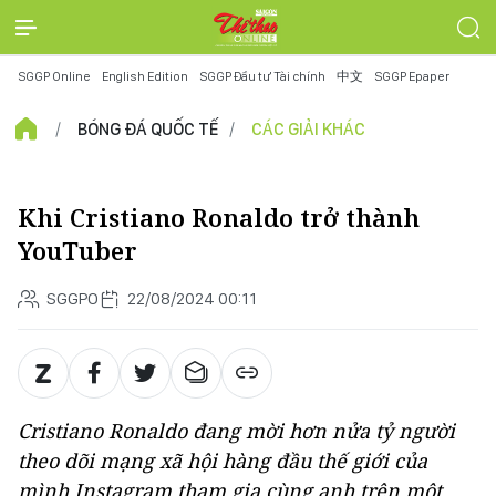
SGGP Online
English Edition
SGGP Đầu tư Tài chính
中文
SGGP Epaper
BÓNG ĐÁ QUỐC TẾ
CÁC GIẢI KHÁC
Khi Cristiano Ronaldo trở thành
YouTuber
SGGPO
22/08/2024 00:11
Cristiano Ronaldo đang mời hơn nửa tỷ người
theo dõi mạng xã hội hàng đầu thế giới của
mình Instagram tham gia cùng anh trên một