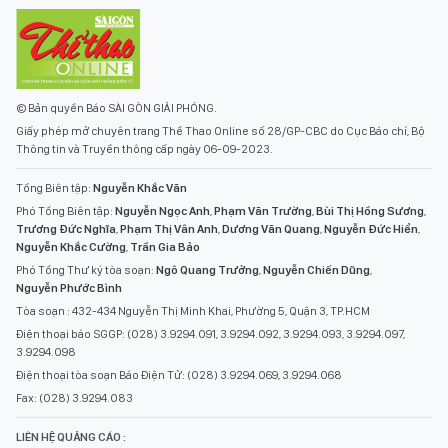
© Bản quyền Báo SÀI GÒN GIẢI PHÓNG.
Giấy phép mở chuyên trang Thể Thao Online số 28/GP-CBC do Cục Báo chí, Bộ
Thông tin và Truyền thông cấp ngày 06-09-2023.
Tổng Biên tập:
Nguyễn Khắc Văn
Phó Tổng Biên tập:
Nguyễn Ngọc Anh
,
Phạm Văn Trường
,
Bùi Thị Hồng Sương
,
Trương Đức Nghĩa
,
Phạm Thị Vân Anh
,
Dương Văn Quang
,
Nguyễn Đức Hiển
,
Nguyễn Khắc Cường
,
Trần Gia Bảo
Phó Tổng Thư ký tòa soạn:
Ngô Quang Trưởng
,
Nguyễn Chiến Dũng
,
Nguyễn Phước Bình
Tòa soạn : 432-434 Nguyễn Thị Minh Khai, Phường 5, Quận 3, TP.HCM
Điện thoại báo SGGP: (028) 3.9294.091, 3.9294.092, 3.9294.093, 3.9294.097,
3.9294.098
Điện thoại tòa soạn Báo Điện Tử: (028) 3.9294.069, 3.9294.068
Fax: (028) 3.9294.083
LIÊN HỆ QUẢNG CÁO :