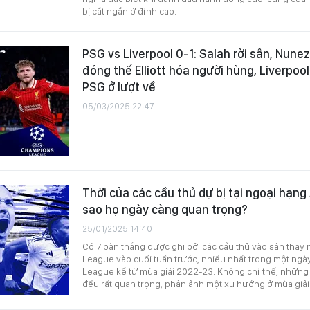
bị cắt ngắn ở đỉnh cao.
PSG vs Liverpool 0-1: Salah rời sân, Nunez
đóng thế Elliott hóa người hùng, Liverpool
PSG ở lượt về
05/03/2025 22:47
Thời của các cầu thủ dự bị tại ngoại hạng
sao họ ngày càng quan trọng?
25/01/2025 14:40
Có 7 bàn thắng được ghi bởi các cầu thủ vào sân thay 
League vào cuối tuần trước, nhiều nhất trong một ngày
League kể từ mùa giải 2022-23. Không chỉ thế, những
đều rất quan trọng, phản ảnh một xu hướng ở mùa giải