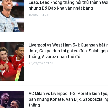
Leao, Leao không thắng nổi thủ thành Go
nhưng Bồ Đào Nha vẫn nhất bảng
15/10/2024 21:19
Liverpool vs West Ham 5-1: Quansah bất n
Jota, Gakpo đua tài ghi cú đúp, Salah gó
thắng, Alvarez nhận thẻ đỏ
25/09/2024 21:48
AC Milan vs Liverpool 1-3: Morata kiến tạo,
bàn nhưng Konate, Van Dijk, Szoboszlai 
thắng