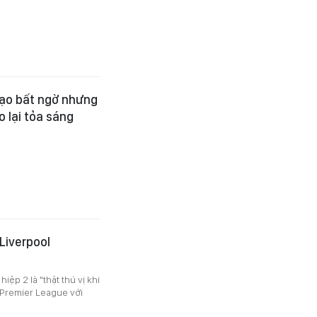
tạo bất ngờ nhưng
 lại tỏa sáng
 Liverpool
iệp 2 là "thật thú vị khi
 Premier League với