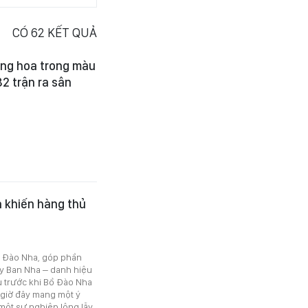
CÓ
62
KẾT QUẢ
ăng hoa trong màu
82 trận ra sân
n khiến hàng thủ
Bồ Đào Nha, góp phần
ây Ban Nha – danh hiệu
hụ trước khi Bồ Đào Nha
y giờ đây mang một ý
một sự nghiệp lộng lẫy