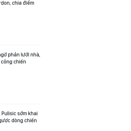
rdon, chia điểm
gờ phản lưới nhà,
p công chiến
 Pulisic sớm khai
ngược dòng chiến