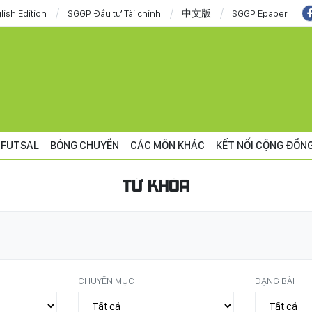
lish Edition
SGGP Đầu tư Tài chính
中文版
SGGP Epaper
FUTSAL
BÓNG CHUYỀN
CÁC MÔN KHÁC
KẾT NỐI CỘNG ĐỒN
TỪ KHÓA
CHUYÊN MỤC
DẠNG BÀI