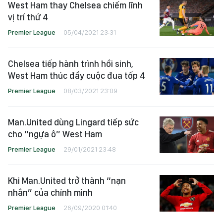
West Ham thay Chelsea chiếm lĩnh
vị trí thứ 4
Premier League
05/04/2021 23:31
Chelsea tiếp hành trình hồi sinh,
West Ham thúc đẩy cuộc đua tốp 4
Premier League
08/03/2021 23:09
Man.United dùng Lingard tiếp sức
cho “ngựa ô” West Ham
Premier League
29/01/2021 23:48
Khi Man.United trở thành “nạn
nhân” của chính mình
Premier League
26/09/2020 01:40