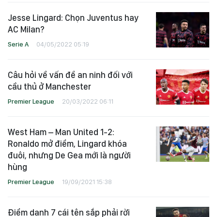
Jesse Lingard: Chọn Juventus hay
AC Milan?
Serie A
04/05/2022 05:19
Câu hỏi về vấn đề an ninh đối với
cầu thủ ở Manchester
Premier League
20/03/2022 06:11
West Ham – Man United 1-2:
Ronaldo mở điểm, Lingard khóa
đuôi, nhưng De Gea mới là người
hùng
Premier League
19/09/2021 15:38
Điểm danh 7 cái tên sắp phải rời