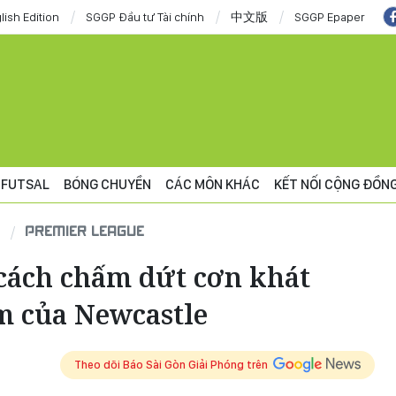
lish Edition
SGGP Đầu tư Tài chính
中文版
SGGP Epaper
FUTSAL
BÓNG CHUYỀN
CÁC MÔN KHÁC
KẾT NỐI CỘNG ĐỒN
PREMIER LEAGUE
cách chấm dứt cơn khát
m của Newcastle
Theo dõi Báo Sài Gòn Giải Phóng trên