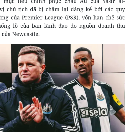
 mục tiêu chinh phục châu Âu của Yasir al-
 chủ tịch đã bị chậm lại đáng kể bởi các quy
ững của Premier League (PSR), vốn hạn chế sức
hổng lồ của ban lãnh đạo do nguồn doanh thu
 của Newcastle.