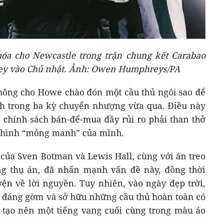
hóa cho Newcastle trong trận chung kết Carabao
ley vào Chủ nhật. Ảnh: Owen Humphreys/PA
hông cho Howe chào đón một cầu thủ ngôi sao để
nh trong ba kỳ chuyển nhượng vừa qua. Điều này
chính sách bán-để-mua đầy rủi ro phải than thở
i hình “mỏng manh” của mình.
ủa Sven Botman và Lewis Hall, cùng với án treo
g thụ án, đã nhấn mạnh vấn đề này, đồng thời
ện về lời nguyền. Tuy nhiên, vào ngày đẹp trời,
ủ đáng gờm và sở hữu những cầu thủ hoàn toàn có
 tạo nên một tiếng vang cuối cùng trong màu áo