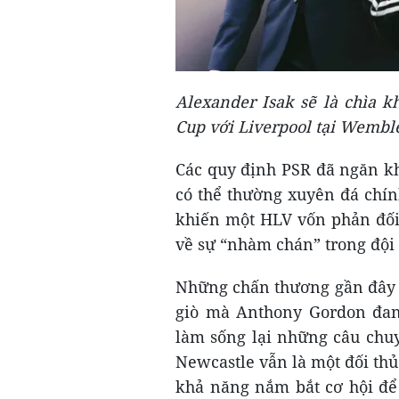
Alexander Isak sẽ là chìa k
Cup với Liverpool tại Wemb
Các quy định PSR đã ngăn k
có thể thường xuyên đá chí
khiến một HLV vốn phản đối 
về sự “nhàm chán” trong độ
Những chấn thương gần đây c
giò mà Anthony Gordon đan
làm sống lại những câu chuy
Newcastle vẫn là một đối th
khả năng nắm bắt cơ hội để