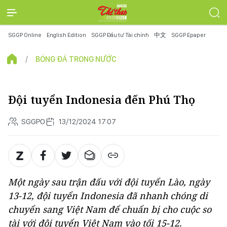
SGGP Online
English Edition
SGGP Đầu tư Tài chính
中文
SGGP Epaper
BÓNG ĐÁ TRONG NƯỚC
Đội tuyển Indonesia đến Phú Thọ
SGGPO
13/12/2024 17:07
Một ngày sau trận đấu với đội tuyển Lào, ngày
13-12, đội tuyển Indonesia đã nhanh chóng di
chuyển sang Việt Nam để chuẩn bị cho cuộc so
tài với đội tuyển Việt Nam vào tối 15-12.