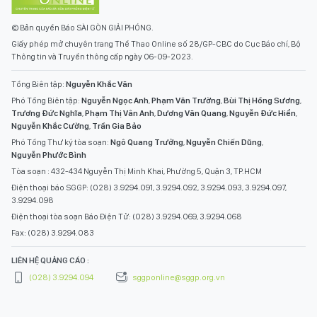
© Bản quyền Báo SÀI GÒN GIẢI PHÓNG.
Giấy phép mở chuyên trang Thể Thao Online số 28/GP-CBC do Cục Báo chí, Bộ
Thông tin và Truyền thông cấp ngày 06-09-2023.
Tổng Biên tập:
Nguyễn Khắc Văn
Phó Tổng Biên tập:
Nguyễn Ngọc Anh
,
Phạm Văn Trường
,
Bùi Thị Hồng Sương
,
Trương Đức Nghĩa
,
Phạm Thị Vân Anh
,
Dương Văn Quang
,
Nguyễn Đức Hiển
,
Nguyễn Khắc Cường
,
Trần Gia Bảo
Phó Tổng Thư ký tòa soạn:
Ngô Quang Trưởng
,
Nguyễn Chiến Dũng
,
Nguyễn Phước Bình
Tòa soạn : 432-434 Nguyễn Thị Minh Khai, Phường 5, Quận 3, TP.HCM
Điện thoại báo SGGP: (028) 3.9294.091, 3.9294.092, 3.9294.093, 3.9294.097,
3.9294.098
Điện thoại tòa soạn Báo Điện Tử: (028) 3.9294.069, 3.9294.068
Fax: (028) 3.9294.083
LIÊN HỆ QUẢNG CÁO :
(028) 3.9294.094
sggponline@sggp.org.vn