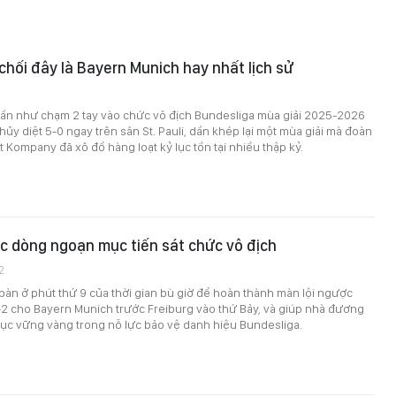
hối đây là Bayern Munich hay nhất lịch sử
8
ần như chạm 2 tay vào chức vô địch Bundesliga mùa giải 2025-2026
hủy diệt 5-0 ngay trên sân St. Pauli, dần khép lại một mùa giải mà đoàn
 Kompany đã xô đổ hàng loạt kỷ lục tồn tại nhiều thập kỷ.
c dòng ngoạn mục tiến sát chức vô địch
2
 bàn ở phút thứ 9 của thời gian bù giờ để hoàn thành màn lội ngược
-2 cho Bayern Munich trước Freiburg vào thứ Bảy, và giúp nhà đương
 tục vững vàng trong nỗ lực bảo vệ danh hiệu Bundesliga.