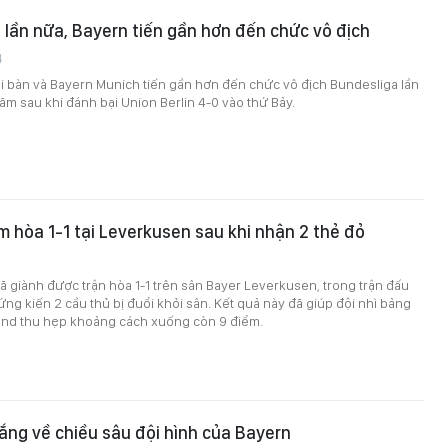
 lần nữa, Bayern tiến gần hơn đến chức vô địch
4
hi bàn và Bayern Munich tiến gần hơn đến chức vô địch Bundesliga lần
năm sau khi đánh bại Union Berlin 4-0 vào thứ Bảy.
m hòa 1-1 tại Leverkusen sau khi nhận 2 thẻ đỏ
 giành được trận hòa 1-1 trên sân Bayer Leverkusen, trong trận đấu
ng kiến 2 cầu thủ bị đuổi khỏi sân. Kết quả này đã giúp đội nhì bảng
nd thu hẹp khoảng cách xuống còn 9 điểm.
ắng về chiều sâu đội hình của Bayern