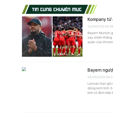
TIN CÙNG CHUYÊN MỤC
Kompany từ c
12/04/2026 08:3
Bayern Munich g
sau chiến thắng 
quân của Vincent
Bayern ngượ
05/04/2026 08:0
Lennart Karl ghi
dòng kịch tính 3
kim vô địch tiếp