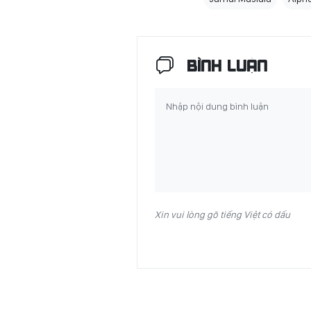
BÌNH LUẬN
Xin vui lòng gõ tiếng Việt có dấu