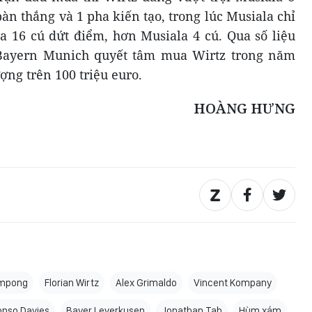
àn thắng và 1 pha kiến tạo, trong lúc Musiala chỉ
ra 16 cú dứt điểm, hơn Musiala 4 cú. Qua số liệu
 Bayern Munich quyết tâm mua Wirtz trong năm
ng trên 100 triệu euro.
HOÀNG HƯNG
impong
Florian Wirtz
Alex Grimaldo
Vincent Kompany
onso Davies
Bayer Leverkusen
Jonathan Tah
Hùm xám