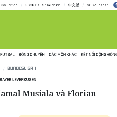
lish Edition
SGGP Đầu tư Tài chính
中文版
SGGP Epaper
FUTSAL
BÓNG CHUYỀN
CÁC MÔN KHÁC
KẾT NỐI CỘNG ĐỒN
BUNDESLIGA 1
 BAYER LEVERKUSEN
 Jamal Musiala và Florian