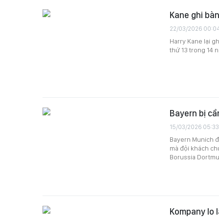
Kane ghi bàn
22/03/2026 00:0
Harry Kane lại g
thứ 13 trong 14 
Bayern bị cầ
15/03/2026 05:33
Bayern Munich đã
mà đội khách chứ
Borussia Dortmu
Kompany lo l