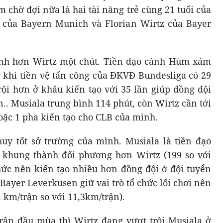
 chờ đợi nữa là hai tài năng trẻ cùng 21 tuổi của
 của Bayern Munich và Florian Wirtz của Bayer
hỉnh hơn Wirtz một chút. Tiền đạo cánh Hùm xám
g khi tiền vệ tấn công của ĐKVĐ Bundesliga có 29
trội hơn ở khâu kiến tạo với 35 lần giúp đồng đội
n.. Musiala trung bình 114 phút, còn Wirtz cần tới
oặc 1 pha kiến tạo cho CLB của mình.
uy tốt sở trường của mình. Musiala là tiền đạo
a khung thành đối phương hơn Wirtz (199 so với
chức nên kiến tạo nhiều hơn đồng đội ở đội tuyển
 Bayer Leverkusen giữ vai trò tổ chức lối chơi nên
 km/trận so với 11,3km/trận).
 trận đầu mùa thì Wirtz đang vượt trội Musiala ở