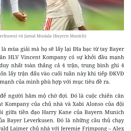
verkusen) và Jamal Musiala (Bayern Munich)
à mùa giải mà họ sẽ lấy lại Đĩa bạc từ tay Bayer
tân HLV Vincent Kompany có sự khởi đầu mạnh
duy nhất toàn thắng cả 4 trận, trung bình ghi 4
n lấy trận đấu vào cuối tuần này khi tiếp ĐKVĐ
c mạnh của mình phù hợp với mục tiêu đề ra.
 để người hâm mộ chờ đợi. Đó là cuộc chiến cân
ent Kompany của chủ nhà và Xabi Alonso của đội
đôi giữa tiền đạo Harry Kane của Bayern Munich
của Bayer Leverkusen. Đó là những cầu thủ chạy
ald Laimer chủ nhà với Jeremie Frimpong – Alex