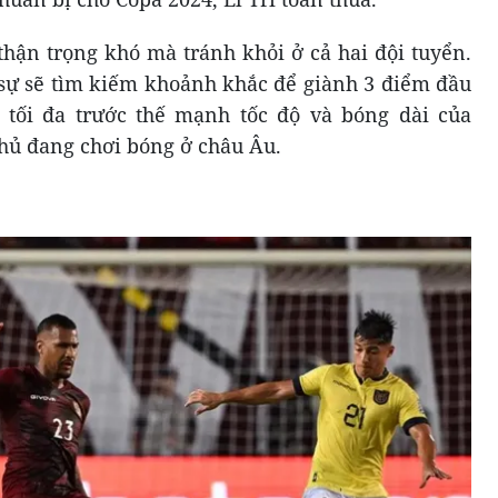
thận trọng khó mà tránh khỏi ở cả hai đội tuyển.
sự sẽ tìm kiếm khoảnh khắc để giành 3 điểm đầu
o tối đa trước thế mạnh tốc độ và bóng dài của
hủ đang chơi bóng ở châu Âu.