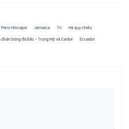
Piero Hincapie
Jamaica
Tri
Hệ quy chiếu
n đoàn bóng đá Bắc - Trung Mỹ và Caribe
Ecuador