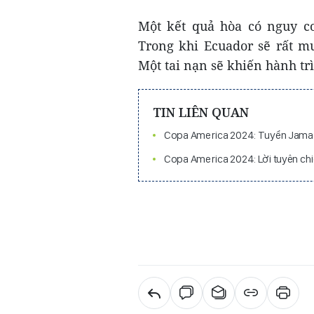
Một kết quả hòa có nguy cơ
Trong khi Ecuador sẽ rất m
Một tai nạn sẽ khiến hành tr
TIN LIÊN QUAN
Copa America 2024: Tuyển Jamaica
Copa America 2024: Lời tuyên chi