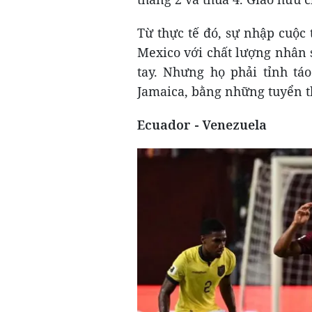
Từ thực tế đó, sự nhập cuộc 
Mexico với chất lượng nhân 
tay. Nhưng họ phải tỉnh tá
Jamaica, bằng những tuyển t
Ecuador - Venezuela