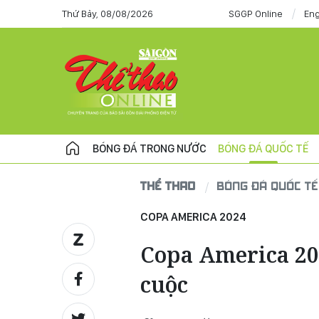
Thứ Bảy, 08/08/2026
SGGP Online
Eng
BÓNG ĐÁ TRONG NƯỚC
BÓNG ĐÁ QUỐC TẾ
THỂ THAO
BÓNG ĐÁ QUỐC TẾ
COPA AMERICA 2024
Copa America 20
cuộc