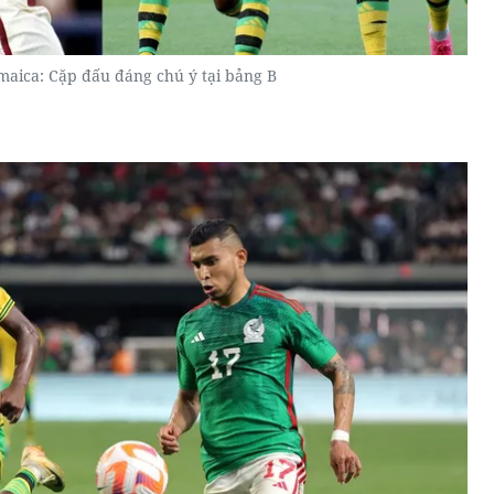
maica: Cặp đấu đáng chú ý tại bảng B