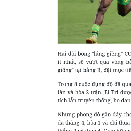
Hai đội bóng "láng giềng"
ít nhất, sẽ vượt qua vòng 
giống" tại bảng B, đặt mục t
Trong 8 cuộc đụng độ đã qua
lần và hòa 2 trận. El Tri đ
tích lẫn truyền thống, họ đ
Nhưng phong độ gần đây cho 
đã thắng 4, hòa 1 và chỉ thua
thắng 2 và thua 4. Giao hữu c