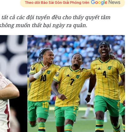
Theo dõi Báo Sài Gòn Giải Phóng trên
 tất cả các đội tuyển đều cho thấy quyết tâm
 không muốn thất bại ngày ra quân.