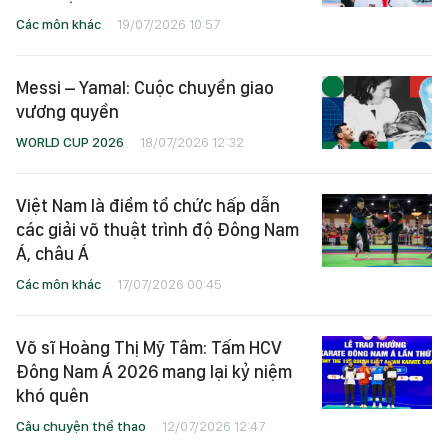
Các môn khác
19/07/2026 10:57
Messi – Yamal: Cuộc chuyển giao
vương quyền
WORLD CUP 2026
18/07/2026 12:32
Việt Nam là điểm tổ chức hấp dẫn
các giải võ thuật trình độ Đông Nam
Á, châu Á
Các môn khác
17/07/2026 00:45
Võ sĩ Hoàng Thị Mỹ Tâm: Tấm HCV
Đông Nam Á 2026 mang lại kỷ niệm
khó quên
Câu chuyện thể thao
12/07/2026 12:47