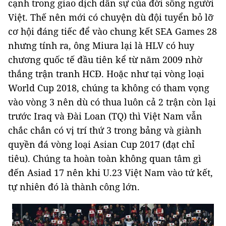
cạnh trong giao dịch dân sự của đời sống người
Việt. Thế nên mới có chuyện dù đội tuyển bỏ lỡ
cơ hội đáng tiếc để vào chung kết SEA Games 28
nhưng tính ra, ông Miura lại là HLV có huy
chương quốc tế đầu tiên kể từ năm 2009 nhờ
thắng trận tranh HCĐ. Hoặc như tại vòng loại
World Cup 2018, chúng ta không có tham vọng
vào vòng 3 nên dù có thua luôn cả 2 trận còn lại
trước Iraq và Đài Loan (TQ) thì Việt Nam vẫn
chắc chắn có vị trí thứ 3 trong bảng và giành
quyền đá vòng loại Asian Cup 2017 (đạt chỉ
tiêu). Chúng ta hoàn toàn không quan tâm gì
đến Asiad 17 nên khi U.23 Việt Nam vào tứ kết,
tự nhiên đó là thành công lớn.