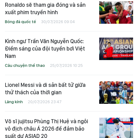
Ronaldo sẽ tham gia đóng và sản
xuất phim truyền hình
Bóng đá quốc tế
30/07/2026 09:04
Kình ngư Trần Văn Nguyễn Quốc:
Điểm sáng của đội tuyển bơi Việt
Nam
Câu chuyện thể thao
25/07/2026 10:25
Lionel Messi và di sản bất tử giữa
thử thách của thời gian
Lăng kính
20/07/2026 23:47
Võ sĩ jujitsu Phùng Thị Huệ và ngôi
vô địch châu Á 2026 để đảm bảo
suất dự ASIAD 20