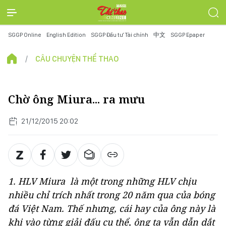
SGGP Online
English Edition
SGGP Đầu tư Tài chính
中文
SGGP Epaper
CÂU CHUYỆN THỂ THAO
Chờ ông Miura... ra mưu
21/12/2015 20:02
1. HLV Miura là một trong những HLV chịu
nhiều chỉ trích nhất trong 20 năm qua của bóng
đá Việt Nam. Thế nhưng, cái hay của ông này là
khi vào từng giải đấu cụ thể, ông ta vẫn dẫn dắt