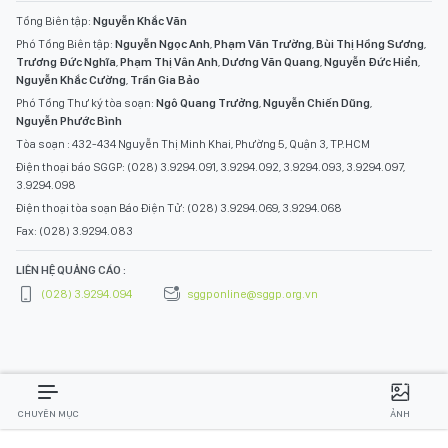
Tổng Biên tập:
Nguyễn Khắc Văn
Phó Tổng Biên tập:
Nguyễn Ngọc Anh
,
Phạm Văn Trường
,
Bùi Thị Hồng Sương
,
Trương Đức Nghĩa
,
Phạm Thị Vân Anh
,
Dương Văn Quang
,
Nguyễn Đức Hiển
,
Nguyễn Khắc Cường
,
Trần Gia Bảo
Phó Tổng Thư ký tòa soạn:
Ngô Quang Trưởng
,
Nguyễn Chiến Dũng
,
Nguyễn Phước Bình
Tòa soạn : 432-434 Nguyễn Thị Minh Khai, Phường 5, Quận 3, TP.HCM
Điện thoại báo SGGP: (028) 3.9294.091, 3.9294.092, 3.9294.093, 3.9294.097,
3.9294.098
Điện thoại tòa soạn Báo Điện Tử: (028) 3.9294.069, 3.9294.068
Fax: (028) 3.9294.083
LIÊN HỆ QUẢNG CÁO :
(028) 3.9294.094
sggponline@sggp.org.vn
CHUYÊN MỤC
ẢNH