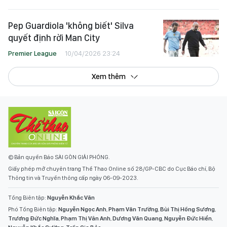
Pep Guardiola 'không biết' Silva
quyết định rời Man City
Premier League
10/04/2026 23:24
Xem thêm
© Bản quyền Báo SÀI GÒN GIẢI PHÓNG.
Giấy phép mở chuyên trang Thể Thao Online số 28/GP-CBC do Cục Báo chí, Bộ
Thông tin và Truyền thông cấp ngày 06-09-2023.
Tổng Biên tập:
Nguyễn Khắc Văn
Phó Tổng Biên tập:
Nguyễn Ngọc Anh
,
Phạm Văn Trường
,
Bùi Thị Hồng Sương
,
Trương Đức Nghĩa
,
Phạm Thị Vân Anh
,
Dương Văn Quang
,
Nguyễn Đức Hiển
,