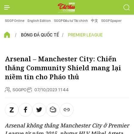
SGGP Online
English Edition
SGGP Đầu tư Tài chính
中文
SGGP Epaper
BÓNG ĐÁ QUỐC TẾ
PREMIER LEAGUE
Arsenal – Manchester City: Chiến
thắng Community Shield mang lại
niềm tin cho Pháo thủ
SGGPO
07/10/2023 11:44
Arsenal không thắng Manchester City ở Premier
League từ năm 2015, nhưng HLV Mikel Arteta