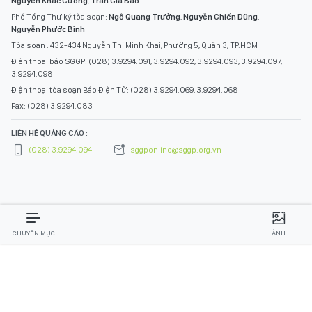
Nguyễn Khắc Cường
,
Trần Gia Bảo
Phó Tổng Thư ký tòa soạn:
Ngô Quang Trưởng
,
Nguyễn Chiến Dũng
,
Nguyễn Phước Bình
Tòa soạn : 432-434 Nguyễn Thị Minh Khai, Phường 5, Quận 3, TP.HCM
Điện thoại báo SGGP: (028) 3.9294.091, 3.9294.092, 3.9294.093, 3.9294.097,
3.9294.098
Điện thoại tòa soạn Báo Điện Tử: (028) 3.9294.069, 3.9294.068
Fax: (028) 3.9294.083
LIÊN HỆ QUẢNG CÁO :
(028) 3.9294.094
sggponline@sggp.org.vn
CHUYÊN MỤC
ẢNH