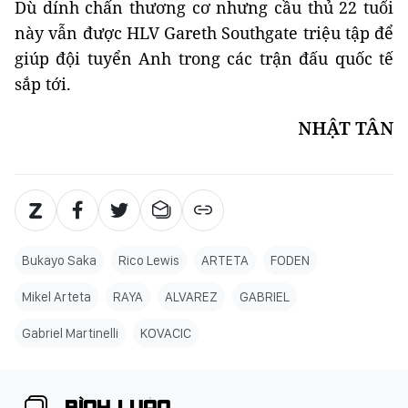
Dù dính chấn thương cơ nhưng cầu thủ 22 tuổi
này vẫn được HLV Gareth Southgate triệu tập để
giúp đội tuyển Anh trong các trận đấu quốc tế
sắp tới.
NHẬT TÂN
Bukayo Saka
Rico Lewis
ARTETA
FODEN
Mikel Arteta
RAYA
ALVAREZ
GABRIEL
Gabriel Martinelli
KOVACIC
BÌNH LUẬN