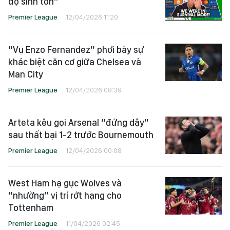
độ sinh tồn"
Premier League
12/04/2026 11:20
“Vụ Enzo Fernandez” phơi bày sự
khác biệt căn cơ giữa Chelsea và
Man City
Premier League
12/04/2026 08:39
Arteta kêu gọi Arsenal “đứng dậy”
sau thất bại 1-2 trước Bournemouth
Premier League
12/04/2026 00:08
West Ham hạ gục Wolves và
“nhường” vị trí rớt hạng cho
Tottenham
Premier League
11/04/2026 02:45