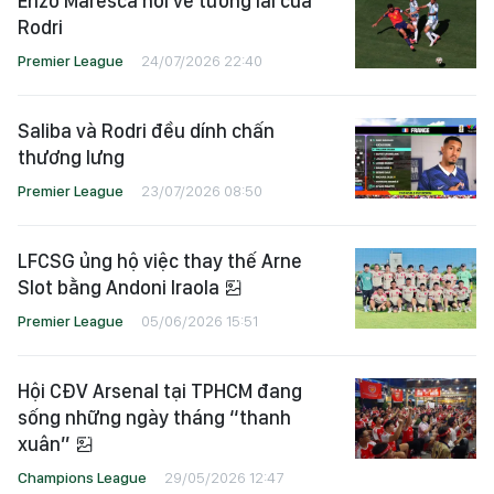
Enzo Maresca nói về tương lai của
Rodri
Premier League
24/07/2026 22:40
Saliba và Rodri đều dính chấn
thương lưng
Premier League
23/07/2026 08:50
LFCSG ủng hộ việc thay thế Arne
Slot bằng Andoni Iraola
Premier League
05/06/2026 15:51
Hội CĐV Arsenal tại TPHCM đang
sống những ngày tháng “thanh
xuân”
Champions League
29/05/2026 12:47