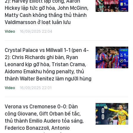
2): Harvey Elliott lập công, Aaron
Hickey lập tức gỡ hòa, John McGinn,
Matty Cash không thắng thủ thành
Valdimarsson ở loạt luân lưu
Video
16/09/2025 22:04
Crystal Palace vs Millwall 1-1 (pen 4-
2): Chris Richards ghi bàn, Ryan
Leonard kịp gỡ hòa, Tristan Crama,
Aidomo Emakhu hỏng penalty, thủ
thành Walter Benitez làm người hùng
Video
16/09/2025 22:01
Verona vs Cremonese 0-0: Dàn
công Giovane, Gift Orban bế tắc,
thủ thành Emilio Audero tỏa sáng,
Federico Bonazzoli, Antonio