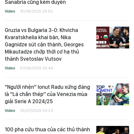
Sanabria cũng kém duyên
Video
15/09/2025 20:52
Gruzia vs Bulgaria 3-0: Khvicha
Kvaratskhelia khai bàn, Nika
Gagnidze sút cận thành, Georges
Mikautadze chớp thời cơ hạ thủ
thành Svetoslav Vutsov
Video
07/09/2025 20:44
"Người nhện" Ionut Radu xứng đáng
là "Lá chắn thép" của Venezia mùa
giải Serie A 2024/25
Video
25/07/2025 03:23
100 pha cứu thua của các thủ thành