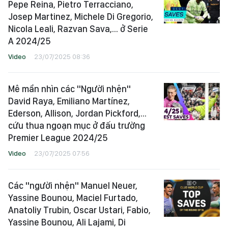
Pepe Reina, Pietro Terracciano,
Josep Martinez, Michele Di Gregorio,
Nicola Leali, Razvan Sava,... ở Serie
A 2024/25
Video
23/07/2025 08:36
Mê mẩn nhìn các "Người nhện"
David Raya, Emiliano Martínez,
Ederson, Allison, Jordan Pickford,...
cứu thua ngoạn mục ở đấu trường
Premier League 2024/25
Video
23/07/2025 07:56
Các "người nhện" Manuel Neuer,
Yassine Bounou, Maciel Furtado,
Anatoliy Trubin, Oscar Ustari, Fabio,
Yassine Bounou, Ali Lajami, Di