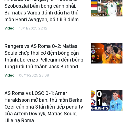
Szoboszlai bấm bóng cánh phải,
Barnabas Varga đánh đầu hạ thủ
môn Henri Avagyan, bỏ túi 3 điểm
Video
13/11/2025 22:12
Rangers vs AS Roma 0-2: Matias
Soule chớp thời cơ đệm bóng cận
thành, Lorenzo Pellegrini đệm bóng
tung lưới thủ thành Jack Butland
Video
06/11/2025 23:08
AS Roma vs LOSC 0-1: Arnar
Haraldsson mở bàn, thủ môn Berke
Ozer cản phá 3 lần liên tiếp penalty
của Artem Dovbyk, Matias Soule,
Lille hạ Roma