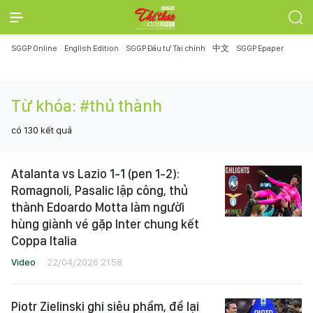
SGGP Online
English Edition
SGGP Đầu tư Tài chính
中文
SGGP Epaper
Từ khóa:
#thủ thành
có
130
kết quả
Atalanta vs Lazio 1-1 (pen 1-2):
Romagnoli, Pasalic lập công, thủ
thành Edoardo Motta làm người
hùng giành vé gặp Inter chung kết
Coppa Italia
Video
22/04/2026 21:58
Piotr Zielinski ghi siêu phẩm, để lại