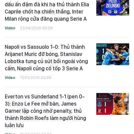
dấu ấn đậm đà khi hạ thủ thành Elia
Caprile chốt hạ chiến thắng, Inter
Milan rộng cửa đăng quang Serie A
Video
21/04/2026 00:58
Napoli vs Sassuolo 1-0: Thủ thành
Arijanet Muric đỡ bóng, Stanislav
Lobotka tung cú sút bồi ngoài vòng
cấm, Napoli củng cố tốp 3 Serie A
Video
17/01/2026 22:58
Everton vs Sunderland 1-1 (pen 0-
3): Enzo Le Fee mở bàn, James
Garner lập công nhờ penalty, thủ
thành Robin Roefs làm người hùng
luân lưu