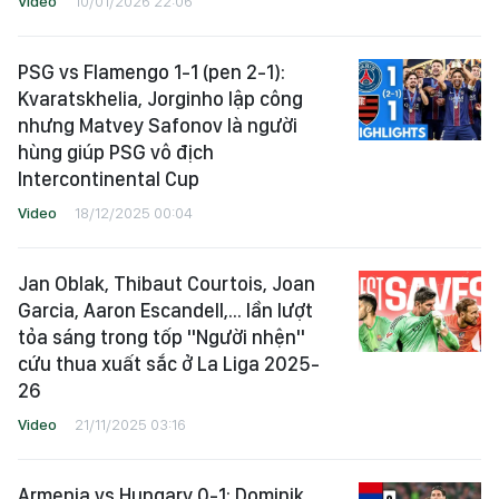
Video
10/01/2026 22:06
PSG vs Flamengo 1-1 (pen 2-1):
Kvaratskhelia, Jorginho lập công
nhưng Matvey Safonov là người
hùng giúp PSG vô địch
Intercontinental Cup
Video
18/12/2025 00:04
Jan Oblak, Thibaut Courtois, Joan
Garcia, Aaron Escandell,... lần lượt
tỏa sáng trong tốp "Người nhện"
cứu thua xuất sắc ở La Liga 2025-
26
Video
21/11/2025 03:16
Armenia vs Hungary 0-1: Dominik