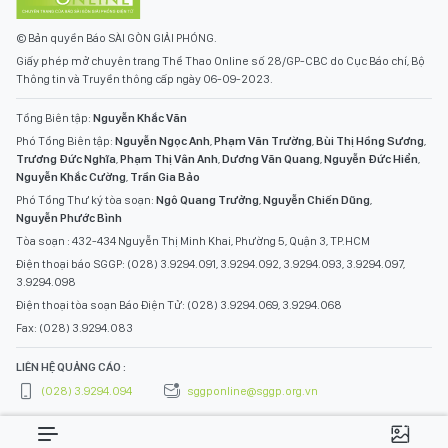
© Bản quyền Báo SÀI GÒN GIẢI PHÓNG.
Giấy phép mở chuyên trang Thể Thao Online số 28/GP-CBC do Cục Báo chí, Bộ
Thông tin và Truyền thông cấp ngày 06-09-2023.
Tổng Biên tập:
Nguyễn Khắc Văn
Phó Tổng Biên tập:
Nguyễn Ngọc Anh
,
Phạm Văn Trường
,
Bùi Thị Hồng Sương
,
Trương Đức Nghĩa
,
Phạm Thị Vân Anh
,
Dương Văn Quang
,
Nguyễn Đức Hiển
,
Nguyễn Khắc Cường
,
Trần Gia Bảo
Phó Tổng Thư ký tòa soạn:
Ngô Quang Trưởng
,
Nguyễn Chiến Dũng
,
Nguyễn Phước Bình
Tòa soạn : 432-434 Nguyễn Thị Minh Khai, Phường 5, Quận 3, TP.HCM
Điện thoại báo SGGP: (028) 3.9294.091, 3.9294.092, 3.9294.093, 3.9294.097,
3.9294.098
Điện thoại tòa soạn Báo Điện Tử: (028) 3.9294.069, 3.9294.068
Fax: (028) 3.9294.083
LIÊN HỆ QUẢNG CÁO :
(028) 3.9294.094
sggponline@sggp.org.vn