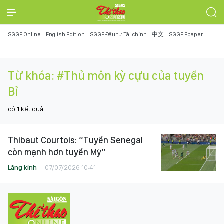
SGGP Online
English Edition
SGGP Đầu tư Tài chính
中文
SGGP Epaper
Từ khóa:
#Thủ môn kỳ cựu của tuyển
Bỉ
có
1
kết quả
Thibaut Courtois: “Tuyển Senegal
còn mạnh hơn tuyển Mỹ”
Lăng kính
07/07/2026 10:41