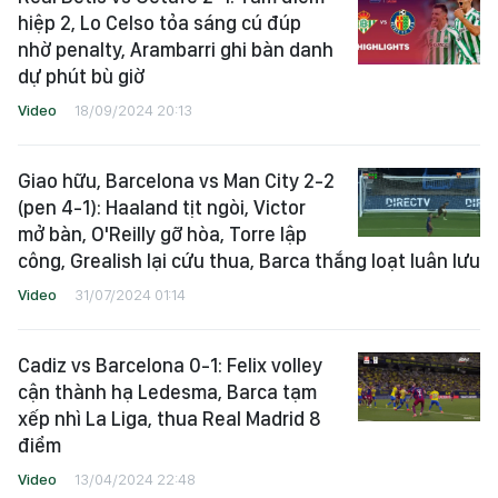
hiệp 2, Lo Celso tỏa sáng cú đúp
nhờ penalty, Arambarri ghi bàn danh
dự phút bù giờ
Video
18/09/2024 20:13
Giao hữu, Barcelona vs Man City 2-2
(pen 4-1): Haaland tịt ngòi, Victor
mở bàn, O'Reilly gỡ hòa, Torre lập
công, Grealish lại cứu thua, Barca thắng loạt luân lưu
Video
31/07/2024 01:14
Cadiz vs Barcelona 0-1: Felix volley
cận thành hạ Ledesma, Barca tạm
xếp nhì La Liga, thua Real Madrid 8
điểm
Video
13/04/2024 22:48