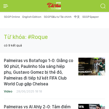
SGGP Online
English Edition
SGGP Đầu tư Tài chính
中文
SGGP Epaper
Từ khóa:
#Roque
có
9
kết quả
Palmeiras vs Botafogo 1-0: Giằng co
90 phút, Paulinho tỏa sáng hiệp
phụ, Gustavo Gomez bị thẻ đỏ,
Palmeiras đi tiếp tứ kết FIFA Club
World Cup gặp Chelsea
Video
28/06/2025 18:18
Palmeiras vs Al Ahly 2-0: Tâm điểm