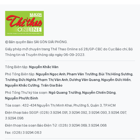
© Bản quyền Báo SÀI GÒN GIẢI PHÓNG.
Giấy phép mở chuyên trang Thể Thao Online số 28/GP-CBC do Cục Báo chí, Bộ
Thông tin và Truyền thông cấp ngày 06-09-2023.
Tổng Biên tập:
Nguyễn Khắc Văn
Phó Tổng Biên tập:
Nguyễn Ngọc Anh
,
Phạm Văn Trường
,
Bùi Thị Hồng Sương
,
Trương Đức Nghĩa
,
Phạm Thị Vân Anh
,
Dương Văn Quang
,
Nguyễn Đức Hiển
,
Nguyễn Khắc Cường
,
Trần Gia Bảo
Phó Tổng Thư ký tòa soạn:
Ngô Quang Trưởng
,
Nguyễn Chiến Dũng
,
Nguyễn Phước Bình
Tòa soạn : 432-434 Nguyễn Thị Minh Khai, Phường 5, Quận 3, TP.HCM
Điện thoại báo SGGP: (028) 3.9294.091, 3.9294.092, 3.9294.093, 3.9294.097,
3.9294.098
Điện thoại tòa soạn Báo Điện Tử: (028) 3.9294.069, 3.9294.068
Fax: (028) 3.9294.083