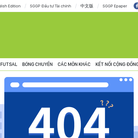
lish Edition
SGGP Đầu tư Tài chính
中文版
SGGP Epaper
FUTSAL
BÓNG CHUYỀN
CÁC MÔN KHÁC
KẾT NỐI CỘNG ĐỒN