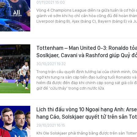
01/11/2021 15:00
Vòng 4 Champions League diễn ra giữa tuần là cơ hội 
giành vé sớm khi họ chỉ cần hòa cũng đủ để hoàn thàn
Liverpool (bảng B), Ajax (bảng C), Bayern (bảng E) và J
Tottenham – Man United 0-3: Ronaldo tỏ
Soslkjaer, Cavani và Rashford giúp Quỷ 
30/10/2021 19:32
Trong trận cầu quyết định tương lai của chính mình, Ol
ngờ khi tung ra sân cặp tiền đạo luống tuổi Ronaldo 
hiểm đã được đền đáp khi chính cặp song sát già cỗi đ
giờ để ‘cứu thầy’ trong cơn nước lửa.
Lịch thi đấu vòng 10 Ngoại hạng Anh: Ars
hang Cáo, Solskjaer quyết tử trên sân T
29/10/2021 16:15
Khi Ole Solskjaer phải thắng bằng được trên sân Tott