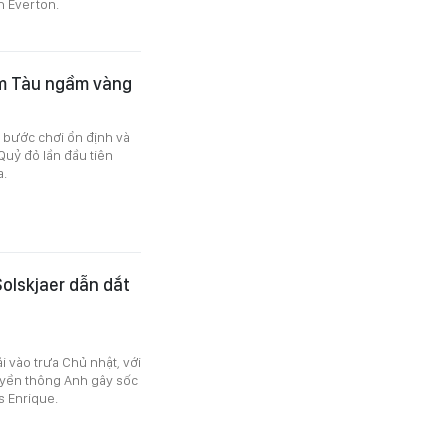
h Everton.
ìm Tàu ngầm vàng
g bước chơi ổn định và
Quỷ đỏ lần đầu tiên
a.
Solskjaer dẫn dắt
i vào trưa Chủ nhật, với
uyền thông Anh gây sốc
s Enrique.