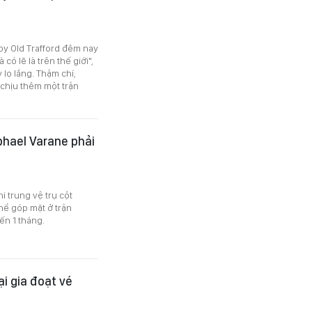
rby Old Trafford đêm nay
có lẽ là trên thế giới",
lo lắng. Thậm chí,
u chịu thêm một trận
phael Varane phải
i trung vệ trụ cột
ể góp mặt ở trận
n 1 tháng.
i gia đoạt vé