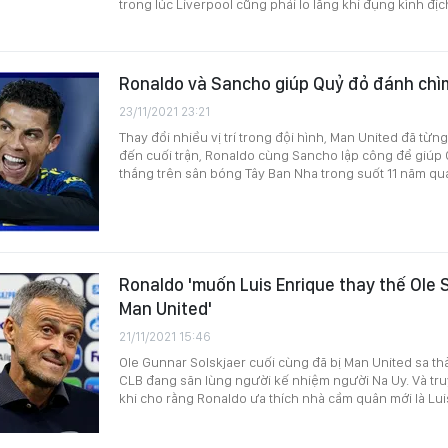
trong lúc Liverpool cũng phải lo lắng khi đụng kình địc
Ronaldo và Sancho giúp Quỷ đỏ đánh ch
23/11/2021 23:21
Thay đổi nhiều vị trí trong đội hình, Man United đã từn
đến cuối trận, Ronaldo cùng Sancho lập công để giúp 
thắng trên sân bóng Tây Ban Nha trong suốt 11 năm qu
Ronaldo 'muốn Luis Enrique thay thế Ole 
Man United'
21/11/2021 15:46
Ole Gunnar Solskjaer cuối cùng đã bị Man United sa thả
CLB đang săn lùng người kế nhiệm người Na Uy. Và tr
khi cho rằng Ronaldo ưa thích nhà cầm quân mới là Lui