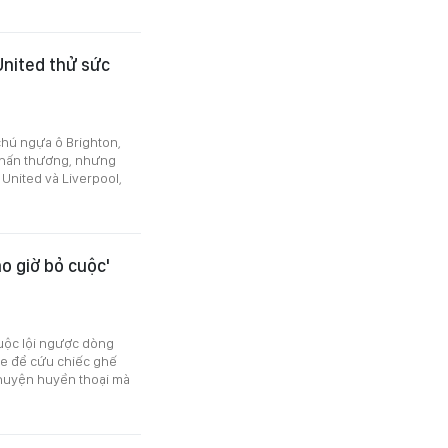
United thử sức
chú ngựa ô Brighton,
 chấn thương, nhưng
 United và Liverpool,
o giờ bỏ cuộc'
cuộc lội ngược dòng
ue để cứu chiếc ghế
chuyện huyền thoại mà