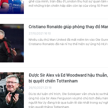
ghế của mình, trận đấu ở London thu hút sự quan tâm c
mờ những trận chiến hấp dẫn còn lại của vòng 10 Pre
Cristiano Ronaldo giúp phòng thay đồ Ma
27/10/2021 16:10
Nhiều cầu thủ Man United đã mất niềm tin vào Ole Gun
Cristiano Ronaldo đã nài nỉ họ thể hiện sự ủng hộ HLV
Được Sir Alex và Ed Woodward hậu thuẫn,
bị quyết chiến Tottenham
26/10/2021 23:18
Dù bị dư luận chỉ trích, Ole Solskjaer vẫn chưa bị sa th
ủng hộ của Sir Alex Ferguson và phó chủ tịch điều hà
người Na Uy đang trải qua tuần lễ dài nhất trong sự ng
trận quyết thắng Tottenham.