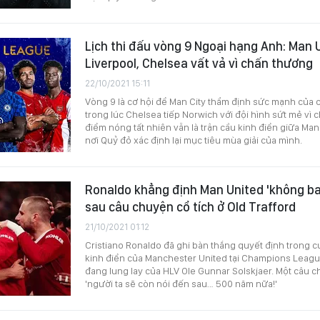
Lịch thi đấu vòng 9 Ngoại hạng Anh: Man 
Liverpool, Chelsea vất vả vì chấn thương
22/10/2021 15:11
Vòng 9 là cơ hội để Man City thẩm định sức mạnh của 
trong lúc Chelsea tiếp Norwich với đội hình sứt mẻ vì
điểm nóng tất nhiên vẫn là trận cầu kinh điển giữa Man
nơi Quỷ đỏ xác định lại mục tiêu mùa giải của mình.
Ronaldo khẳng định Man United 'không ba
sau câu chuyện cổ tích ở Old Trafford
21/10/2021 01:12
Cristiano Ronaldo đã ghi bàn thắng quyết định trong 
kinh điển của Manchester United tại Champions Leag
đang lung lay của HLV Ole Gunnar Solskjaer. Một câu 
'người ta sẽ còn nói đến sau… 500 năm nữa!'