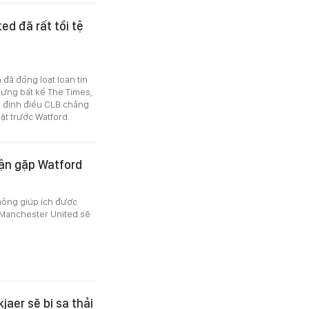
ed đã rất tồi tệ
 đã đồng loạt loan tin
Nhưng bất kể The Times,
 định điều CLB chẳng
ặt trước Watford.
rận gặp Watford
hông giúp ích được
a Manchester United sẽ
jaer sẽ bị sa thải