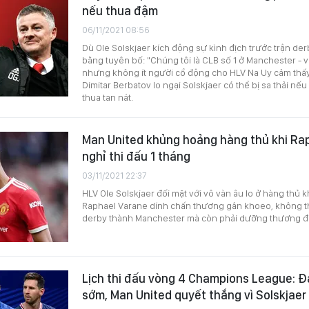
nếu thua đậm
06/11/2021 08:56
Dù Ole Solskjaer kích động sự kình địch trước trận de
bằng tuyên bố: "Chúng tôi là CLB số 1 ở Manchester - và 
nhưng không ít người cổ động cho HLV Na Uy cảm thấy 
Dimitar Berbatov lo ngại Solskjaer có thể bị sa thải nế
thua tan nát.
Man United khủng hoảng hàng thủ khi Ra
nghỉ thi đấu 1 tháng
03/11/2021 22:37
HLV Ole Solskjaer đối mặt với vô vàn âu lo ở hàng thủ kh
Raphael Varane dính chấn thương gân khoeo, không th
derby thành Manchester mà còn phải dưỡng thương đế
Lịch thi đấu vòng 4 Champions League: Đạ
sớm, Man United quyết thắng vì Solskjaer