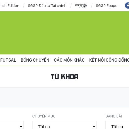
lish Edition
SGGP Đầu tư Tài chính
中文版
SGGP Epaper
FUTSAL
BÓNG CHUYỀN
CÁC MÔN KHÁC
KẾT NỐI CỘNG ĐỒN
TỪ KHÓA
CHUYÊN MỤC
DẠNG BÀI