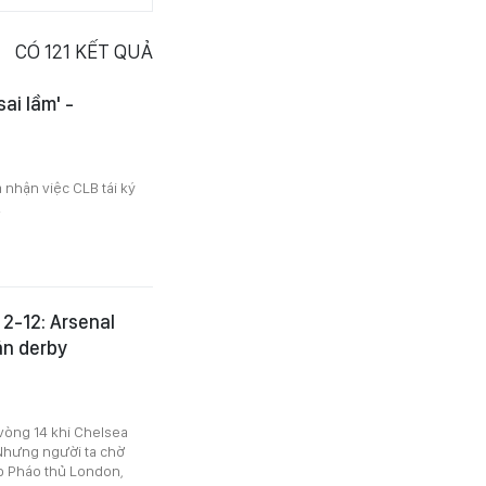
CÓ
121
KẾT QUẢ
sai lầm' -
nhận việc CLB tái ký
.
 2-12: Arsenal
ận derby
vòng 14 khi Chelsea
 Nhưng người ta chờ
ếp Pháo thủ London,