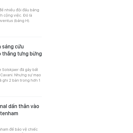
để nhiều đội đầu bảng
h cộng việc. Đó là
uventus (bảng H).
a sáng cứu
đỏ thắng tưng bừng
e Solskjaer đã gây bất
và Cavani. Nhưng sự mạo
ã ghi 2 bàn trong hơn 1
enal dấn thân vào
ottenham
enham để bảo vệ chiếc