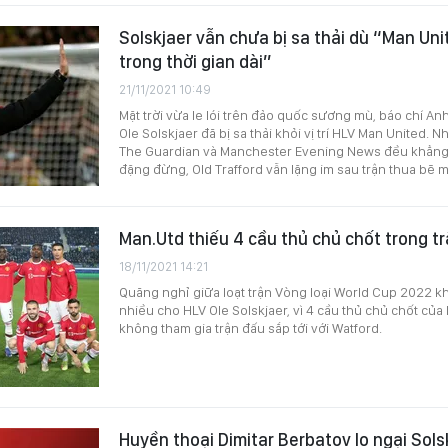
Solskjaer vẫn chưa bị sa thải dù “Man Unit
trong thời gian dài”
21/11/2021 10:49
Mặt trời vừa le lói trên đảo quốc sương mù, báo chí Anh
Ole Solskjaer đã bị sa thải khỏi vị trí HLV Man United. 
The Guardian và Manchester Evening News đều khẳng
đặng đừng, Old Trafford vẫn lặng im sau trận thua bẽ m
Man.Utd thiếu 4 cầu thủ chủ chốt trong t
18/11/2021 14:21
Quãng nghỉ giữa loạt trận Vòng loại World Cup 2022 k
nhiều cho HLV Ole Solskjaer, vì 4 cầu thủ chủ chốt củ
không tham gia trận đấu sắp tới với Watford.
Huyền thoại Dimitar Berbatov lo ngại Solsk