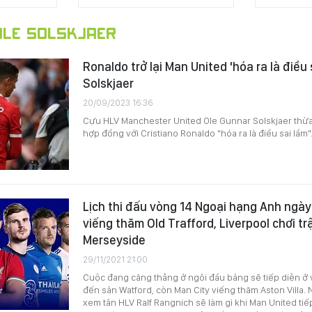
LE SOLSKJAER
Ronaldo trở lại Man United 'hóa ra là điều 
Solskjaer
20/09/2023 16:36
Cựu HLV Manchester United Ole Gunnar Solskjaer thừa 
hợp đồng với Cristiano Ronaldo "hóa ra là điều sai lầm"
Lịch thi đấu vòng 14 Ngoại hạng Anh ngày
viếng thăm Old Trafford, Liverpool chơi tr
Merseyside
29/11/2021 21:00
Cuộc đang căng thẳng ở ngôi đầu bảng sẽ tiếp diễn ở 
đến sân Watford, còn Man City viếng thăm Aston Villa.
xem tân HLV Ralf Rangnich sẽ làm gì khi Man United ti