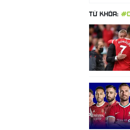
TỪ KHÓA:
#O