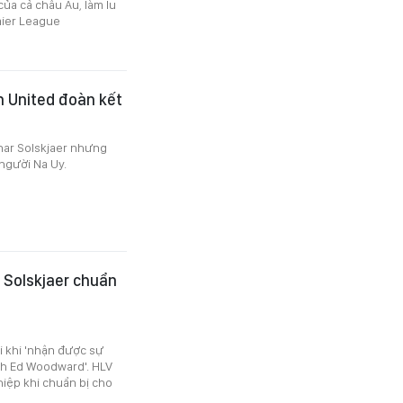
ủa cả châu Âu, làm lu
mier League
n United đoàn kết
nar Solskjaer nhưng
 người Na Uy.
 Solskjaer chuẩn
ải khi 'nhận được sự
nh Ed Woodward'. HLV
hiệp khi chuẩn bị cho