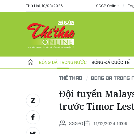
Thứ Hai, 10/08/2026
SGGP Online
Eng
BÓNG ĐÁ TRONG NƯỚC
BÓNG ĐÁ QUỐC TẾ
THỂ THAO
BÓNG ĐÁ TRONG 
Đội tuyển Malays
trước Timor Les
SGGPO
11/12/2024 16:09