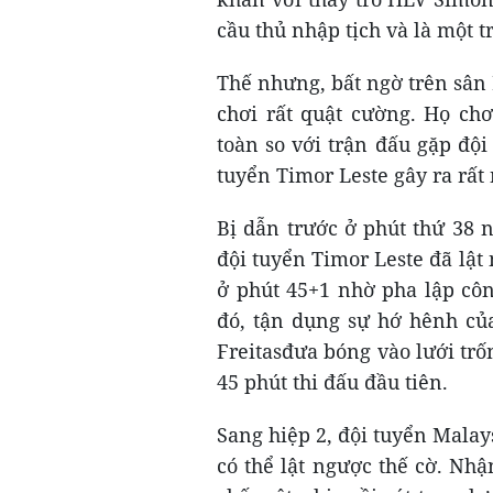
cầu thủ nhập tịch và là một 
Thế nhưng, bất ngờ trên sân B
chơi rất quật cường. Họ ch
toàn so với trận đấu gặp đội
tuyển Timor Leste gây ra rất
Bị dẫn trước ở phút thứ 38 
đội tuyển Timor Leste đã lật
ở phút 45+1 nhờ pha lập côn
đó, tận dụng sự hớ hênh củ
Freitasđưa bóng vào lưới trố
45 phút thi đấu đầu tiên.
Sang hiệp 2, đội tuyển Malay
có thể lật ngược thế cờ. Nh