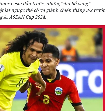
Timor Leste dẫn trước, những“chú hổ vàng”
t lật ngược thế cờ và giành chiến thắng 3-2 trước
ảng A, ASEAN Cup 2024.