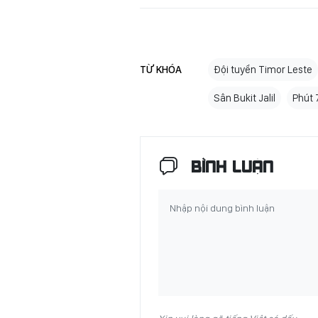
TỪ KHÓA
Đội tuyển Timor Leste
Sân Bukit Jalil
Phút 
BÌNH LUẬN