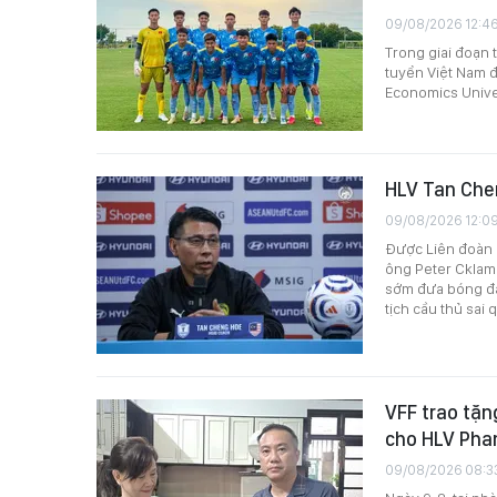
09/08/2026 12:4
Trong giai đoạn 
tuyển Việt Nam đ
Economics Univer
HLV Tan Chen
09/08/2026 12:0
Được Liên đoàn 
ông Peter Cklam
sớm đưa bóng đá 
tịch cầu thủ sai 
VFF trao tặn
cho HLV Pha
09/08/2026 08:3