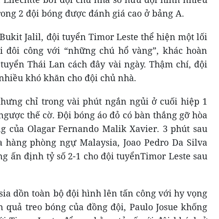
trong 2 đội bóng được đánh giá cao ở bảng A.
ukit Jalil, đội tuyển Timor Leste thể hiện một lối
ơi đôi công với “những chú hổ vàng”, khác hoàn
 tuyển Thái Lan cách đây vài ngày. Thậm chí, đội
 nhiều khó khăn cho đội chủ nhà.
nhưng chỉ trong vài phút ngắn ngủi ở cuối hiệp 1
 ngược thế cờ. Đội bóng áo đỏ có bàn thắng gỡ hòa
g của Olagar Fernando Malik Xavier. 3 phút sau
a hàng phòng ngự Malaysia, Joao Pedro Da Silva
ng ấn định tỷ số 2-1 cho đội tuyểnTimor Leste sau
sia dồn toàn bộ đội hình lên tấn công với hy vọng
ận quả treo bóng của đồng đội, Paulo Josue khống