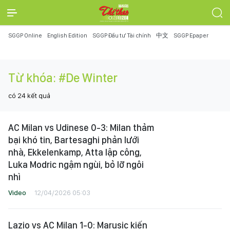
SGGP Online
English Edition
SGGP Đầu tư Tài chính
中文
SGGP Epaper
Từ khóa:
#De Winter
có
24
kết quả
AC Milan vs Udinese 0-3: Milan thảm
bại khó tin, Bartesaghi phản lưới
nhà, Ekkelenkamp, Atta lập công,
Luka Modric ngậm ngùi, bỏ lỡ ngôi
nhì
Video
12/04/2026 05:03
Lazio vs AC Milan 1-0: Marusic kiến