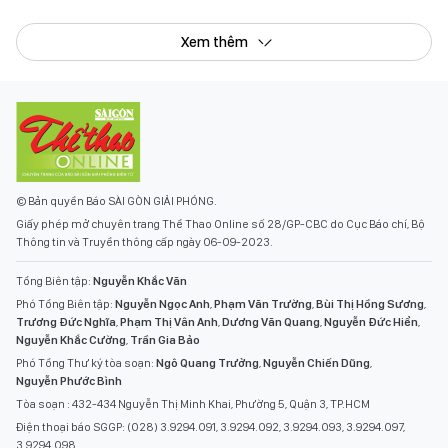
Xem thêm
© Bản quyền Báo SÀI GÒN GIẢI PHÓNG.
Giấy phép mở chuyên trang Thể Thao Online số 28/GP-CBC do Cục Báo chí, Bộ
Thông tin và Truyền thông cấp ngày 06-09-2023.
Tổng Biên tập:
Nguyễn Khắc Văn
Phó Tổng Biên tập:
Nguyễn Ngọc Anh
,
Phạm Văn Trường
,
Bùi Thị Hồng Sương
,
Trương Đức Nghĩa
,
Phạm Thị Vân Anh
,
Dương Văn Quang
,
Nguyễn Đức Hiển
,
Nguyễn Khắc Cường
,
Trần Gia Bảo
Phó Tổng Thư ký tòa soạn:
Ngô Quang Trưởng
,
Nguyễn Chiến Dũng
,
Nguyễn Phước Bình
Tòa soạn : 432-434 Nguyễn Thị Minh Khai, Phường 5, Quận 3, TP.HCM
Điện thoại báo SGGP: (028) 3.9294.091, 3.9294.092, 3.9294.093, 3.9294.097,
3.9294.098