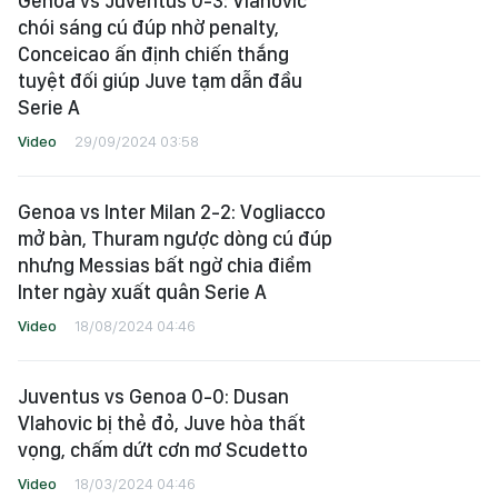
Genoa vs Juventus 0-3: Vlahovic
chói sáng cú đúp nhờ penalty,
Conceicao ấn định chiến thắng
tuyệt đối giúp Juve tạm dẫn đầu
Serie A
Video
29/09/2024 03:58
Genoa vs Inter Milan 2-2: Vogliacco
mở bàn, Thuram ngược dòng cú đúp
nhưng Messias bất ngờ chia điểm
Inter ngày xuất quân Serie A
Video
18/08/2024 04:46
Juventus vs Genoa 0-0: Dusan
Vlahovic bị thẻ đỏ, Juve hòa thất
vọng, chấm dứt cơn mơ Scudetto
Video
18/03/2024 04:46