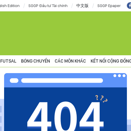
lish Edition
SGGP Đầu tư Tài chính
中文版
SGGP Epaper
FUTSAL
BÓNG CHUYỀN
CÁC MÔN KHÁC
KẾT NỐI CỘNG ĐỒN