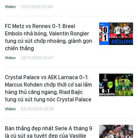
Video
17/01/2026 22:58
FC Metz vs Rennes 0-1: Breel
Embolo nhả bóng, Valentin Rongier
tung cú sút chớp nhoáng, giành gọn
chiến thắng
Video
28/11/2025 22:47
Crystal Palace vs AEK Larnaca 0-1:
Marcus Rohden chớp thời cơ sai lầm
hàng thủ căng ngang, Riad Bajic
tung cú sút tung nóc Crystal Palace
Video
23/10/2025 22:55
Bàn thắng đẹp nhất Serie A tháng 9
là cú sút xa tuyệt đẹp của Vasilije