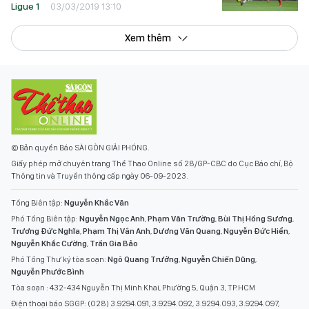
Ligue 1
03/03/2019 13:10
Xem thêm
© Bản quyền Báo SÀI GÒN GIẢI PHÓNG.
Giấy phép mở chuyên trang Thể Thao Online số 28/GP-CBC do Cục Báo chí, Bộ
Thông tin và Truyền thông cấp ngày 06-09-2023.
Tổng Biên tập:
Nguyễn Khắc Văn
Phó Tổng Biên tập:
Nguyễn Ngọc Anh
,
Phạm Văn Trường
,
Bùi Thị Hồng Sương
,
Trương Đức Nghĩa
,
Phạm Thị Vân Anh
,
Dương Văn Quang
,
Nguyễn Đức Hiển
,
Nguyễn Khắc Cường
,
Trần Gia Bảo
Phó Tổng Thư ký tòa soạn:
Ngô Quang Trưởng
,
Nguyễn Chiến Dũng
,
Nguyễn Phước Bình
Tòa soạn : 432-434 Nguyễn Thị Minh Khai, Phường 5, Quận 3, TP.HCM
Điện thoại báo SGGP: (028) 3.9294.091, 3.9294.092, 3.9294.093, 3.9294.097,