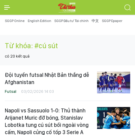
SGGP Online
English Edition
SGGP Đầu tư Tài chính
中文
SGGP Epaper
Từ khóa:
#cú sút
có
20
kết quả
Đội tuyển futsal Nhật Bản thắng dễ
Afghanistan
Futsal
03/02/2026 14:03
Napoli vs Sassuolo 1-0: Thủ thành
Arijanet Muric đỡ bóng, Stanislav
Lobotka tung cú sút bồi ngoài vòng
cấm, Napoli củng cố tốp 3 Serie A