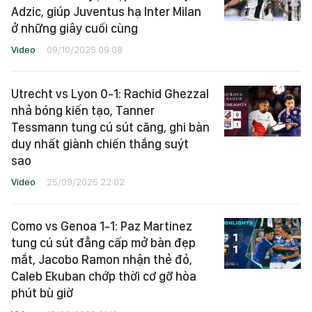
Adzic, giúp Juventus hạ Inter Milan
ở những giây cuối cùng
Video
09/10/2025 09:08
Utrecht vs Lyon 0-1: Rachid Ghezzal
nhả bóng kiến tạo, Tanner
Tessmann tung cú sút căng, ghi bàn
duy nhất giành chiến thắng suýt
sao
Video
25/09/2025 22:02
Como vs Genoa 1-1: Paz Martinez
tung cú sút đẳng cấp mở bàn đẹp
mắt, Jacobo Ramon nhận thẻ đỏ,
Caleb Ekuban chớp thời cơ gỡ hòa
phút bù giờ