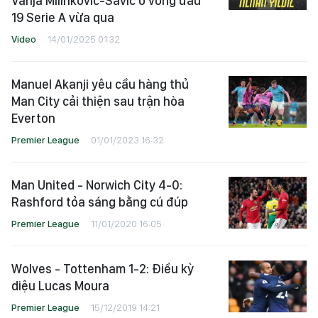
Vanja Milinkovic-Savic ở vòng đấu
19 Serie A vừa qua
Video
14/01/2025 01:32
Manuel Akanji yêu cầu hàng thủ
Man City cải thiện sau trận hòa
Everton
Premier League
01/01/2023 16:32
Man United - Norwich City 4-0:
Rashford tỏa sáng bằng cú đúp
Premier League
11/01/2020 16:05
Wolves - Tottenham 1-2: Điều kỳ
diệu Lucas Moura
Premier League
15/12/2019 14:21