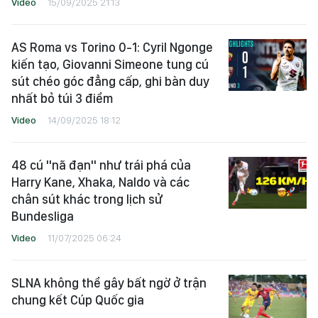
Video
15/09/2025 21:13
AS Roma vs Torino 0-1: Cyril Ngonge
kiến tạo, Giovanni Simeone tung cú
sút chéo góc đẳng cấp, ghi bàn duy
nhất bỏ túi 3 điểm
Video
14/09/2025 18:12
48 cú "nã đạn" như trái phá của
Harry Kane, Xhaka, Naldo và các
chân sút khác trong lịch sử
Bundesliga
Video
11/07/2025 06:24
SLNA không thể gây bất ngờ ở trận
chung kết Cúp Quốc gia