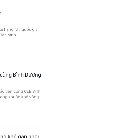
h
iải hạng Nhì quốc gia
Bắc Ninh.
 cùng Bình Dương
ầu tiên cùng CLB Bình
trong khuôn khổ vòng
ùng khổ gặp nhau