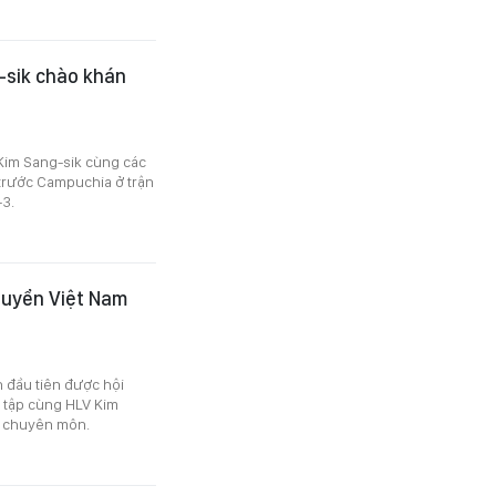
-sik chào khán
Kim Sang-sik cùng các
trước Campuchia ở trận
-3.
tuyển Việt Nam
 đầu tiên được hội
 tập cùng HLV Kim
ề chuyên môn.