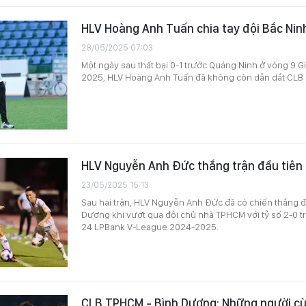
HLV Hoàng Anh Tuấn chia tay đội Bắc Nin
28/05/2025 07:03
Một ngày sau thất bại 0-1 trước Quảng Ninh ở vòng 9 G
2025, HLV Hoàng Anh Tuấn đã không còn dẫn dắt CLB 
HLV Nguyễn Anh Đức thắng trận đầu tiên
23/05/2025 15:13
Sau hai trận, HLV Nguyễn Anh Đức đã có chiến thắng đ
Dương khi vượt qua đội chủ nhà TPHCM với tỷ số 2-0 
24 LPBank V-League 2024-2025.
CLB TPHCM - Bình Dương: Những người c