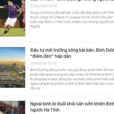
22/05/2025 02:40
Cùng có phong độ bết bát, cuộc đối đầu giữa CLB TP
thuộc vòng 24 LPBank V-League 2024-2025 trên sân 
tuần này được ví như cuộc chiến của những người cùn
19g15).
Đầu tư môi trường sống bài bản, Bình Dươ
“điểm đến” hấp dẫn
21/05/2025 05:39
Bình Dương đang bước vào giai đoạn phát triển đô thị
bước tiến quan trọng khi sáp nhập với TPHCM và BRVT.
trương quy hoạch đồng bộ và chiến lược phát triển b
ngày càng khẳng định vị thế là điểm đến hấp dẫn cho 
đầu tư.
Ngoại binh bị đuổi khỏi sân sớm khiến Bì
ngược Hà Tĩnh