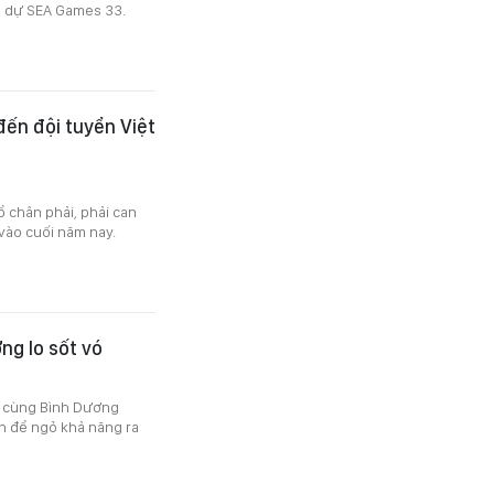
ể dự SEA Games 33.
đến đội tuyển Việt
 chân phải, phải can
vào cuối năm nay.
ng lo sốt vó
nh cùng Bình Dương
n để ngỏ khả năng ra