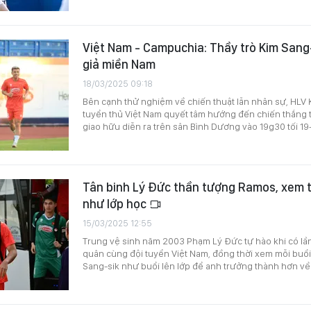
Việt Nam - Campuchia: Thầy trò Kim Sang
giả miền Nam
18/03/2025 09:18
Bên cạnh thử nghiệm về chiến thuật lẫn nhân sự, HLV 
tuyển thủ Việt Nam quyết tâm hướng đến chiến thắng 
giao hữu diễn ra trên sân Bình Dương vào 19g30 tối 19
Tân binh Lý Đức thần tượng Ramos, xem 
như lớp học
15/03/2025 12:55
Trung vệ sinh năm 2003 Phạm Lý Đức tự hào khi có lần
quân cùng đội tuyển Việt Nam, đồng thời xem mỗi buổi
Sang-sik như buổi lên lớp để anh trưởng thành hơn v