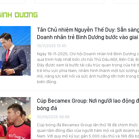
ÌNH DƯƠNG
Tân Chủ nhiệm Nguyễn Thế Duy: Sẵn sàng 
Doanh nhân trẻ Bình Dương bước vào giai
19/11/2025 13:45
Ngày 19-11-2025, Chi hội Doanh nhân trẻ Bình Dương c
quá trình hợp nhất bốn chi hội Thủ Dầu Một, Bến Cát, 
Đây được xem là bước tái cấu trúc quan trọng của hệ
trẻ khu vực phía Nam, nhằm hình thành một lực lượng
mô, năng lực kết nối và sức ảnh hưởng lớn hơn trong b
biến động.
Cúp Becamex Group: Nơi người lao động đ
bóng đá
30/06/2025 06:48
Cúp bóng đá Becamex Group lần thứ 18 đã chính thức k
quan tâm đông đảo của người hâm mộ và giới doanh n
Nam. Với quy mô kỷ lục gần 5.000 cầu thủ và 196 đội b