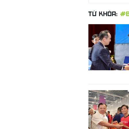
TỪ KHÓA:
#B