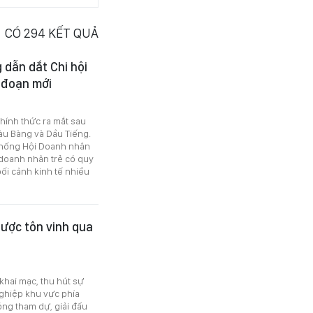
CÓ
294
KẾT QUẢ
dẫn dắt Chi hội
 đoạn mới
hính thức ra mắt sau
Bàu Bàng và Dầu Tiếng.
 thống Hội Doanh nhân
 doanh nhân trẻ có quy
ối cảnh kinh tế nhiều
ược tôn vinh qua
hai mạc, thu hút sự
ghiệp khu vực phía
óng tham dự, giải đấu