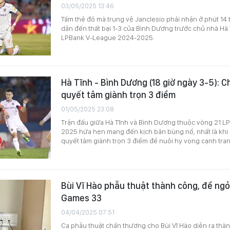
03/05/2025 13:46
Tấm thẻ đỏ mà trung vệ Janclesio phải nhận ở phút 14
dẫn đến thất bại 1-3 của Bình Dương trước chủ nhà Hà 
LPBank V-League 2024-2025.
Hà Tĩnh - Bình Dương (18 giờ ngày 3-5): 
quyết tâm giành trọn 3 điểm
01/05/2025 23:08
Trận đấu giữa Hà Tĩnh và Bình Dương thuộc vòng 21 L
2025 hứa hẹn mang đến kịch bản bùng nổ, nhất là khi
quyết tâm giành trọn 3 điểm để nuôi hy vọng cạnh tr
Bùi Vĩ Hào phẫu thuật thành công, để ng
Games 33
04/04/2025 07:51
Ca phẫu thuật chấn thương cho Bùi Vĩ Hào diễn ra thà