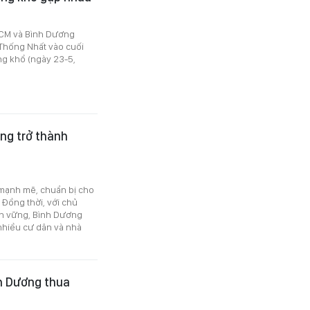
HCM và Bình Dương
Thống Nhất vào cuối
g khổ (ngày 23-5,
ng trở thành
 mạnh mẽ, chuẩn bị cho
 Đồng thời, với chủ
ền vững, Bình Dương
nhiều cư dân và nhà
nh Dương thua