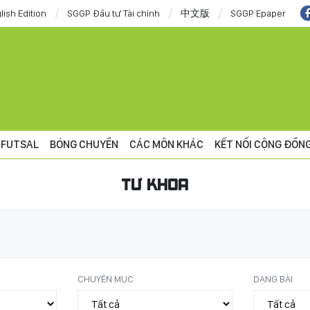
lish Edition
SGGP Đầu tư Tài chính
中文版
SGGP Epaper
FUTSAL
BÓNG CHUYỀN
CÁC MÔN KHÁC
KẾT NỐI CỘNG ĐỒN
TỪ KHÓA
CHUYÊN MỤC
DẠNG BÀI