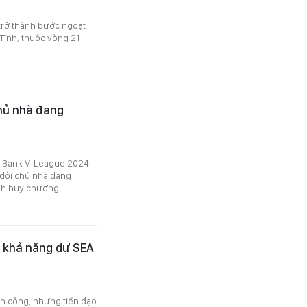
 trở thành bước ngoặt
Tĩnh, thuộc vòng 21
Chủ nhà đang
P Bank V-League 2024-
 đội chủ nhà đang
anh huy chương.
ỏ khả năng dự SEA
nh công, nhưng tiền đạo