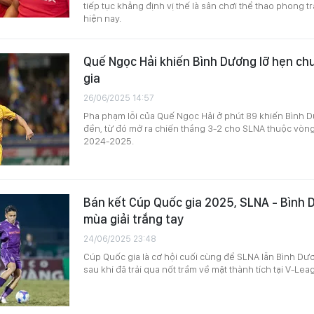
tiếp tục khẳng định vị thế là sân chơi thể thao phong t
hiện nay.
Quế Ngọc Hải khiến Bình Dương lỡ hẹn ch
gia
26/06/2025 14:57
Pha phạm lỗi của Quế Ngọc Hải ở phút 89 khiến Bình D
đền, từ đó mở ra chiến thắng 3-2 cho SLNA thuộc vòn
2024-2025.
Bán kết Cúp Quốc gia 2025, SLNA - Bình 
mùa giải trắng tay
24/06/2025 23:48
Cúp Quốc gia là cơ hội cuối cùng để SLNA lẫn Bình Dư
sau khi đã trải qua nốt trầm về mặt thành tích tại V-L