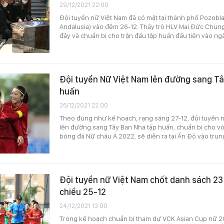
29/12/2021 22:00
Đội tuyển nữ Việt Nam đã có mặt tại thành phố Pozobl
Andalusia) vào đêm 26-12. Thầy trò HLV Mai Đức Chung 
đây và chuẩn bị cho trận đấu tập huấn đầu tiên vào ng
Đội tuyển Nữ Việt Nam lên đường sang T
huấn
26/12/2021 22:00
Theo đúng như kế hoạch, rạng sáng 27-12, đội tuyển 
lên đường sang Tây Ban Nha tập huấn, chuẩn bị cho v
bóng đá Nữ châu Á 2022, sẽ diễn ra tại Ấn Độ vào trung
Đội tuyển nữ Việt Nam chốt danh sách 23
chiều 25-12
24/12/2021 13:00
Trong kế hoạch chuẩn bị tham dự VCK Asian Cup nữ 2