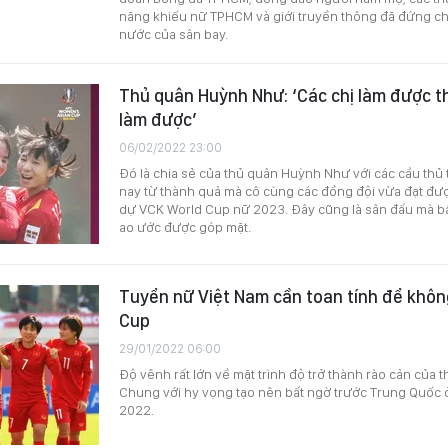
năng khiếu nữ TPHCM và giới truyền thông đã đứng ch
nước của sân bay.
Thủ quân Huỳnh Như: ‘Các chị làm được t
làm được’
06/02/2022 23:00
Đó là chia sẻ của thủ quân Huỳnh Như với các cầu thủ 
nay từ thành quả mà cô cùng các đồng đội vừa đạt đượ
dự VCK World Cup nữ 2023. Đây cũng là sân đấu mà bấ
ao ước được góp mặt.
Tuyển nữ Việt Nam cần toan tính để khôn
Cup
29/01/2022 06:00
Độ vênh rất lớn về mặt trình độ trở thành rào cản của 
Chung với hy vọng tạo nên bất ngờ trước Trung Quốc ở
2022.