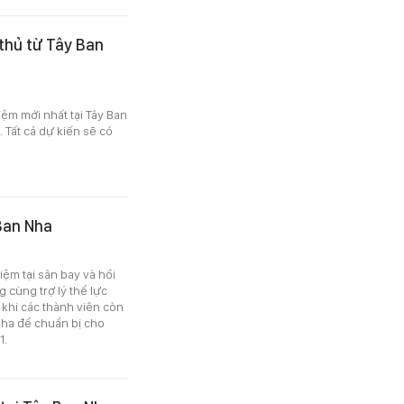
thủ từ Tây Ban
iệm mới nhất tại Tây Ban
. Tất cả dự kiến sẽ có
 Ban Nha
iệm tại sân bay và hồi
 cùng trợ lý thể lực
 khi các thành viên còn
 Nha để chuẩn bị cho
1.