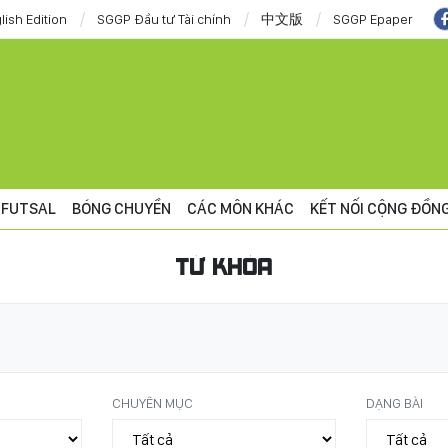
lish Edition
SGGP Đầu tư Tài chính
中文版
SGGP Epaper
FUTSAL
BÓNG CHUYỀN
CÁC MÔN KHÁC
KẾT NỐI CỘNG ĐỒN
TỪ KHÓA
CHUYÊN MỤC
DẠNG BÀI