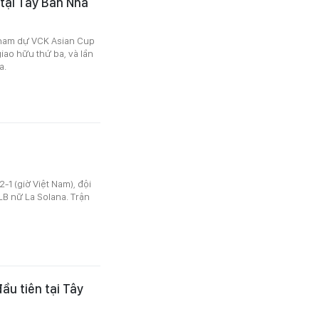
 tại Tây Ban Nha
 tham dự VCK Asian Cup
iao hữu thứ ba, và lần
a.
-1 (giờ Việt Nam), đội
CLB nữ La Solana. Trận
ầu tiên tại Tây