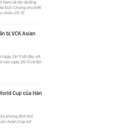
iệt Nam sẽ lên đường
 Mai Đức Chung cho biết
o chiều 25-12.
ẩn bị VCK Asian
 ngày 28-11 tới đây với
 vào ngày 26-11 và đội
World Cup của Hàn
 kỳ phùng địch thủ
huộc Asian Cup nữ