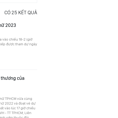
CÓ
25
KẾT QUẢ
 nữ 2023
a vào chiều 18-2 (giờ
 tiếp được tham dự ngày
u thương của
B nữ TPHCM vừa cùng
 nữ 2022 và đoạt vé dự
t vào lúc 17 giờ chiều
 VH - TT TPHCM, Liên
nh viên thuộc đội