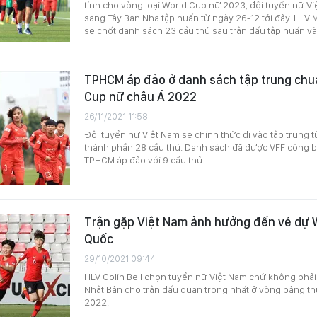
tính cho vòng loại World Cup nữ 2023, đội tuyển nữ V
sang Tây Ban Nha tập huấn từ ngày 26-12 tới đây. HLV
sẽ chốt danh sách 23 cầu thủ sau trận đấu tập huấn và
TPHCM áp đảo ở danh sách tập trung chu
Cup nữ châu Á 2022
26/11/2021 11:58
Đội tuyển nữ Việt Nam sẽ chính thức đi vào tập trung từ
thành phần 28 cầu thủ. Danh sách đã được VFF công bố
TPHCM áp đảo với 9 cầu thủ.
Trận gặp Việt Nam ảnh hưởng đến vé dự 
Quốc
29/10/2021 09:44
HLV Colin Bell chọn tuyển nữ Việt Nam chứ không phải
Nhật Bản cho trận đấu quan trọng nhất ở vòng bảng t
2022.