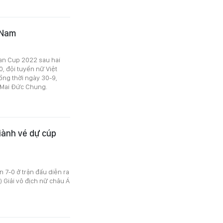
 Nam
ian Cup 2022 sau hai
0, đội tuyển nữ Việt
ng thời ngày 30-9,
 Mai Đức Chung.
iành vé dự cúp
 7-0 ở trận đấu diễn ra
 Giải vô địch nữ châu Á