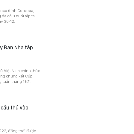
anco (tỉnh Cordoba,
đã có 3 buổi tập tại
ày 30-12.
ây Ban Nha tập
nữ Việt Nam chính thức
òng chung kết Cúp
 tuần tháng 1 tới.
 cầu thủ vào
022, đồng thời được