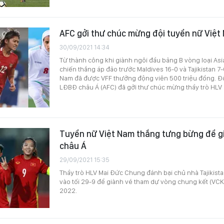
AFC gởi thư chúc mừng đội tuyển nữ Việt
30/09/2021 14:34
Từ thành công khi giành ngôi đầu bảng B vòng loại As
chiến thắng áp đảo trước Maldives 16-0 và Tajikistan 7-
Nam đã được VFF thưởng động viên 500 triệu đồng. Đồ
LĐBĐ châu Á (AFC) đã gởi thư chúc mừng thầy trò HLV
Tuyển nữ Việt Nam thắng tưng bừng để g
châu Á
29/09/2021 15:35
Thầy trò HLV Mai Đức Chung đánh bại chủ nhà Tajikistan
vào tối 29-9 để giành vé tham dự vòng chung kết (VCK)
2022.