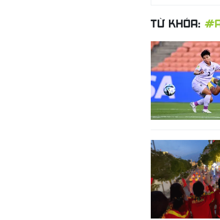
TỪ KHÓA:
#A