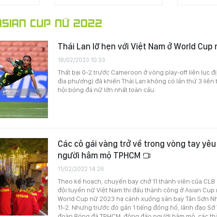
SIAN CUP NỮ 2022
Thái Lan lỡ hẹn với Việt Nam ở World Cup
18/02/2023 10:33
Thất bại 0-2 trước Cameroon ở vòng play-off liên lục đị
địa phương) đã khiến Thái Lan không có lần thứ 3 liên
hội bóng đá nữ lớn nhất toàn cầu.
Các cô gái vàng trở về trong vòng tay yê
người hâm mộ TPHCM
11/02/2022 14:26
Theo kế hoạch, chuyến bay chở 11 thành viên của CL
đội tuyển nữ Việt Nam thi đấu thành công ở Asian Cup
World Cup nữ 2023 hạ cánh xuống sân bay Tân Sơn Nhấ
11-2. Nhưng trước đó gần 1 tiếng đồng hồ, lãnh đạo Sở
đoàn Bóng đá TPHCM, đông đảo người hâm mộ, các thà