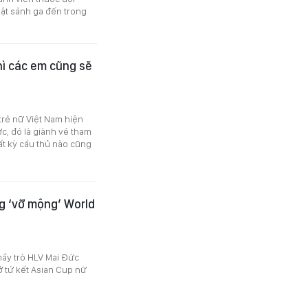
ật sảnh ga đến trong
hì các em cũng sẽ
trẻ nữ Việt Nam hiện
c, đó là giành vé tham
t kỳ cầu thủ nào cũng
g ‘vỡ mộng’ World
thầy trò HLV Mai Đức
 tứ kết Asian Cup nữ