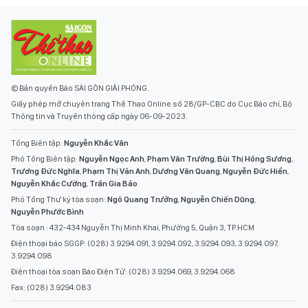
© Bản quyền Báo SÀI GÒN GIẢI PHÓNG.
Giấy phép mở chuyên trang Thể Thao Online số 28/GP-CBC do Cục Báo chí, Bộ
Thông tin và Truyền thông cấp ngày 06-09-2023.
Tổng Biên tập:
Nguyễn Khắc Văn
Phó Tổng Biên tập:
Nguyễn Ngọc Anh
,
Phạm Văn Trường
,
Bùi Thị Hồng Sương
,
Trương Đức Nghĩa
,
Phạm Thị Vân Anh
,
Dương Văn Quang
,
Nguyễn Đức Hiển
,
Nguyễn Khắc Cường
,
Trần Gia Bảo
Phó Tổng Thư ký tòa soạn:
Ngô Quang Trưởng
,
Nguyễn Chiến Dũng
,
Nguyễn Phước Bình
Tòa soạn : 432-434 Nguyễn Thị Minh Khai, Phường 5, Quận 3, TP.HCM
Điện thoại báo SGGP: (028) 3.9294.091, 3.9294.092, 3.9294.093, 3.9294.097,
3.9294.098
Điện thoại tòa soạn Báo Điện Tử: (028) 3.9294.069, 3.9294.068
Fax: (028) 3.9294.083