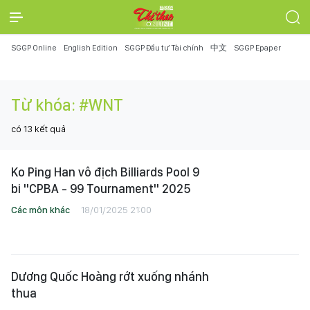
SGGP Online
English Edition
SGGP Đầu tư Tài chính
中文
SGGP Epaper
Từ khóa:
#WNT
có
13
kết quả
Ko Ping Han vô địch Billiards Pool 9
bi "CPBA - 99 Tournament" 2025
Các môn khác
18/01/2025 21:00
Dương Quốc Hoàng rớt xuống nhánh
thua