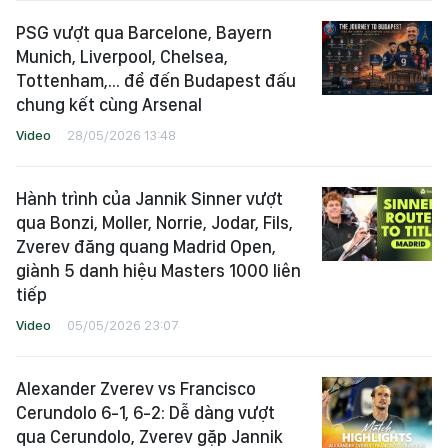
PSG vượt qua Barcelone, Bayern
Munich, Liverpool, Chelsea,
Tottenham,... để đến Budapest đấu
chung kết cùng Arsenal
Video
28/05/2026 13:48
Hành trình của Jannik Sinner vượt
qua Bonzi, Moller, Norrie, Jodar, Fils,
Zverev đăng quang Madrid Open,
giành 5 danh hiệu Masters 1000 liên
tiếp
Video
05/05/2026 23:07
Alexander Zverev vs Francisco
Cerundolo 6-1, 6-2: Dễ dàng vượt
qua Cerundolo, Zverev gặp Jannik