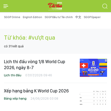
SGGP Online
English Edition
SGGP Đầu tư Tài chính
中文
SGGP Epaper
Từ khóa:
#vượt qua
có
31
kết quả
Lịch thi đấu vòng 1/8 World Cup
2026, ngày 8-7
Lịch thi đấu
07/07/2026 09:46
Xếp hạng bảng K World Cup 2026
Bảng xếp hạng
24/06/2026 03:08