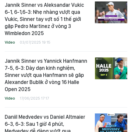
Jannik Sinner vs Aleksandar Vukic
6-1, 6-1,6-3: Nhẹ nhàng vượt qua
Vukic, Sinner tay vợt số 1 thế giới
gặp Pedro Martinez ở vòng 3
Wimbledon 2025
Video
03/07/2025 19:15
Jannik Sinner vs Yannick Hanfmann
7-5, 6-3: Dày dạn kinh nghiệm,
Sinner vượt qua Hanfmann sẽ găp
Alexander Bublik ở vòng 16 Halle
Open 2025
Video
17/06/2025 17:17
Daniil Medvedev vs Daniel Altmaier
6-3, 6-3: Sau 1 giờ 4 phút,
Medvedev dễ dàng vượt qua