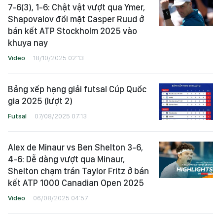
7-6(3), 1-6: Chật vật vượt qua Ymer,
Shapovalov đối mặt Casper Ruud ở
bán kết ATP Stockholm 2025 vào
khuya nay
Video
18/10/2025 02:13
Bảng xếp hạng giải futsal Cúp Quốc
gia 2025 (lượt 2)
Futsal
07/08/2025 07:13
Alex de Minaur vs Ben Shelton 3-6,
4-6: Dễ dàng vượt qua Minaur,
Shelton chạm trán Taylor Fritz ở bán
kết ATP 1000 Canadian Open 2025
Video
06/08/2025 04:57