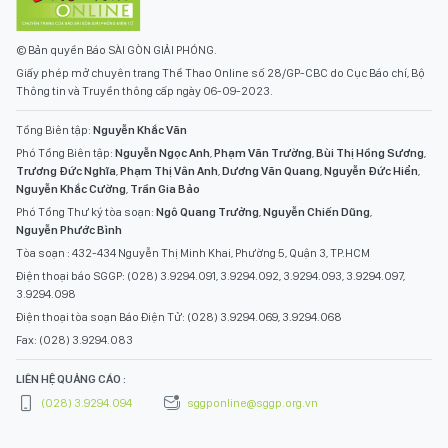
© Bản quyền Báo SÀI GÒN GIẢI PHÓNG.
Giấy phép mở chuyên trang Thể Thao Online số 28/GP-CBC do Cục Báo chí, Bộ
Thông tin và Truyền thông cấp ngày 06-09-2023.
Tổng Biên tập:
Nguyễn Khắc Văn
Phó Tổng Biên tập:
Nguyễn Ngọc Anh
,
Phạm Văn Trường
,
Bùi Thị Hồng Sương
,
Trương Đức Nghĩa
,
Phạm Thị Vân Anh
,
Dương Văn Quang
,
Nguyễn Đức Hiển
,
Nguyễn Khắc Cường
,
Trần Gia Bảo
Phó Tổng Thư ký tòa soạn:
Ngô Quang Trưởng
,
Nguyễn Chiến Dũng
,
Nguyễn Phước Bình
Tòa soạn : 432-434 Nguyễn Thị Minh Khai, Phường 5, Quận 3, TP.HCM
Điện thoại báo SGGP: (028) 3.9294.091, 3.9294.092, 3.9294.093, 3.9294.097,
3.9294.098
Điện thoại tòa soạn Báo Điện Tử: (028) 3.9294.069, 3.9294.068
Fax: (028) 3.9294.083
LIÊN HỆ QUẢNG CÁO :
(028) 3.9294.094
sggponline@sggp.org.vn