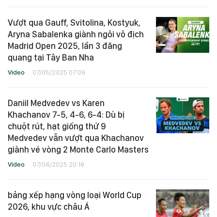
Vượt qua Gauff, Svitolina, Kostyuk,
Aryna Sabalenka giành ngôi vô địch
Madrid Open 2025, lần 3 đăng
quang tại Tây Ban Nha
Video
07/05/2025 07:09
Daniil Medvedev vs Karen
Khachanov 7-5, 4-6, 6-4: Dù bị
chuột rút, hạt giống thứ 9
Medvedev vẫn vượt qua Khachanov
giành vé vòng 2 Monte Carlo Masters
Video
07/04/2025 20:18
bảng xếp hạng vòng loại World Cup
2026, khu vực châu Á