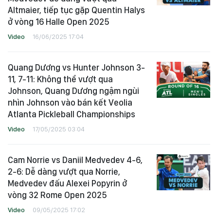
Altmaier, tiếp tục gặp Quentin Halys
ở vòng 16 Halle Open 2025
Video
16/06/2025 17:04
Quang Dương vs Hunter Johnson 3-
11, 7-11: Không thể vượt qua
Johnson, Quang Dương ngậm ngùi
nhìn Johnson vào bán kết Veolia
Atlanta Pickleball Championships
Video
17/05/2025 03:04
Cam Norrie vs Daniil Medvedev 4-6,
2-6: Dễ dàng vượt qua Norrie,
Medvedev đấu Alexei Popyrin ở
vòng 32 Rome Open 2025
Video
09/05/2025 17:02