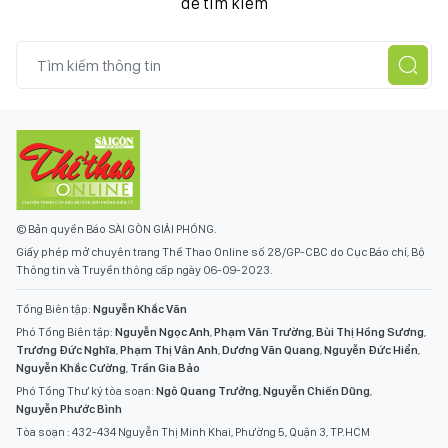
để tìm kiếm
© Bản quyền Báo SÀI GÒN GIẢI PHÓNG.
Giấy phép mở chuyên trang Thể Thao Online số 28/GP-CBC do Cục Báo chí, Bộ
Thông tin và Truyền thông cấp ngày 06-09-2023.
Tổng Biên tập:
Nguyễn Khắc Văn
Phó Tổng Biên tập:
Nguyễn Ngọc Anh
,
Phạm Văn Trường
,
Bùi Thị Hồng Sương
,
Trương Đức Nghĩa
,
Phạm Thị Vân Anh
,
Dương Văn Quang
,
Nguyễn Đức Hiển
,
Nguyễn Khắc Cường
,
Trần Gia Bảo
Phó Tổng Thư ký tòa soạn:
Ngô Quang Trưởng
,
Nguyễn Chiến Dũng
,
Nguyễn Phước Bình
Tòa soạn : 432-434 Nguyễn Thị Minh Khai, Phường 5, Quận 3, TP.HCM