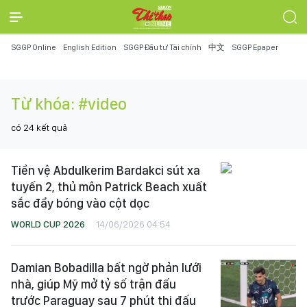
SGGP Online
English Edition
SGGP Đầu tư Tài chính
中文
SGGP Epaper
Từ khóa:
#video
có
24
kết quả
Tiền vệ Abdulkerim Bardakci sút xa
tuyến 2, thủ môn Patrick Beach xuất
sắc đẩy bóng vào cột dọc
WORLD CUP 2026
14/06/2026 04:54
Damian Bobadilla bất ngờ phản lưới
nhà, giúp Mỹ mở tỷ số trận đấu
trước Paraguay sau 7 phút thi đấu