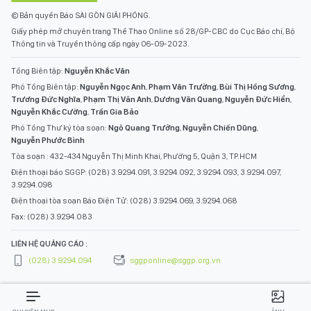
© Bản quyền Báo SÀI GÒN GIẢI PHÓNG.
Giấy phép mở chuyên trang Thể Thao Online số 28/GP-CBC do Cục Báo chí, Bộ
Thông tin và Truyền thông cấp ngày 06-09-2023.
Tổng Biên tập:
Nguyễn Khắc Văn
Phó Tổng Biên tập:
Nguyễn Ngọc Anh
,
Phạm Văn Trường
,
Bùi Thị Hồng Sương
,
Trương Đức Nghĩa
,
Phạm Thị Vân Anh
,
Dương Văn Quang
,
Nguyễn Đức Hiển
,
Nguyễn Khắc Cường
,
Trần Gia Bảo
Phó Tổng Thư ký tòa soạn:
Ngô Quang Trưởng
,
Nguyễn Chiến Dũng
,
Nguyễn Phước Bình
Tòa soạn : 432-434 Nguyễn Thị Minh Khai, Phường 5, Quận 3, TP.HCM
Điện thoại báo SGGP: (028) 3.9294.091, 3.9294.092, 3.9294.093, 3.9294.097,
3.9294.098
Điện thoại tòa soạn Báo Điện Tử: (028) 3.9294.069, 3.9294.068
Fax: (028) 3.9294.083
LIÊN HỆ QUẢNG CÁO :
(028) 3.9294.094
sggponline@sggp.org.vn