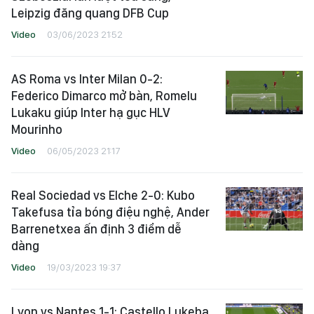
Leipzig đăng quang DFB Cup
Video
03/06/2023 21:52
AS Roma vs Inter Milan 0-2:
Federico Dimarco mở bàn, Romelu
Lukaku giúp Inter hạ gục HLV
Mourinho
Video
06/05/2023 21:17
Real Sociedad vs Elche 2-0: Kubo
Takefusa tỉa bóng điệu nghệ, Ander
Barrenetxea ấn định 3 điểm dễ
dàng
Video
19/03/2023 19:37
Lyon vs Nantes 1-1: Castello Lukeba