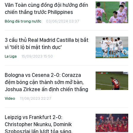
Văn Toàn cùng đồng đội hướng đến
chiến thắng trước Philippines
Bóng đá trong nước
03/06/2024 03:37
3 cầu thủ Real Madrid Castilla bị bắt
vì 'tiết lộ bí mật tình dục'
La Liga
15/09/2023 15:50
Bologna vs Cesena 2-0: Corazza
đệm bóng cận thành sớm mở bàn,
Joshua Zirkzee ấn định chiến thắng
Video
11/08/2023 22:27
Leipzig vs Frankfurt 2-0:
Christopher Nkunku, Dominik
Szoboszlai lần lượt tỏa sáng,