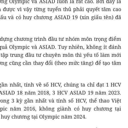
ờng Olympic và ASIAD luôn là rất cao. Bởi đây là
 được vì vậy từng tuyển thủ phải quyết tâm cao
 đấu và có huy chương ASIAD 19 (xin giấu tên) đã
 dựng chương trình đầu tư nhóm môn trọng điểm
quả Olympic và ASIAD. Tuy nhiên, không ít đánh
ố tập trung đầu tư chuyên môn thì yếu tố làm mới
ởng cũng cần thay đổi (theo mức tăng) để tạo tâm
ần nhất, tính về số HCV, chúng ta chỉ đạt 1 HCV
ASIAD 18 năm 2018, 3 HCV ASIAD 19 năm 2023.
ong 3 kỳ gần nhất và tính số HCV, thể thao Việt
pic năm 2016, không giành có huy chương tại
 huy chương tại Olympic năm 2024.