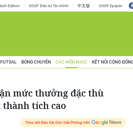
lish Edition
SGGP Đầu tư Tài chính
中文版
SGGP Epaper
FUTSAL
BÓNG CHUYỀN
CÁC MÔN KHÁC
KẾT NỐI CỘNG ĐỒN
hận mức thưởng đặc thù
 thành tích cao
Theo dõi Báo Sài Gòn Giải Phóng trên