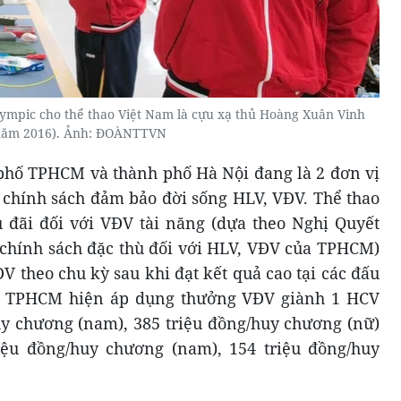
ympic cho thể thao Việt Nam là cựu xạ thủ Hoàng Xuân Vinh
năm 2016). Ảnh: ĐOÀNTTVN
phố TPHCM và thành phố Hà Nội đang là 2 đơn vị
, chính sách đảm bảo đời sống HLV, VĐV. Thể thao
 đãi đối với VĐV tài năng (dựa theo Nghị Quyết
chính sách đặc thù đối với HLV, VĐV của TPHCM)
V theo chu kỳ sau khi đạt kết quả cao tại các đấu
ao TPHCM hiện áp dụng thưởng VĐV giành 1 HCV
uy chương (nam), 385 triệu đồng/huy chương (nữ)
ệu đồng/huy chương (nam), 154 triệu đồng/huy