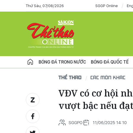
Thứ Sáu, 07/08/2026
SGGP Online
Eng
BÓNG ĐÁ TRONG NƯỚC
BÓNG ĐÁ QUỐC TẾ
THỂ THAO
CÁC MÔN KHÁC
VĐV có cơ hội n
vượt bậc nếu đạt
SGGPO
11/06/2025 14:10