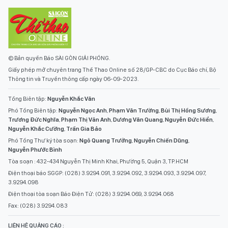
© Bản quyền Báo SÀI GÒN GIẢI PHÓNG.
Giấy phép mở chuyên trang Thể Thao Online số 28/GP-CBC do Cục Báo chí, Bộ
Thông tin và Truyền thông cấp ngày 06-09-2023.
Tổng Biên tập:
Nguyễn Khắc Văn
Phó Tổng Biên tập:
Nguyễn Ngọc Anh
,
Phạm Văn Trường
,
Bùi Thị Hồng Sương
,
Trương Đức Nghĩa
,
Phạm Thị Vân Anh
,
Dương Văn Quang
,
Nguyễn Đức Hiển
,
Nguyễn Khắc Cường
,
Trần Gia Bảo
Phó Tổng Thư ký tòa soạn:
Ngô Quang Trưởng
,
Nguyễn Chiến Dũng
,
Nguyễn Phước Bình
Tòa soạn : 432-434 Nguyễn Thị Minh Khai, Phường 5, Quận 3, TP.HCM
Điện thoại báo SGGP: (028) 3.9294.091, 3.9294.092, 3.9294.093, 3.9294.097,
3.9294.098
Điện thoại tòa soạn Báo Điện Tử: (028) 3.9294.069, 3.9294.068
Fax: (028) 3.9294.083
LIÊN HỆ QUẢNG CÁO :