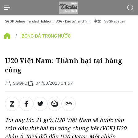
SGGP Online
English Edition
SGGP Đầu tư Tài chính
中文
SGGP Epaper
BÓNG ĐÁ TRONG NƯỚC
U20 Việt Nam: Thành bại tại hàng
công
SGGPO
04/03/2023 04:57
Tối nay lúc 21 giờ, U20 Việt Nam sẽ bước vào
trận đấu thứ hai tại vòng chung kết (VCK) U20
châu Á 2023 đối đầu U20 Qatar. Một chiến