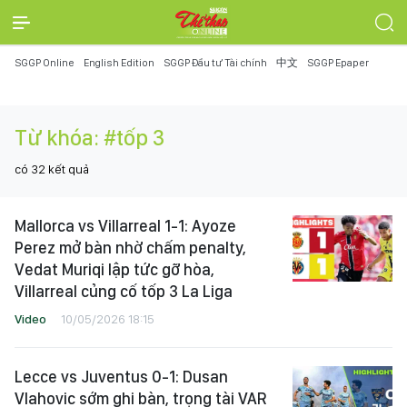
SGGP Online
English Edition
SGGP Đầu tư Tài chính
中文
SGGP Epaper
Từ khóa:
#tốp 3
có
32
kết quả
Mallorca vs Villarreal 1-1: Ayoze
Perez mở bàn nhờ chấm penalty,
Vedat Muriqi lập tức gỡ hòa,
Villarreal củng cố tốp 3 La Liga
Video
10/05/2026 18:15
Lecce vs Juventus 0-1: Dusan
Vlahovic sớm ghi bàn, trọng tài VAR