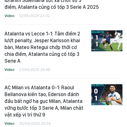
Ibrahim Sulemana sút xa chốt sổ 3
điểm, Atalanta củng cố tốp 3 Serie A 2025
Video
12/05/2025 23:32
Atalanta vs Lecce 1-1: Tâm điểm 2
lượt penalty, Jesper Karlsson khai
bàn, Mateo Retegui chớp thời cơ
chia điểm, Atalanta củng cố tốp 3
Serie A
Video
27/04/2025 20:48
AC Milan vs Atalanta 0-1: Raoul
Bellanova kiến tạo, Ederson đánh
đầu bất ngờ hạ gục Milan, Atalanta
vững bước tốp 3 Serie A, Milan chật
vật xếp vị trí thứ 9
Video
20/04/2025 20:58