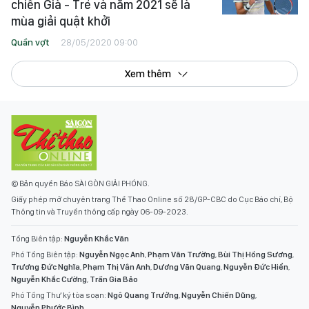
chiến Già - Trẻ và năm 2021 sẽ là
mùa giải quật khởi
Quần vợt
28/05/2020 09:00
Xem thêm
© Bản quyền Báo SÀI GÒN GIẢI PHÓNG.
Giấy phép mở chuyên trang Thể Thao Online số 28/GP-CBC do Cục Báo chí, Bộ
Thông tin và Truyền thông cấp ngày 06-09-2023.
Tổng Biên tập:
Nguyễn Khắc Văn
Phó Tổng Biên tập:
Nguyễn Ngọc Anh
,
Phạm Văn Trường
,
Bùi Thị Hồng Sương
,
Trương Đức Nghĩa
,
Phạm Thị Vân Anh
,
Dương Văn Quang
,
Nguyễn Đức Hiển
,
Nguyễn Khắc Cường
,
Trần Gia Bảo
Phó Tổng Thư ký tòa soạn:
Ngô Quang Trưởng
,
Nguyễn Chiến Dũng
,
Nguyễn Phước Bình