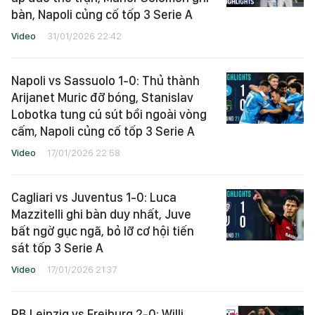
bàn, Napoli củng cố tốp 3 Serie A
Video
31/01/2026 22:42
Napoli vs Sassuolo 1-0: Thủ thành
Arijanet Muric đỡ bóng, Stanislav
Lobotka tung cú sút bồi ngoài vòng
cấm, Napoli củng cố tốp 3 Serie A
Video
17/01/2026 22:58
Cagliari vs Juventus 1-0: Luca
Mazzitelli ghi bàn duy nhất, Juve
bất ngờ gục ngã, bỏ lỡ cơ hội tiến
sát tốp 3 Serie A
Video
17/01/2026 21:37
RB Leipzig vs Freiburg 2-0: Willi