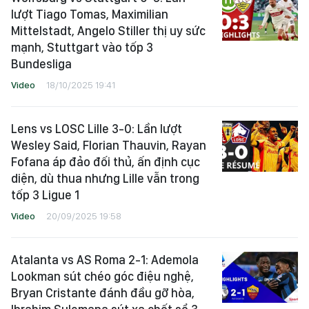
lượt Tiago Tomas, Maximilian
Mittelstadt, Angelo Stiller thị uy sức
mạnh, Stuttgart vào tốp 3
Bundesliga
Video
18/10/2025 19:41
Lens vs LOSC Lille 3-0: Lần lượt
Wesley Said, Florian Thauvin, Rayan
Fofana áp đảo đối thủ, ấn định cục
diện, dù thua nhưng Lille vẫn trong
tốp 3 Ligue 1
Video
20/09/2025 19:58
Atalanta vs AS Roma 2-1: Ademola
Lookman sút chéo góc điệu nghệ,
Bryan Cristante đánh đầu gỡ hòa,