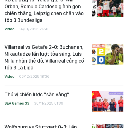
Orban, Romulo Cardoso giành gọn
chiến thắng, Leipzig chen chân vào
tốp 3 Bundesliga
Video
14/01/2026 21:58
Villarreal vs Getafe 2-0: Buchanan,
Mikautadze lần lượt tỏa sáng, Luis
Milla nhận thẻ đỏ, Villarreal củng cố
tốp 3 La Liga
Video
06/12/2025 18:36
Thú vị chiến lược “săn vàng”
SEA Games 33
30/11/2025 01:36
Wolfsburg vs Stuttgart 0-3: Lần