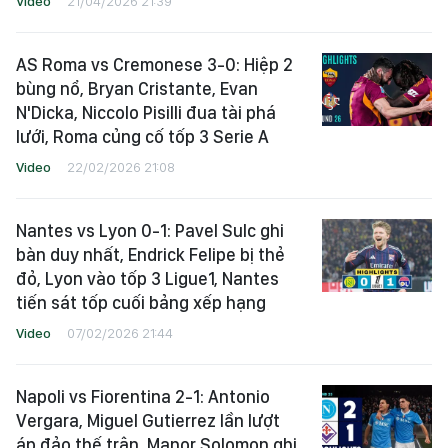
Video
21/04/2026 21:39
AS Roma vs Cremonese 3-0: Hiệp 2
bùng nổ, Bryan Cristante, Evan
N'Dicka, Niccolo Pisilli đua tài phá
lưới, Roma củng cố tốp 3 Serie A
Video
22/02/2026 21:08
Nantes vs Lyon 0-1: Pavel Sulc ghi
bàn duy nhất, Endrick Felipe bị thẻ
đỏ, Lyon vào tốp 3 Ligue1, Nantes
tiến sát tốp cuối bảng xếp hạng
Video
07/02/2026 21:44
Napoli vs Fiorentina 2-1: Antonio
Vergara, Miguel Gutierrez lần lượt
áp đảo thế trận, Manor Solomon ghi