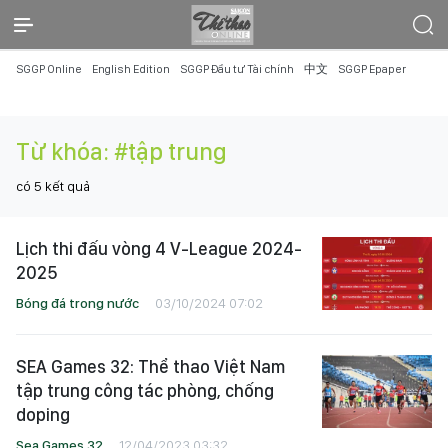
SGGP Online
English Edition
SGGP Đầu tư Tài chính
中文
SGGP Epaper
Từ khóa:
#tập trung
có
5
kết quả
Lịch thi đấu vòng 4 V-League 2024-
2025
Bóng đá trong nước
03/10/2024 07:02
SEA Games 32: Thể thao Việt Nam
tập trung công tác phòng, chống
doping
Sea Games 32
12/04/2023 03:32