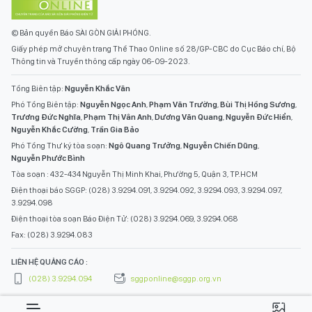
© Bản quyền Báo SÀI GÒN GIẢI PHÓNG.
Giấy phép mở chuyên trang Thể Thao Online số 28/GP-CBC do Cục Báo chí, Bộ
Thông tin và Truyền thông cấp ngày 06-09-2023.
Tổng Biên tập:
Nguyễn Khắc Văn
Phó Tổng Biên tập:
Nguyễn Ngọc Anh
,
Phạm Văn Trường
,
Bùi Thị Hồng Sương
,
Trương Đức Nghĩa
,
Phạm Thị Vân Anh
,
Dương Văn Quang
,
Nguyễn Đức Hiển
,
Nguyễn Khắc Cường
,
Trần Gia Bảo
Phó Tổng Thư ký tòa soạn:
Ngô Quang Trưởng
,
Nguyễn Chiến Dũng
,
Nguyễn Phước Bình
Tòa soạn : 432-434 Nguyễn Thị Minh Khai, Phường 5, Quận 3, TP.HCM
Điện thoại báo SGGP: (028) 3.9294.091, 3.9294.092, 3.9294.093, 3.9294.097,
3.9294.098
Điện thoại tòa soạn Báo Điện Tử: (028) 3.9294.069, 3.9294.068
Fax: (028) 3.9294.083
LIÊN HỆ QUẢNG CÁO :
(028) 3.9294.094
sggponline@sggp.org.vn