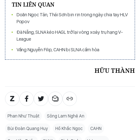
TIN LIÊN QUAN
Doãn Ngọc Tân, Thái Sơn bịn rịn trong ngày chia tay HLV
Popov
Đà Nẵng, SLNA kéo HAGL trở lại vòng xoáy trụ hạng V-
League
Vắng Nguyễn Filip, CAHN bị SLNA cầm hòa
HỮU THÀNH
Phan Như Thuật
Sông Lam Nghệ An
Bùi Đoàn Quang Huy
Hồ Khắc Ngọc
CAHN