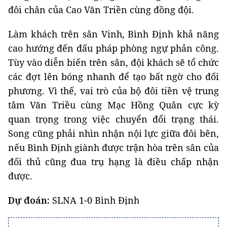
đôi chân của Cao Văn Triền cùng đồng đội.
Làm khách trên sân Vinh, Bình Định khả năng
cao hướng đến đấu pháp phòng ngự phản công.
Tùy vào diễn biến trên sân, đội khách sẽ tổ chức
các đợt lên bóng nhanh để tạo bất ngờ cho đối
phương. Vì thế, vai trò của bộ đôi tiền vệ trung
tâm Văn Triều cùng Mạc Hồng Quân cực kỳ
quan trọng trong việc chuyển đổi trạng thái.
Song cũng phải nhìn nhận nội lực giữa đôi bên,
nếu Bình Định giành được trận hòa trên sân của
đối thủ cũng đua trụ hạng là điều chấp nhận
được.
Dự đoán:
SLNA 1-0 Bình Định