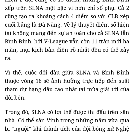
xếp trên SLNA một bậc vì hơn chỉ số phụ. Cả 2
cũng tạo ra khoảng cách 4 điểm so với CLB xếp
cuối bảng là Đà Nẵng. Về lý thuyết điểm số hiện
tại không mang đến sự an toàn cho cả SLNA lẫn
Bình Định, bởi V-League vẫn còn 11 trận mới hạ
màn, mọi kịch bản điên rồ nhất đều có thể xảy
ra.
Vì thế, cuộc đối đầu giữa SLNA và Bình Định
thuộc vòng 16 sẽ ảnh hưởng trực tiếp đến suất
tham dự hạng đấu cao nhất tại mùa giải tới của
đôi bên.
Trong đó, SLNA có lợi thế được thi đấu trên sân
nhà. Có thể sân Vinh trong những năm vừa qua
bị “nguội” khi thành tích của đội bóng xứ Nghệ