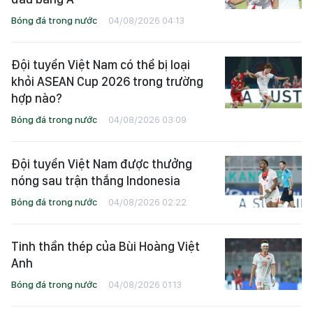
Bóng đá trong nước
04/08/2026 04:13
Đội tuyển Việt Nam có thể bị loại
khỏi ASEAN Cup 2026 trong trường
hợp nào?
Bóng đá trong nước
04/08/2026 03:09
Đội tuyển Việt Nam được thưởng
nóng sau trận thắng Indonesia
Bóng đá trong nước
04/08/2026 02:22
Tinh thần thép của Bùi Hoàng Việt
Anh
Bóng đá trong nước
04/08/2026 01:13