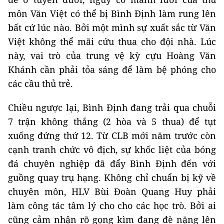
môn Văn Việt có thể bị Bình Định làm rung lên
bất cứ lúc nào. Bởi một mình sự xuất sắc từ Văn
Việt không thể mãi cứu thua cho đội nhà. Lúc
này, vai trò của trung vệ kỳ cựu Hoàng Văn
Khánh cần phải tỏa sáng để làm bệ phóng cho
các cầu thủ trẻ.
Chiều ngược lại, Bình Định đang trải qua chuỗi
7 trận không thắng (2 hòa và 5 thua) để tụt
xuống đứng thứ 12. Từ CLB mới năm trước còn
cạnh tranh chức vô địch, sự khốc liệt của bóng
đá chuyên nghiệp đã đẩy Bình Định đến với
guồng quay trụ hạng. Không chỉ chuẩn bị kỹ về
chuyên môn, HLV Bùi Đoàn Quang Huy phải
làm công tác tâm lý cho cho các học trò. Bởi ai
cũng cảm nhận rõ gọng kìm đang đè nặng lên