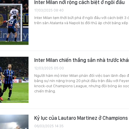
Inter Milan nới rộng cách biệt ở ngôi đầu
17/03/2025 08:40
Inter Milan tạm thời bứt phá ở ngôi đầu với cách biệt 
trên sân Atalanta và Napoli bị đối thủ áp chót bảng xế
Inter Milan chiến thắng sân nhà trước khá
12/03/2025 05:00
Người hâm mộ Inter Milan phản đối việc ban lãnh đạo đ
bằng sự nín nặng trong 20 phút đầu trận đấu với Feye
knock-out Champions League, nhưng đội bóng áo sọc
chiến thắng.
Kỷ lục của Lautaro Martinez ở Champions
06/03/2025 14:35