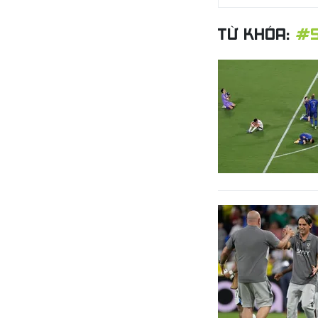
TỪ KHÓA:
#S