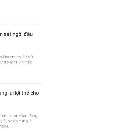
m sát ngôi đầu
ân Fiorentina, ĐKVĐ
 trọng tài khi tiếp
ng lại lợi thế cho
" của Inter Milan đang
giải, và đó cũng là
tina.