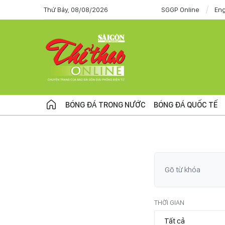
Thứ Bảy, 08/08/2026
SGGP Online
Eng
BÓNG ĐÁ TRONG NƯỚC
BÓNG ĐÁ QUỐC TẾ
THỜI GIAN