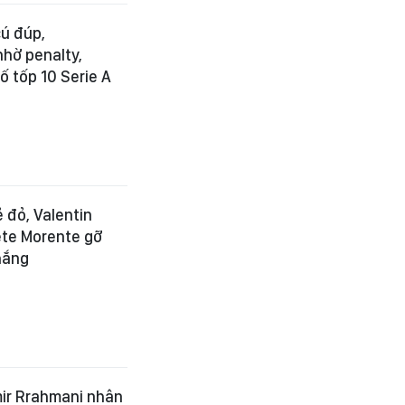
ú đúp,
nhờ penalty,
 tốp 10 Serie A
ẻ đỏ, Valentin
ete Morente gỡ
hắng
mir Rrahmani nhân