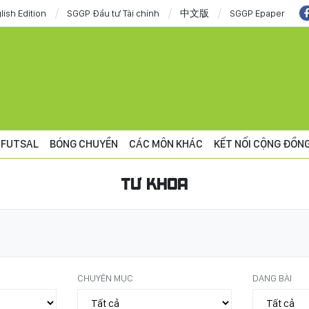
lish Edition
SGGP Đầu tư Tài chính
中文版
SGGP Epaper
FUTSAL
BÓNG CHUYỀN
CÁC MÔN KHÁC
KẾT NỐI CỘNG ĐỒN
TỪ KHÓA
CHUYÊN MỤC
DẠNG BÀI