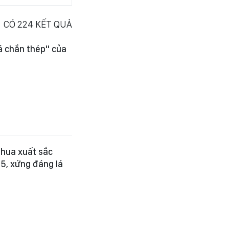
CÓ
224
KẾT QUẢ
á chắn thép" của
thua xuất sắc
25, xứng đáng lá