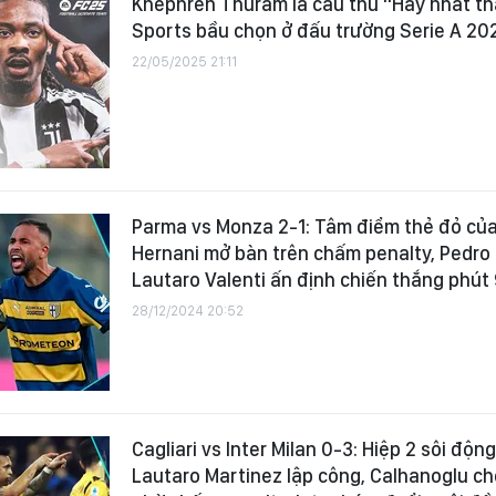
Khephren Thuram là cầu thủ "Hay nhất t
Sports bầu chọn ở đấu trường Serie A 20
22/05/2025 21:11
Parma vs Monza 2-1: Tâm điểm thẻ đỏ của
Hernani mở bàn trên chấm penalty, Pedro 
Lautaro Valenti ấn định chiến thắng phút
28/12/2024 20:52
Cagliari vs Inter Milan 0-3: Hiệp 2 sôi độn
Lautaro Martinez lập công, Calhanoglu ch