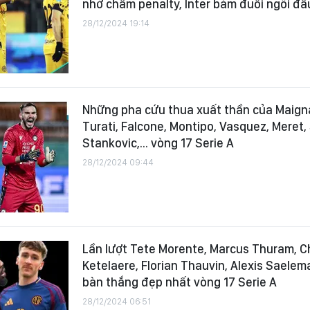
nhờ chấm penalty, Inter bám đuổi ngôi đầ
28/12/2024 19:14
Những pha cứu thua xuất thần của Maign
Turati, Falcone, Montipo, Vasquez, Meret, 
Stankovic,... vòng 17 Serie A
28/12/2024 09:44
Lần lượt Tete Morente, Marcus Thuram, C
Ketelaere, Florian Thauvin, Alexis Saelem
bàn thắng đẹp nhất vòng 17 Serie A
28/12/2024 06:51