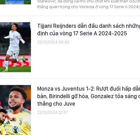
Stankovic, đã đóng vai trò chủ chốt khi xuất thần cứu 
thắng quan trọng cho Venezia ở vòng 17 Serie A 2024
Tijjani Reijnders dẫn đầu danh sách nhữ
định của vòng 17 Serie A 2024-2025
25/12/2024 00:43
Monza vs Juventus 1-2: Rượt đuổi hấp dẫ
bàn, Birindelli gỡ hòa, Gonzalez tỏa sáng 
thắng cho Juve
22/12/2024 22:57