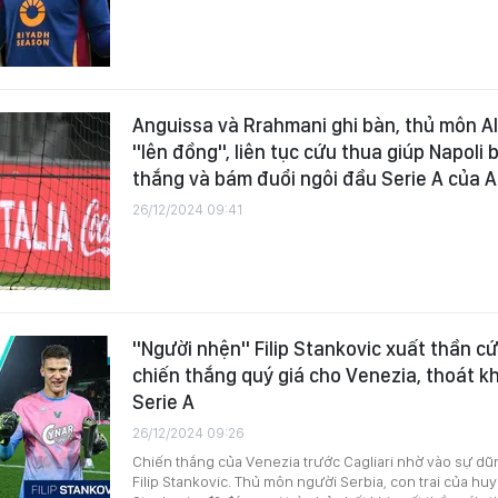
Anguissa và Rrahmani ghi bàn, thủ môn Al
"lên đồng", liên tục cứu thua giúp Napoli 
thắng và bám đuổi ngôi đầu Serie A của A
26/12/2024 09:41
"Người nhện" Filip Stankovic xuất thần 
chiến thắng quý giá cho Venezia, thoát khỏ
Serie A
26/12/2024 09:26
Chiến thắng của Venezia trước Cagliari nhờ vào sự dũ
Filip Stankovic. Thủ môn người Serbia, con trai của hu