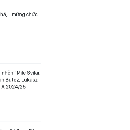
phá,... mừng chức
nhện" Mile Svilar,
an Butez, Lukasz
e A 2024/25