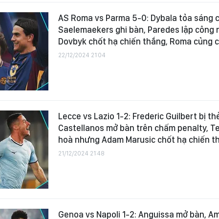
AS Roma vs Parma 5-0: Dybala tỏa sáng c
Saelemaekers ghi bàn, Paredes lập công 
Dovbyk chốt hạ chiến thắng, Roma củng cố
22/12/2024 21:04
Lecce vs Lazio 1-2: Frederic Guilbert bị th
Castellanos mở bàn trên chấm penalty, T
hoà nhưng Adam Marusic chốt hạ chiến t
21/12/2024 21:48
Genoa vs Napoli 1-2: Anguissa mở bàn, A