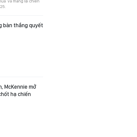
thua và mang lại chiến
/25.
ng bàn thắng quyết
n, McKennie mở
chốt hạ chiến