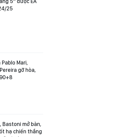
háng 5" được EA
24/25
 Pablo Mari,
Pereira gỡ hòa,
 90+8
g, Bastoni mở bàn,
ốt hạ chiến thắng