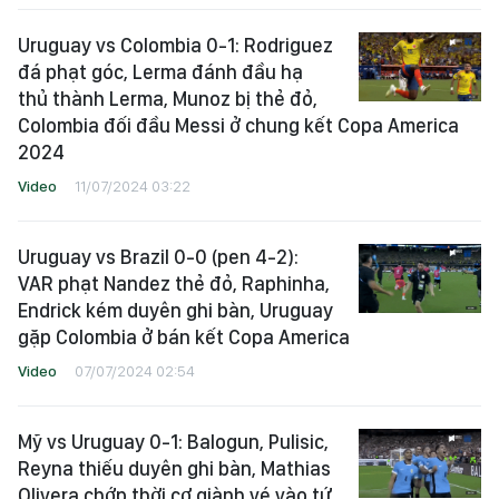
Uruguay vs Colombia 0-1: Rodriguez
đá phạt góc, Lerma đánh đầu hạ
thủ thành Lerma, Munoz bị thẻ đỏ,
Colombia đối đầu Messi ở chung kết Copa America
2024
Video
11/07/2024 03:22
Uruguay vs Brazil 0-0 (pen 4-2):
VAR phạt Nandez thẻ đỏ, Raphinha,
Endrick kém duyên ghi bàn, Uruguay
gặp Colombia ở bán kết Copa America
Video
07/07/2024 02:54
Mỹ vs Uruguay 0-1: Balogun, Pulisic,
Reyna thiếu duyên ghi bàn, Mathias
Olivera chớp thời cơ giành vé vào tứ