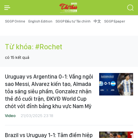
SGGP Online
English Edition
SGGP Đầu tư Tài chính
中文
SGGP Epaper
Từ khóa:
#Rochet
có
15
kết quả
Uruguay vs Argentina 0-1: Vắng ngôi
sao Messi, Alvarez kiến tạo, Almada
tỏa sáng siêu phẩm, Gonzalez nhận
thẻ đỏ cuối trận, ĐKVĐ World Cup
chót vót đỉnh bảng khu vực Nam Mỹ
Video
21/03/2025 23:18
Brazil vs Uruguay 1-1: Tâm điểm hiệp