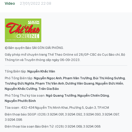
Video
27/01/2022 22:08
© Bản quyền Báo SÀI GÒN GIẢI PHÓNG.
Giấy phép mở chuyên trang Thể Thao Online số 28/GP-CBC do Cục Báo chí, Bộ
Thông tin và Truyền thông cấp ngày 06-09-2023.
Tổng Biên tập:
Nguyễn Khắc Văn
Phó Tổng Biên tập:
Nguyễn Ngọc Anh
,
Phạm Văn Trường
,
Bùi Thị Hồng Sương
,
Trương Đức Nghĩa
,
Phạm Thị Vân Anh
,
Dương Văn Quang
,
Nguyễn Đức Hiển
,
Nguyễn Khắc Cường
,
Trần Gia Bảo
Phó Tổng Thư ký tòa soạn:
Ngô Quang Trưởng
,
Nguyễn Chiến Dũng
,
Nguyễn Phước Bình
Tòa soạn : 432-434 Nguyễn Thị Minh Khai, Phường 5, Quận 3, TP.HCM
Điện thoại báo SGGP: (028) 3.9294.091, 3.9294.092, 3.9294.093, 3.9294.097,
3.9294.098
Điện thoại tòa soạn Báo Điện Tử: (028) 3.9294.069, 3.9294.068