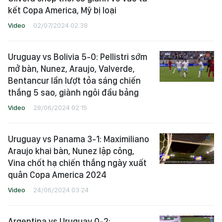
kết Copa America, Mỹ bị loại
Video
02/07/2024 02:38
Uruguay vs Bolivia 5-0: Pellistri sớm
mở bàn, Nunez, Araujo, Valverde,
Bentancur lần lượt tỏa sáng chiến
thắng 5 sao, giành ngôi đầu bảng
Video
28/06/2024 02:15
Uruguay vs Panama 3-1: Maximiliano
Araujo khai bàn, Nunez lập công,
Vina chốt hạ chiến thắng ngày xuất
quân Copa America 2024
Video
24/06/2024 03:24
Argentina vs Uruguay 0-2: