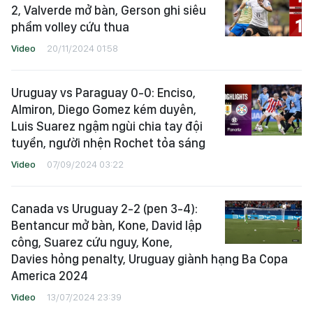
2, Valverde mở bàn, Gerson ghi siêu
phẩm volley cứu thua
Video
20/11/2024 01:58
Uruguay vs Paraguay 0-0: Enciso,
Almiron, Diego Gomez kém duyên,
Luis Suarez ngậm ngùi chia tay đội
tuyển, người nhện Rochet tỏa sáng
Video
07/09/2024 03:22
Canada vs Uruguay 2-2 (pen 3-4):
Bentancur mở bàn, Kone, David lập
công, Suarez cứu nguy, Kone,
Davies hỏng penalty, Uruguay giành hạng Ba Copa
America 2024
Video
13/07/2024 23:39