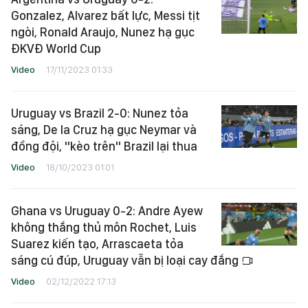
Gonzalez, Alvarez bất lực, Messi tịt
ngòi, Ronald Araujo, Nunez hạ gục
ĐKVĐ World Cup
Video
17/11/2023 01:33
Uruguay vs Brazil 2-0: Nunez tỏa
sáng, De la Cruz hạ gục Neymar và
đồng đội, "kèo trên" Brazil lại thua
Video
18/10/2023 01:01
Ghana vs Uruguay 0-2: Andre Ayew
không thắng thủ môn Rochet, Luis
Suarez kiến tạo, Arrascaeta tỏa
sáng cú đúp, Uruguay vẫn bị loại cay đắng
Video
02/12/2022 17:13