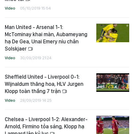
Video
05/10/2019 15:54
Man United - Arsenal 1-1:
McTominay khai màn, Aubameyang
hạ De Gea, Unai Emery níu chân
Solskjaer
Video
30/09/2019 21:24
Sheffield United - Liverpool 0-1:
Wijnaldum thăng hoa, HLV Jurgen
Klopp toàn thắng 7 trận
Video
28/09/2019 14:25
Chelsea - Liverpool 1-2: Alexander-
Arnold, Firmino tỏa sáng, Klopp hạ
Lampard lập kỷ lục