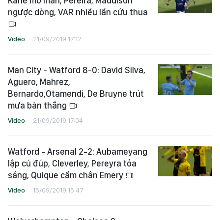
Kane mở màn, Pereira, Maddison
ngược dòng, VAR nhiều lần cứu thua
Video
21/09/2019 17:12
Man City - Watford 8-0: David Silva,
Aguero, Mahrez,
Bernardo,Otamendi, De Bruyne trút
mưa bàn thắng
Video
21/09/2019 17:04
Watford - Arsenal 2-2: Aubameyang
lập cú đúp, Cleverley, Pereyra tỏa
sáng, Quique cầm chân Emery
Video
15/09/2019 15:47