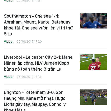
Video
06/10/2019 14:21
Southampton - Chelsea 1-4:
Abraham, Mount, Kante, Batshuayi
khoe tài, Chelsea vươn lên vị trí thứ
5
Video
05/10/2019 17:20
Liverpool - Leicester City 2-1: Mane,
Milner lập công, HLV Jurgen Klopp
bùng nổ toàn thắng 8 trận
Video
05/10/2019 17:13
Brighton -Tottenham 3-0: Son
Heung Min, Kane mờ nhạt, Hugo
Lloris gãy tay, Maupay, Connolly
khoe tài