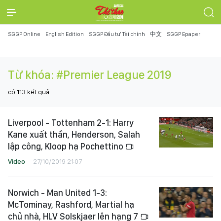
SGGP Online
English Edition
SGGP Đầu tư Tài chính
中文
SGGP Epaper
Từ khóa:
#Premier League 2019
có
113
kết quả
Liverpool - Tottenham 2-1: Harry
Kane xuất thần, Henderson, Salah
lập công, Kloop hạ Pochettino
Video
27/10/2019 21:07
Norwich - Man United 1-3:
McTominay, Rashford, Martial hạ
chủ nhà, HLV Solskjaer lên hạng 7