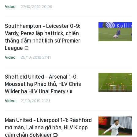
Video
27/10/2019 20:06
Southhampton - Leicester 0-9:
Vardy, Perez lập hattrick, chiến
thắng đậm nhất lịch sử Premier
League
Video
25/10/2019 21:41
Sheffield United - Arsenal 1-0:
Mousset hạ Pháo thủ, HLV Chris
Wilder hạ HLV Unai Emery
Video
21/10/2019 21:21
Man United - Liverpool 1-1: Rashford
mở màn, Lallana gỡ hòa, HLV Klopp
cầm chân Solskjaer