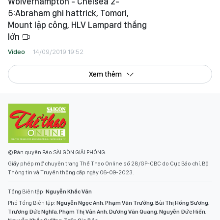
Wolverhampton - Chelsea 2-
5:Abraham ghi hattrick, Tomori,
Mount lập công, HLV Lampard thắng
lớn
Video
14/09/2019 19:52
Xem thêm
© Bản quyền Báo SÀI GÒN GIẢI PHÓNG.
Giấy phép mở chuyên trang Thể Thao Online số 28/GP-CBC do Cục Báo chí, Bộ
Thông tin và Truyền thông cấp ngày 06-09-2023.
Tổng Biên tập:
Nguyễn Khắc Văn
Phó Tổng Biên tập:
Nguyễn Ngọc Anh
,
Phạm Văn Trường
,
Bùi Thị Hồng Sương
,
Trương Đức Nghĩa
,
Phạm Thị Vân Anh
,
Dương Văn Quang
,
Nguyễn Đức Hiển
,