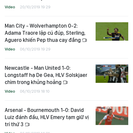
Video
20/10/2019 19:29
Man City - Wolverhampton 0-2:
Adama Traore lập cú đúp, Sterling,
Aguero khiến Pep thua cay đắng
Video
06/10/2019 19:29
Newcastle - Man United 1-0:
Longstaff hạ De Gea, HLV Solskjaer
chìm trong khủng hoảng
Video
06/10/2019 18:10
Arsenal - Bournemouth 1-0: David
Luiz đánh đầu, HLV Emery tạm giữ vị
trí thứ 3