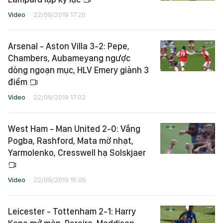
Video
22/09/2019 17:20
Arsenal - Aston Villa 3-2: Pepe,
Chambers, Aubameyang ngược
dòng ngoạn mục, HLV Emery giành 3
điểm
Video
22/09/2019 17:02
West Ham - Man United 2-0: Vắng
Pogba, Rashford, Mata mờ nhạt,
Yarmolenko, Cresswell hạ Solskjaer
Video
22/09/2019 15:05
Leicester - Tottenham 2-1: Harry