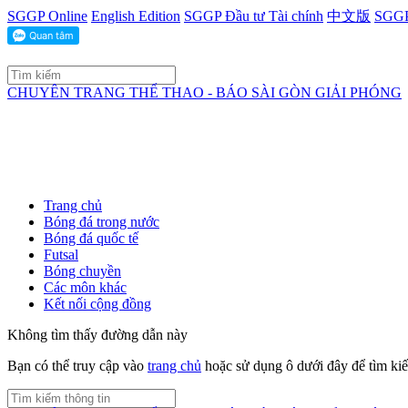
SGGP Online
English Edition
SGGP Đầu tư Tài chính
中文版
SGGP
CHUYÊN TRANG THỂ THAO - BÁO SÀI GÒN GIẢI PHÓNG
Trang chủ
Bóng đá trong nước
Bóng đá quốc tế
Futsal
Bóng chuyền
Các môn khác
Kết nối cộng đồng
Không tìm thấy đường dẫn này
Bạn có thể truy cập vào
trang chủ
hoặc sử dụng ô dưới đây để tìm ki