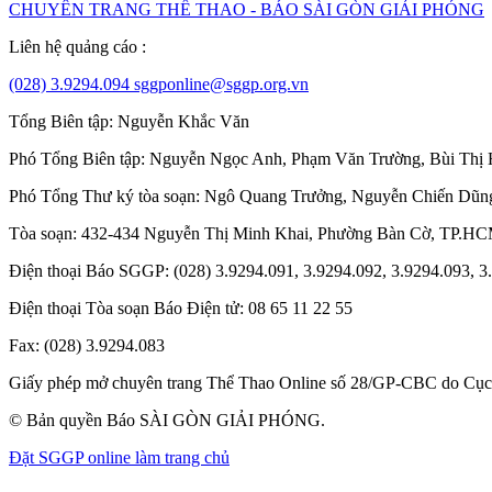
CHUYÊN TRANG THỂ THAO - BÁO SÀI GÒN GIẢI PHÓNG
Liên hệ quảng cáo :
(028) 3.9294.094
sggponline@sggp.org.vn
Tổng Biên tập:
Nguyễn Khắc Văn
Phó Tổng Biên tập:
Nguyễn Ngọc Anh
,
Phạm Văn Trường
,
Bùi Thị
Phó Tổng Thư ký tòa soạn:
Ngô Quang Trưởng
,
Nguyễn Chiến Dũn
Tòa soạn
: 432-434 Nguyễn Thị Minh Khai, Phường Bàn Cờ, TP.H
Điện thoại Báo SGGP
: (028) 3.9294.091, 3.9294.092, 3.9294.093, 
Điện thoại Tòa soạn Báo Điện tử:
08 65 11 22 55
Fax
: (028) 3.9294.083
Giấy phép mở chuyên trang Thể Thao Online số 28/GP-CBC do Cục B
© Bản quyền Báo SÀI GÒN GIẢI PHÓNG.
Đặt SGGP online làm trang chủ