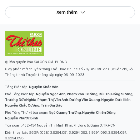
Xem thêm
© Bản quyền Báo SÀI GÒN GIẢI PHÓNG.
Giấy phép mở chuyên trang Thể Thao Online số 28/GP-CBC do Cục Báo chí, Bộ
Thông tin và Truyền thông cấp ngày 06-09-2023.
Tổng Biên tập:
Nguyễn Khắc Văn
Phó Tổng Biên tập:
Nguyễn Ngọc Anh
,
Phạm Văn Trường
,
Bùi Thị Hồng Sương
,
Trương Đức Nghĩa
,
Phạm Thị Vân Anh
,
Dương Văn Quang
,
Nguyễn Đức Hiển
,
Nguyễn Khắc Cường
,
Trần Gia Bảo
Phó Tổng Thư ký tòa soạn:
Ngô Quang Trưởng
,
Nguyễn Chiến Dũng
,
Nguyễn Phước Bình
Tòa soạn : 432-434 Nguyễn Thị Minh Khai, Phường 5, Quận 3, TP.HCM
Điện thoại báo SGGP: (028) 3.9294.091, 3.9294.092, 3.9294.093, 3.9294.097,
3.9294.098