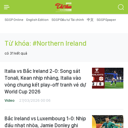
SGGP Online
English Edition
SGGP Đầu tư Tài chính
中文
SGGP Epaper
Từ khóa:
#Northern Ireland
có
31
kết quả
Italia vs Bắc Ireland 2-0: Song sát
Tonali, Kean nhịp nhàng, Italia vào
vòng chung kết play-off tranh vé dự
World Cup 2026
Video
27/03/2026 00:06
Bắc Ireland vs Luxembourg 1-0: Nhịp
đấu nhạt nhòa, Jamie Donley ghi