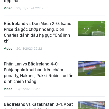
đẹp mắt
Video
22/03/2024 22:39
Bắc Ireland vs Đan Mạch 2-0: Isaac
Price tỉa góc chớp nhoáng, Dion
Charles đánh đầu hạ gục "Chú lính
chì"
Video
20/11/2023 22:22
Phần Lan vs Bắc Ireland 4-0:
Pohjanpalo khai bàn trên chấm
penalty, Hakans, Pukki, Robin Lod ấn
định chiến thắng
Video
17/11/2023 21:27
Bắc Ireland vs Kazakhstan 0-1: Abat