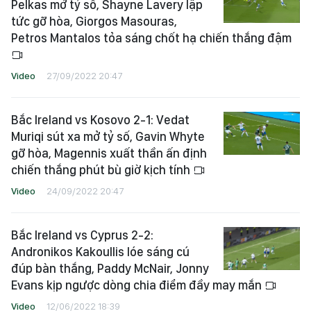
Pelkas mở tỷ số, Shayne Lavery lập
tức gỡ hòa, Giorgos Masouras,
Petros Mantalos tỏa sáng chốt hạ chiến thắng đậm
Video
27/09/2022 20:47
Bắc Ireland vs Kosovo 2-1: Vedat
Muriqi sút xa mở tỷ số, Gavin Whyte
gỡ hòa, Magennis xuất thần ấn định
chiến thắng phút bù giờ kịch tính
Video
24/09/2022 20:47
Bắc Ireland vs Cyprus 2-2:
Andronikos Kakoullis lóe sáng cú
đúp bàn thắng, Paddy McNair, Jonny
Evans kịp ngược dòng chia điểm đầy may mắn
Video
12/06/2022 18:39