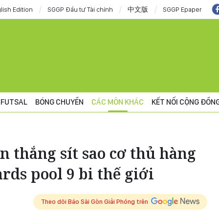
lish Edition
SGGP Đầu tư Tài chính
中文版
SGGP Epaper
FUTSAL
BÓNG CHUYỀN
CÁC MÔN KHÁC
KẾT NỐI CỘNG ĐỒN
 thắng sít sao cơ thủ hàng
ards pool 9 bi thế giới
Theo dõi Báo Sài Gòn Giải Phóng trên