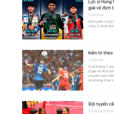
Lực sĩ Hùng 
giải vô địch
4 giờ trước
Đội tuyển cử tạ V
châu Á 2026 được
Kiên trì the
7 giờ trước
Cuối tháng 7 vừ
ở giải vô địch b
chuyền nam Việt
dù không ít lần 
Đội tuyển cầ
07/08/2026 10:5