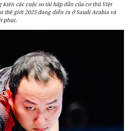
kiến các cuộc so tài hấp dẫn của cơ thủ Việt
 bi thế giới 2025 đang diễn ra ở Saudi Arabia và
t phục.