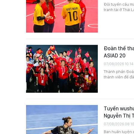
Đội tuyển cầu mâ
tranh tài ở Thái L
Đoàn thể tha
ASIAD 20
07/08/2026 10:14
Thành phần Đoàn
thành viên để đ
Tuyển wushu 
Nguyễn Thị 
07/08/2026 08:1
Ban huấn luyện 