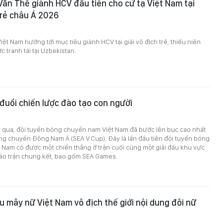
Văn Thế giành HCV đầu tiên cho cử tạ Việt Nam tại
 trẻ châu Á 2026
iệt Nam hướng tới mục tiêu giành HCV tại giải vô địch trẻ, thiếu niên
 tranh tài tại Uzbekistan.
o đuổi chiến lược đào tạo con người
a qua, đội tuyển bóng chuyền nam Việt Nam đã bước lên bục cao nhất
óng chuyền Đông Nam Á (SEA V.Cup). Đây là lần đầu tiên đội tuyển bóng
 Nam có được một chiến thắng ở trận cuối cùng một giải đấu khu vực
vào trận chung kết, bao gồm SEA Games.
u mây nữ Việt Nam vô địch thế giới nội dung đôi nữ
0