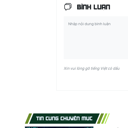
BÌNH LUẬN
Xin vui lòng gõ tiếng Việt có dấu
TIN CÙNG CHUYÊN MỤC