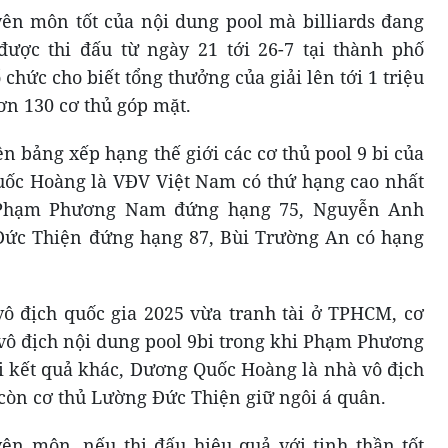
ên môn tốt của nội dung pool mà billiards đang
ược thi đấu từ ngày 21 tới 26-7 tại thành phố
 chức cho biết tổng thưởng của giải lên tới 1 triệu
ơn 130 cơ thủ góp mặt.
ên bảng xếp hạng thế giới các cơ thủ pool 9 bi của
ốc Hoàng là VĐV Việt Nam có thứ hạng cao nhất
hủ Phạm Phương Nam đứng hạng 75, Nguyễn Anh
ức Thiện đứng hạng 87, Bùi Trường An có hạng
 vô địch quốc gia 2025 vừa tranh tài ở TPHCM, cơ
vô địch nội dung pool 9bi trong khi Phạm Phương
i kết quả khác, Dương Quốc Hoàng là nhà vô địch
 còn cơ thủ Lường Đức Thiện giữ ngôi á quân.
ên môn, nếu thi đấu hiệu quả với tinh thần tốt