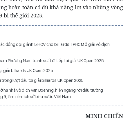
ng hoàn toàn có đủ khả năng lọt vào những vòng
 bi thế giới 2025.
c đồng đội giành 5 HCV cho billiards TPHCM ở giải vô địch
m Phương Nam tranh suất đi tiếp tại giải UK Open 2025
i giải billiards UK Open 2025
rong lượt đầu tại giải billiards UK Open 2025
 hạ nhà vô địch Van Boening, hiên ngang rời đấu trường
 9, làm nên lịch sử bi-a nước Việt Nam
MINH CHIẾN