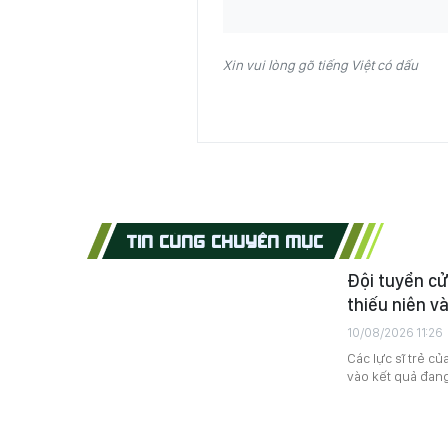
Xin vui lòng gõ tiếng Việt có dấu
TIN CÙNG CHUYÊN MỤC
Đội tuyển cử
thiếu niên v
10/08/2026 11:26
Các lực sĩ trẻ c
vào kết quả đang 