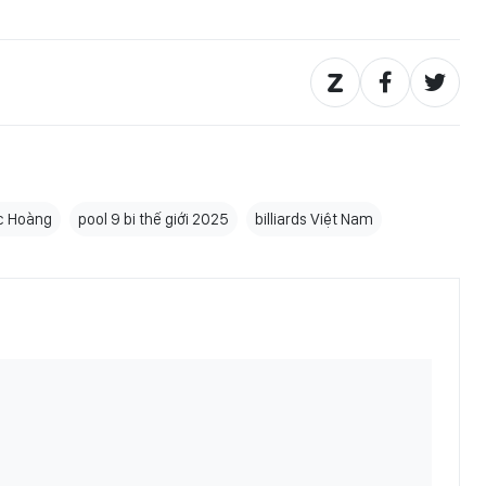
c Hoàng
pool 9 bi thế giới 2025
billiards Việt Nam