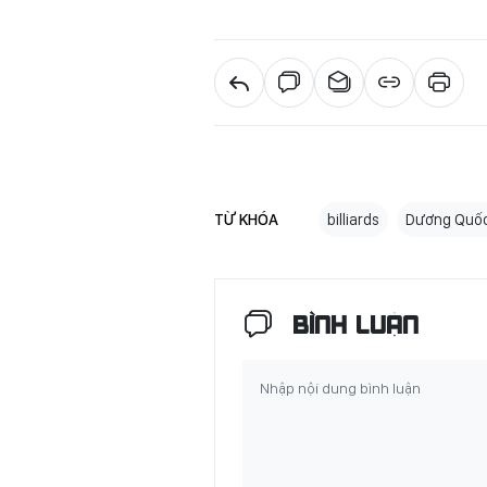
TỪ KHÓA
billiards
Dương Quố
BÌNH LUẬN