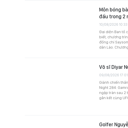
Môn bóng bàn
đấu trong 2
10/08/2026 10:33
Đại diện Ban tổ 
biết, chương trì
đồng chí Sayso
dân Lào. Chương t
Võ sĩ Diyar 
09/08/2026 17:01
Giành chiến thắng
Night 284: Gamro
ngập tràn sau 2 t
gắn kết cùng UF
Golfer Nguyễ