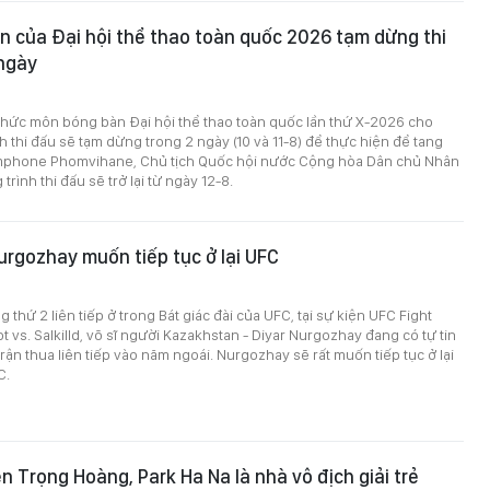
 của Đại hội thể thao toàn quốc 2026 tạm dừng thi
 ngày
chức môn bóng bàn Đại hội thể thao toàn quốc lần thứ X-2026 cho
nh thi đấu sẽ tạm dừng trong 2 ngày (10 và 11-8) để thực hiện để tang
mphone Phomvihane, Chủ tịch Quốc hội nước Cộng hòa Dân chủ Nhân
rình thi đấu sẽ trở lại từ ngày 12-8.
Nurgozhay muốn tiếp tục ở lại UFC
 thứ 2 liên tiếp ở trong Bát giác đài của UFC, tại sự kiện UFC Fight
t vs. Salkilld, võ sĩ người Kazakhstan - Diyar Nurgozhay đang có tự tin
rận thua liên tiếp vào năm ngoái. Nurgozhay sẽ rất muốn tiếp tục ở lại
C.
n Trọng Hoàng, Park Ha Na là nhà vô địch giải trẻ