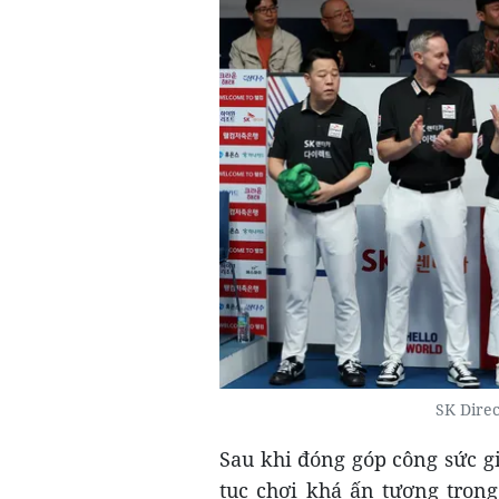
SK Dire
Sau khi đóng góp công sức gi
tục chơi khá ấn tượng tron