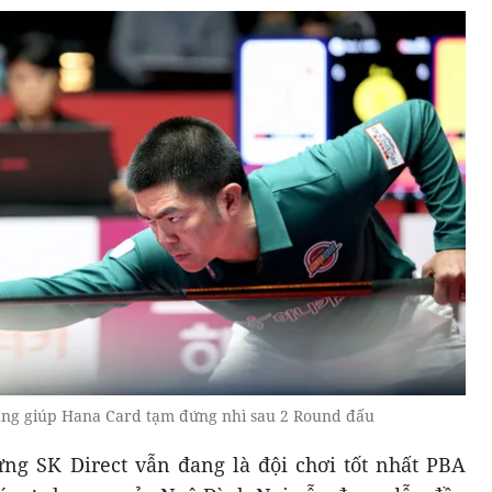
g giúp Hana Card tạm đứng nhì sau 2 Round đấu
ng SK Direct vẫn đang là đội chơi tốt nhất PBA