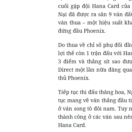
cuối gặp đội Hana Card củ
Nại đã được ra sân 9 ván đấu
ván thua – một hiệu suất kh
đứng đầu Phoenix.
Do thua về chỉ số phụ đối đầu
lợi thế còn 1 trận đấu với Ha
3 điểm và thắng sít sao đư
Direct một lần nữa đăng qua
thủ Phoenix.
Tiếp tục thi đấu thăng hoa, 
tục mang về ván thắng đầu t
ở ván song tô đôi nam. Tuy n
thành công ở các ván sau nên
Hana Card.