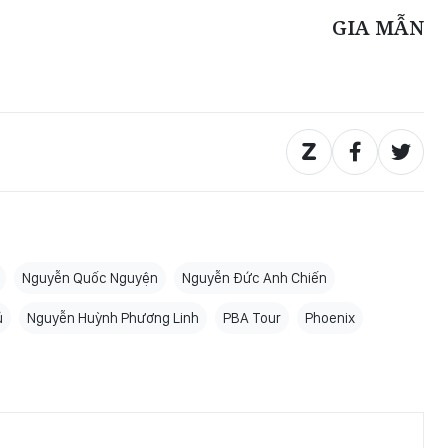
GIA MẪN
Nguyễn Quốc Nguyện
Nguyễn Đức Anh Chiến
ủ
Nguyễn Huỳnh Phương Linh
PBA Tour
Phoenix