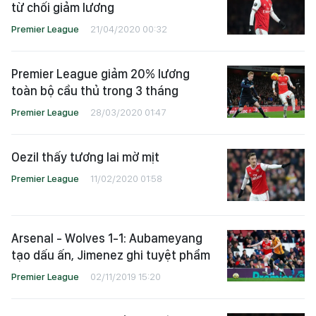
từ chối giảm lương
Premier League
21/04/2020 00:32
Premier League giảm 20% lương
toàn bộ cầu thủ trong 3 tháng
Premier League
28/03/2020 01:47
Oezil thấy tương lai mờ mịt
Premier League
11/02/2020 01:58
Arsenal - Wolves 1-1: Aubameyang
tạo dấu ấn, Jimenez ghi tuyệt phẩm
Premier League
02/11/2019 15:20