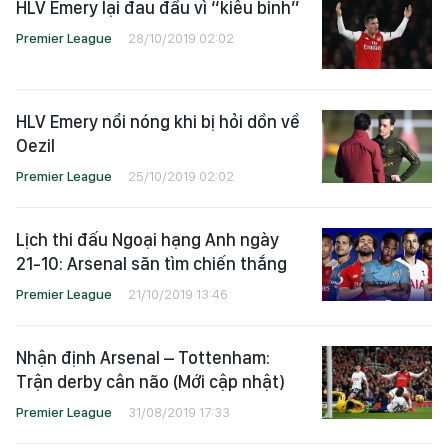
HLV Emery lại đau đầu vì “kiêu binh”
Premier League
28/10/2019 02:02
HLV Emery nổi nóng khi bị hỏi dồn về
Oezil
Premier League
25/10/2019 02:02
Lịch thi đấu Ngoại hạng Anh ngày
21-10: Arsenal săn tìm chiến thắng
Premier League
21/10/2019 13:46
Nhận định Arsenal – Tottenham:
Trận derby cân não (Mới cập nhật)
Premier League
31/08/2019 17:33