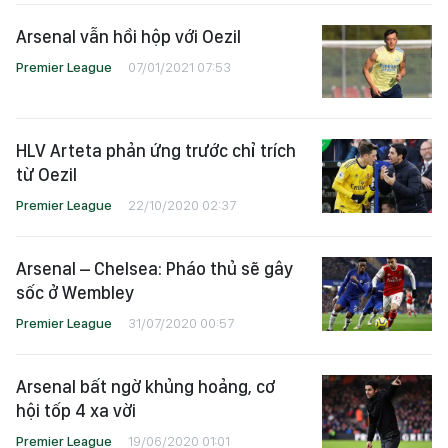
Arsenal vẫn hồi hộp với Oezil
Premier League
07/01/2021 07:53
HLV Arteta phản ứng trước chỉ trích
từ Oezil
Premier League
22/10/2020 02:37
Arsenal – Chelsea: Pháo thủ sẽ gây
sốc ở Wembley
Premier League
31/07/2020 00:57
Arsenal bất ngờ khủng hoảng, cơ
hội tốp 4 xa vời
Premier League
19/06/2020 01:01