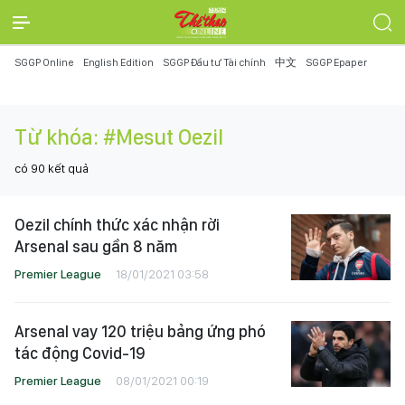
SGGP Online
English Edition
SGGP Đầu tư Tài chính
中文
SGGP Epaper
Từ khóa:
#Mesut Oezil
có
90
kết quả
Oezil chính thức xác nhận rời
Arsenal sau gần 8 năm
Premier League
18/01/2021 03:58
Arsenal vay 120 triệu bảng ứng phó
tác động Covid-19
Premier League
08/01/2021 00:19