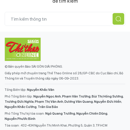
để tìm kiếm
© Bản quyền Báo SÀI GÒN GIẢI PHÓNG.
Giấy phép mở chuyên trang Thể Thao Online số 28/GP-CBC do Cục Báo chí, Bộ
Thông tin và Truyền thông cấp ngày 06-09-2023.
Tổng Biên tập:
Nguyễn Khắc Văn
Phó Tổng Biên tập:
Nguyễn Ngọc Anh
,
Phạm Văn Trường
,
Bùi Thị Hồng Sương
,
Trương Đức Nghĩa
,
Phạm Thị Vân Anh
,
Dương Văn Quang
,
Nguyễn Đức Hiển
,
Nguyễn Khắc Cường
,
Trần Gia Bảo
Phó Tổng Thư ký tòa soạn:
Ngô Quang Trưởng
,
Nguyễn Chiến Dũng
,
Nguyễn Phước Bình
Tòa soạn : 432-434 Nguyễn Thị Minh Khai, Phường 5, Quận 3, TP.HCM