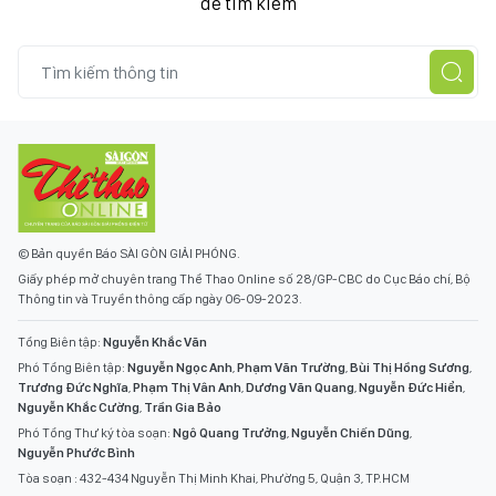
để tìm kiếm
© Bản quyền Báo SÀI GÒN GIẢI PHÓNG.
Giấy phép mở chuyên trang Thể Thao Online số 28/GP-CBC do Cục Báo chí, Bộ
Thông tin và Truyền thông cấp ngày 06-09-2023.
Tổng Biên tập:
Nguyễn Khắc Văn
Phó Tổng Biên tập:
Nguyễn Ngọc Anh
,
Phạm Văn Trường
,
Bùi Thị Hồng Sương
,
Trương Đức Nghĩa
,
Phạm Thị Vân Anh
,
Dương Văn Quang
,
Nguyễn Đức Hiển
,
Nguyễn Khắc Cường
,
Trần Gia Bảo
Phó Tổng Thư ký tòa soạn:
Ngô Quang Trưởng
,
Nguyễn Chiến Dũng
,
Nguyễn Phước Bình
Tòa soạn : 432-434 Nguyễn Thị Minh Khai, Phường 5, Quận 3, TP.HCM