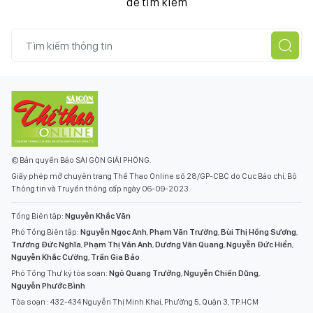
để tìm kiếm
© Bản quyền Báo SÀI GÒN GIẢI PHÓNG.
Giấy phép mở chuyên trang Thể Thao Online số 28/GP-CBC do Cục Báo chí, Bộ
Thông tin và Truyền thông cấp ngày 06-09-2023.
Tổng Biên tập:
Nguyễn Khắc Văn
Phó Tổng Biên tập:
Nguyễn Ngọc Anh
,
Phạm Văn Trường
,
Bùi Thị Hồng Sương
,
Trương Đức Nghĩa
,
Phạm Thị Vân Anh
,
Dương Văn Quang
,
Nguyễn Đức Hiển
,
Nguyễn Khắc Cường
,
Trần Gia Bảo
Phó Tổng Thư ký tòa soạn:
Ngô Quang Trưởng
,
Nguyễn Chiến Dũng
,
Nguyễn Phước Bình
Tòa soạn : 432-434 Nguyễn Thị Minh Khai, Phường 5, Quận 3, TP.HCM