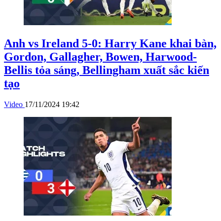
Anh vs Ireland 5-0: Harry Kane khai bàn,
Gordon, Gallagher, Bowen, Harwood-
Bellis tỏa sáng, Bellingham xuất sắc kiến
tạo
Video
17/11/2024 19:42