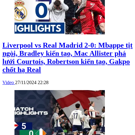
Liverpool vs Real Madrid 2-0: Mbappe tịt
ngòi, Bradley kiến tạo, Mac Allister phá
lưới Courtois, Robertson kiến tạo, Gakpo
chốt hạ Real
Video
27/11/2024 22:28