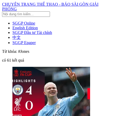
CHUYÊN TRANG THỂ THAO - BÁO SÀI GÒN GIẢI
PHÓNG
SGGP Online
English Edition
SGGP Đầu tư Tài chính
中文
SGGP Epaper
Từ khóa:
#Jones
có
61
kết quả