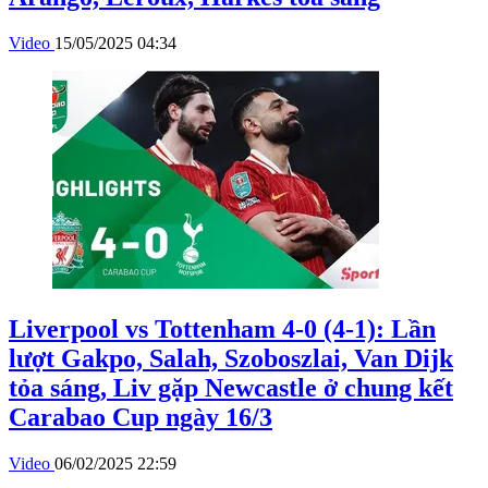
Video
15/05/2025 04:34
Liverpool vs Tottenham 4-0 (4-1): Lần
lượt Gakpo, Salah, Szoboszlai, Van Dijk
tỏa sáng, Liv gặp Newcastle ở chung kết
Carabao Cup ngày 16/3
Video
06/02/2025 22:59