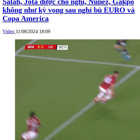
Salah, Jota được cho nghỉ, Nunez, Gakpo
không như kỳ vọng sau nghỉ bù EURO và
Copa America
Video
11/08/2024 18:09