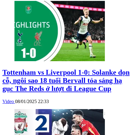
Tottenham vs Liverpool 1-0: Solanke dọn
cỗ, ngôi sao 18 tuổi Bervall tỏa sáng hạ
gục The Reds ở lượt đi League Cup
Video
08/01/2025 22:33