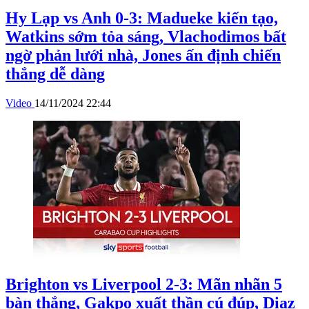
Hy Lạp vs Anh 0-3: Madueke kiến tạo,
Watkins sớm tỏa sáng, Vlachodimos bất
ngờ phản lưới nhà, Jones ấn định chiến
thắng dễ dàng
Video
14/11/2024 22:44
Brighton vs Liverpool 2-3: Mãn nhãn 5
bàn thắng, Gakpo xuất thần cú đúp, Diaz