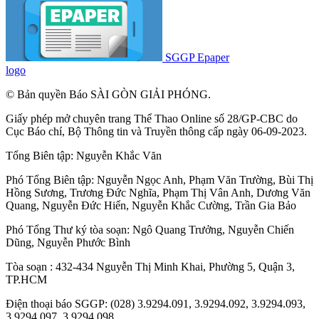
SGGP Epaper
logo
© Bản quyền Báo SÀI GÒN GIẢI PHÓNG.
Giấy phép mở chuyên trang Thể Thao Online số 28/GP-CBC do
Cục Báo chí, Bộ Thông tin và Truyền thông cấp ngày 06-09-2023.
Tổng Biên tập:
Nguyễn Khắc Văn
Phó Tổng Biên tập:
Nguyễn Ngọc Anh
,
Phạm Văn Trường
,
Bùi Thị
Hồng Sương
,
Trương Đức Nghĩa
,
Phạm Thị Vân Anh
,
Dương Văn
Quang
,
Nguyễn Đức Hiển
,
Nguyễn Khắc Cường
,
Trần Gia Bảo
Phó Tổng Thư ký tòa soạn:
Ngô Quang Trưởng
,
Nguyễn Chiến
Dũng
,
Nguyễn Phước Bình
Tòa soạn : 432-434 Nguyễn Thị Minh Khai, Phường 5, Quận 3,
TP.HCM
Điện thoại báo SGGP: (028) 3.9294.091, 3.9294.092, 3.9294.093,
3.9294.097, 3.9294.098