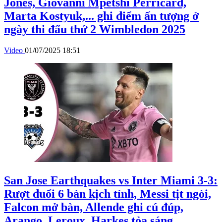
Jones, Giovanni Mpetshi Perricard,
Marta Kostyuk,... ghi điểm ấn tượng ở
ngày thi đấu thứ 2 Wimbledon 2025
Video
01/07/2025 18:51
San Jose Earthquakes vs Inter Miami 3-3:
Rượt đuổi 6 bàn kịch tính, Messi tịt ngòi,
Falcon mở bàn, Allende ghi cú đúp,
Arango, Leroux, Harkes tỏa sáng