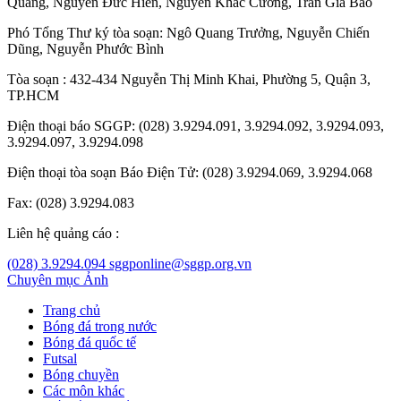
Quang
,
Nguyễn Đức Hiển
,
Nguyễn Khắc Cường
,
Trần Gia Bảo
Phó Tổng Thư ký tòa soạn:
Ngô Quang Trưởng
,
Nguyễn Chiến
Dũng
,
Nguyễn Phước Bình
Tòa soạn : 432-434 Nguyễn Thị Minh Khai, Phường 5, Quận 3,
TP.HCM
Điện thoại báo SGGP: (028) 3.9294.091, 3.9294.092, 3.9294.093,
3.9294.097, 3.9294.098
Điện thoại tòa soạn Báo Điện Tử: (028) 3.9294.069, 3.9294.068
Fax: (028) 3.9294.083
Liên hệ quảng cáo :
(028) 3.9294.094
sggponline@sggp.org.vn
Chuyên mục
Ảnh
Trang chủ
Bóng đá trong nước
Bóng đá quốc tế
Futsal
Bóng chuyền
Các môn khác