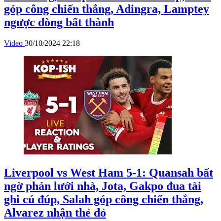
góp công chiến thắng, Adingra, Lamptey
ngược dòng bất thành
Video
30/10/2024 22:18
Liverpool vs West Ham 5-1: Quansah bất
ngờ phản lưới nhà, Jota, Gakpo đua tài
ghi cú đúp, Salah góp công chiến thắng,
Alvarez nhận thẻ đỏ