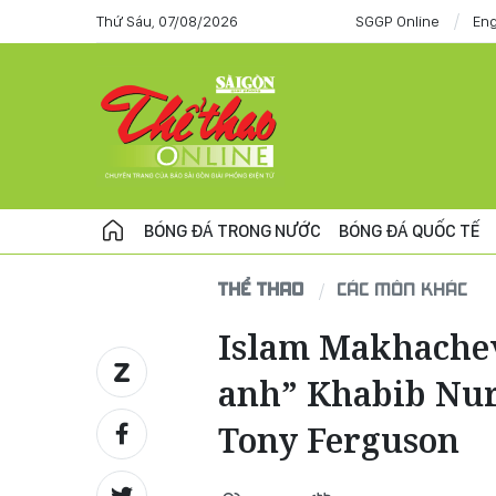
Thứ Sáu, 07/08/2026
SGGP Online
Eng
BÓNG ĐÁ TRONG NƯỚC
BÓNG ĐÁ QUỐC TẾ
THỂ THAO
CÁC MÔN KHÁC
Islam Makhachev
anh” Khabib Nu
Tony Ferguson