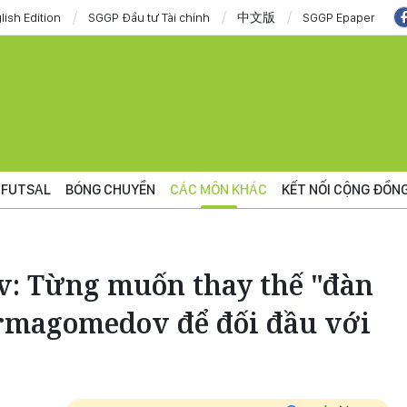
lish Edition
SGGP Đầu tư Tài chính
中文版
SGGP Epaper
FUTSAL
BÓNG CHUYỀN
CÁC MÔN KHÁC
KẾT NỐI CỘNG ĐỒN
: Từng muốn thay thế "đàn
rmagomedov để đối đầu với