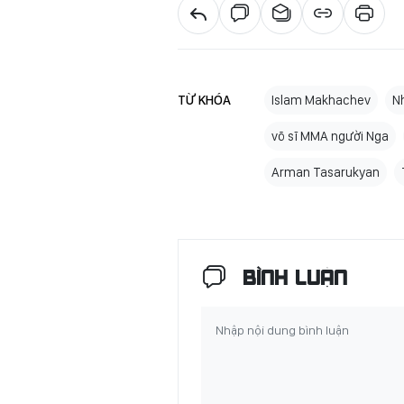
TỪ KHÓA
Islam Makhachev
N
võ sĩ MMA người Nga
Arman Tasarukyan
BÌNH LUẬN