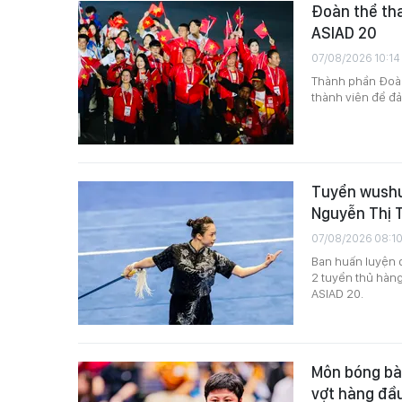
Đoàn thể tha
ASIAD 20
07/08/2026 10:14
Thành phần Đoàn
thành viên để đ
Tuyển wushu 
Nguyễn Thị 
07/08/2026 08:1
Ban huấn luyện 
2 tuyển thủ hàn
ASIAD 20.
Môn bóng bàn
vợt hàng đầu