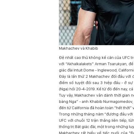
Makhachev và Khabib
Đệ nhất cao thủ không kể cân của UFC tro
với “Akhalkalakets” Arman Tsarukyan, để 
giác đài Intuit Dome - Inglewood, Californi
Đây là lần thứ 2 Makhachev đối đầu với 
điểm số tuyệt đối sau 3 hiệp đấu - ở sự 
(Nga) hồi 20-4-2019. Kể từ đó đến nay, c
Tuy vậy, Makhachev vẫn dành thời gian nó
bàng Nga” - anh Khabib Nurmagomedov, đố
đến từ California đã hoàn toàn “hết thời” vớ
Trong những tháng năm “đương đầu với s
UFC với chuỗi 12 trận thắng liên tiếp, 
thống trị Bát giác đài, một trong những l
Makhachev rất hiểu về tiếc nuối của "Đ