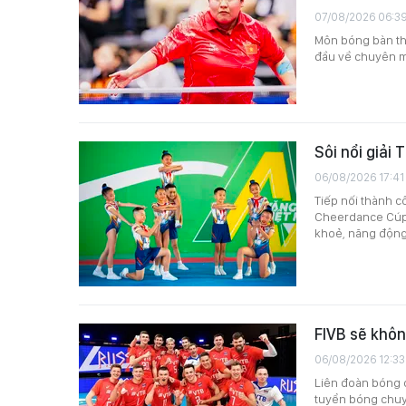
07/08/2026 06:3
Môn bóng bàn thu
đầu về chuyên m
Sôi nổi giải
06/08/2026 17:41
Tiếp nối thành c
Cheerdance Cúp N
khoẻ, năng động
FIVB sẽ khôn
06/08/2026 12:33
Liên đoàn bóng c
tuyển bóng chuyề