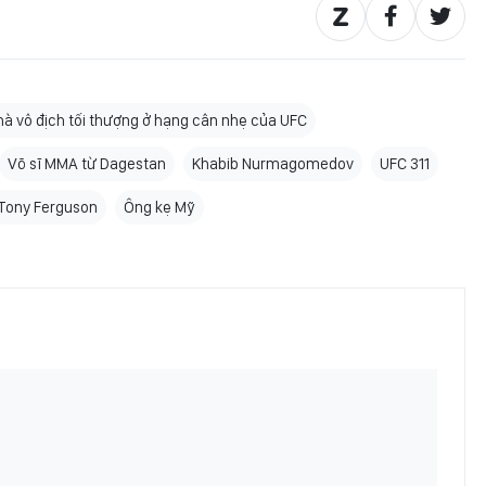
hà vô địch tối thượng ở hạng cân nhẹ của UFC
Võ sĩ MMA từ Dagestan
Khabib Nurmagomedov
UFC 311
Tony Ferguson
Ông kẹ Mỹ