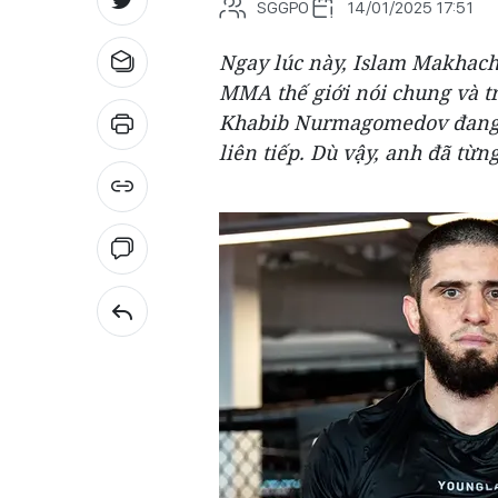
SGGPO
14/01/2025 17:51
Ngay lúc này, Islam Makhache
MMA thế giới nói chung và tr
Khabib Nurmagomedov đang sở
liên tiếp. Dù vậy, anh đã từ