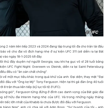
ng 2 năm liên tiếp 2023 và 2024 đang tập trung tối đa cho trận tái đấu
bảo vệ cho đai vô địch hạng nhẹ ở sự kiện UFC 311 (sẽ diễn ra tại Bát
a) vào ngày 18-1-2025 tới đây.
đối thủ đầy duyên nợ người Georgia, sau khi hạ gục võ sĩ 28 tuổi bằng
kiện UFC Fight Night: Overeem vs Oleinik, diễn ra tại Saint Petersburg
ả đều đều có "ân oán chất chồng".
i về một mục tiêu khác trong quá khứ của anh: Đại diện, thay mặt “Đại
i đầu với “Ông kẹ Mỹ” Tony Ferguson. Hiện tại thì gã đàn ông 40 tuổi
i 8 trận thua liên tiếp (kỷ lục tồi tệ ở UFC).
óng gió”, Ferguson từng đứng ở đỉnh cao danh vọng của Bát giác đài
từng sở hữu đai Interim hạng nhẹ của UFC. Và trong những ngày tháng
uyến tiếc lớn nhất của Khabib là chưa được đối đầu với Ferguson.
ại bàng Nga", anh có chia sẻ với Adin Ross: “Sư huynh của tôi - anh