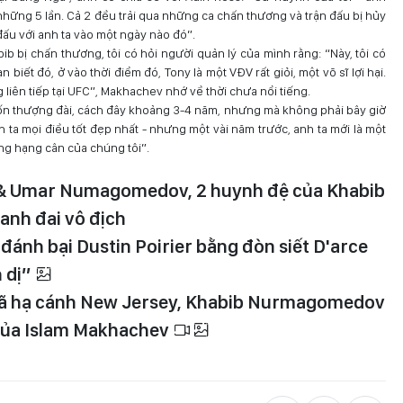
 những 5 lần. Cả 2 đều trải qua những ca chấn thương và trận đấu bị hủy
đấu với anh ta vào một ngày nào đó”.
bib bị chấn thương, tôi có hỏi người quản lý của mình rằng: “Này, tôi có
biết đó, ở vào thời điểm đó, Tony là một VĐV rất giỏi, một võ sĩ lợi hại.
 liên tiếp tại UFC”, Makhachev nhớ về thời chưa nổi tiếng.
uốn thượng đài, cách đây khoảng 3-4 năm, nhưng mà không phải bây giờ
h ta mọi điều tốt đẹp nhất - nhưng một vài năm trước, anh ta mới là một
ng hạng cân của chúng tôi”.
 & Umar Numagomedov, 2 huynh đệ của Khabib
nh đai vô địch
ánh bại Dustin Poirier bằng đòn siết D'arce
 dị”
đã hạ cánh New Jersey, Khabib Nurmagomedov
 của Islam Makhachev