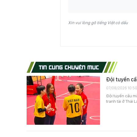
Xin vui lòng gõ tiếng Việt có dấu
TIN CÙNG CHUYÊN MỤC
Đội tuyển cầ
07/08/2026 10:5
Đội tuyển cầu mâ
tranh tài ở Thái L