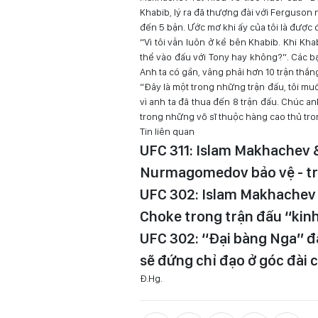
Khabib, lý ra đã thượng đài với Ferguson
đến 5 bận. Ước mơ khi ấy của tôi là được 
“Vì tôi vẫn luôn ở kề bên Khabib. Khi Kha
thể vào đấu với Tony hay không?”. Các bạn 
Anh ta có gần, vâng phải hơn 10 trận thắng
“Đây là một trong những trận đấu, tôi m
vì anh ta đã thua đến 8 trận đấu. Chúc an
trong những võ sĩ thuộc hàng cao thủ tro
Tin liên quan
UFC 311: Islam Makhachev
Nurmagomedov bảo vệ - tra
UFC 302: Islam Makhachev đ
Choke trong trận đấu “kinh
UFC 302: “Đại bàng Nga” 
sẽ đứng chỉ đạo ở góc đài
Đ.Hg.