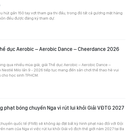
9
 hút gần 150 tay vợt tham gia thi đấu, trong đó tất cả gương mặt hàng
ôn đều được đăng ký tham dự.
 Thể dục Aerobic – Aerobic Dance – Cheerdance 2026
ông qua nhiều mùa giải, giải Thể dục Aerobic – Aerobic Dance –
estlé Milo lần 9 - 2026 tiếp tục mang đến sân chơi thể thao hè vui
 cho học sinh TPHCM.
g phạt bóng chuyền Nga vì rút lui khỏi Giải VĐTG 2027
huyền quốc tế (FIVB) sẽ không áp đặt bất kỳ hình phạt nào đối với Đội
n nam của Nga vì việc rút lui khỏi Giải vô địch thế giới năm 2027 tại Ba