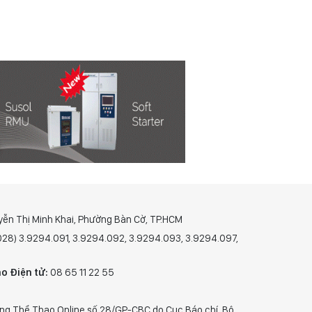
yễn Thị Minh Khai, Phường Bàn Cờ, TP.HCM
(028) 3.9294.091, 3.9294.092, 3.9294.093, 3.9294.097,
o Điện tử:
08 65 11 22 55
ng Thể Thao Online số 28/GP-CBC do Cục Báo chí, Bộ