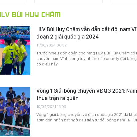
LV BÙI HUY CHÂM
HLV Bùi Huy Châm vẫn dẫn dắt đội nam Vĩn
đoạn 2 giải quốc gia 2024
11/06/2024 06:52
Trước nhiều đồn đoán cho rằng HLV Bùi Huy Châm có t
chuyền nam Vĩnh Long tuy nhiên cấp quản lý đội bón
có điều này.
Vòng 1 Giải bóng chuyền VĐQG 2021: Na
thua trận ra quân
10/04/2021 16:03
Vòng 1 giải bóng chuyền vô địch quốc gia 2021 đã kh
sớm đón nhận bất ngờ đầu tiên từ đội bóng nam TPHC