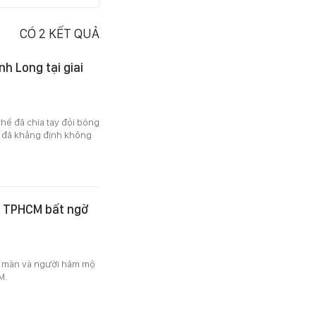
CÓ
2
KẾT QUẢ
h Long tại giai
hể đã chia tay đội bóng
g đã khẳng định không
m TPHCM bất ngờ
ai màn và người hâm mộ
M.