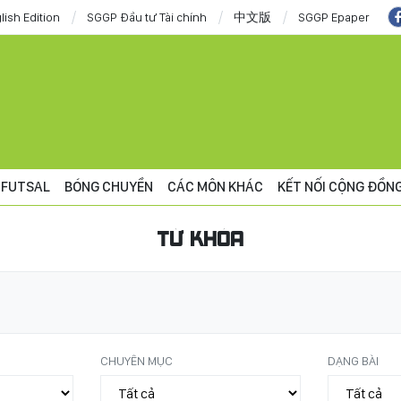
lish Edition
SGGP Đầu tư Tài chính
中文版
SGGP Epaper
FUTSAL
BÓNG CHUYỀN
CÁC MÔN KHÁC
KẾT NỐI CỘNG ĐỒN
TỪ KHÓA
CHUYÊN MỤC
DẠNG BÀI