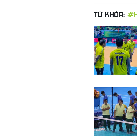
TỪ KHÓA:
#H