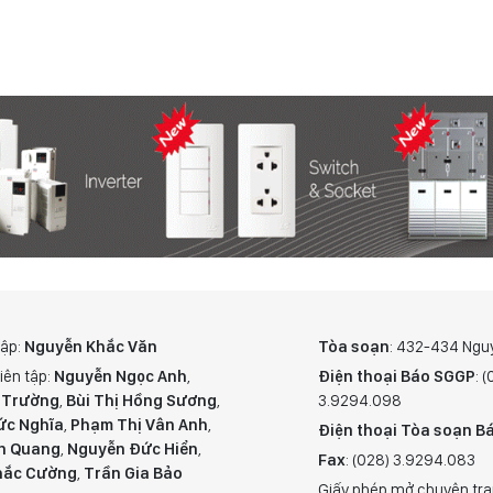
tập:
Nguyễn Khắc Văn
Tòa soạn
: 432-434 Ngu
iên tập:
Nguyễn Ngọc Anh
,
Điện thoại Báo SGGP
: 
 Trường
,
Bùi Thị Hồng Sương
,
3.9294.098
ức Nghĩa
,
Phạm Thị Vân Anh
,
Điện thoại Tòa soạn Bá
n Quang
,
Nguyễn Đức Hiển
,
Fax
: (028) 3.9294.083
hắc Cường
,
Trần Gia Bảo
Giấy phép mở chuyên tra